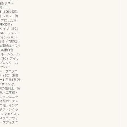
縦型ポスト
B）H：
1,600を別途
-12セット価
イプにした場
K-35型）
タイプ（SC）
SC）フラット
ザインパネル：
独仕様（門扉取り
…●電球はホワイ
リル用白色
インネームシール
（SC）アイサ
ブロック（ス
ンカバー
ル：プログコ
14（SC）調整
ト門扉1型09-
プサインは、
印刷の性質上、実
税・工事費・
ションユニッ
宅配ボックス
門柱ラインア
ーチファンクシ
ルミフェイスウ
スクエアウォ
ーズディズニ