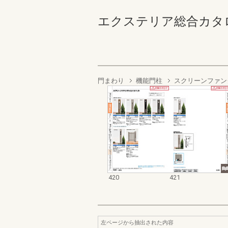
エクステリア総合カタログ2023
門まわり
機能門柱
スクリーンファン
420
421
左ページから抽出された内容