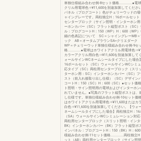
単独仕様組み合わせ例-8セット価格………………●電
クリル用電球色⇒¥11,600を別途加算してくださ
パネル（プログコート）色がチェリーウッドの場
ャイングレーです。両柱独立H：16ポールセット
センターブロック（サイン照明・インターホン用
ーホンカバー（SC）フラット縦型ポスト（SC）
ル：プログコートH：150（WP）H：600（WP
細の色表記について SC＝シャイングレーMB
ック AB＝オータムブラウンSA=クリエダーク 
WP＝チェリーウッド単独仕様組み合わせ例-9セ
格………………●電球はホワイトアクリル用電球色⇒¥11
カラーアクリル用白色⇒¥11,600を別途加算し
ォールサインWCネームシールタイプにした場合
16ポールセット（SC）ウォールサインWCシミ
応タイプ（SC）両柱用センターブロック（スリ
ターホン用：SC）インターホンカバー（SC）フ
スト（前入れ後取り出し仕様）（SC）デザイン
コートH：150（SC）H：600（SC）●セット
ト照明・サイン照明用の電球およびインターホン
れていません。●写真のフラット縦型ポストは、
し仕様です。単独仕様組み合わせ例-10セット価格…
はホワイトアクリル用電球色⇒¥11,600または
白色⇒¥11,600を別途加算してください。【ウォ
ネームシールタイプにした場合】両柱独立H：16
（SA）ウォールサインWCシミュレーション対応
両柱用センターブロック（スリット照明・インタ
BK）インターホンカバー（BK）フラット縦型ポ
インパネル：プログコートH：150（BK）H：60
様組み合わせ例-11セット価格………………両柱独立H
ット（AB）両柱用センターブロック（サイン照