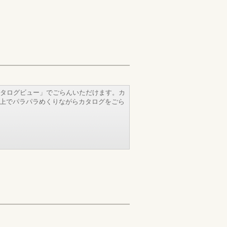
タログビュー」でごらんいただけます。カ
b上でパラパラめくりながらカタログをごら