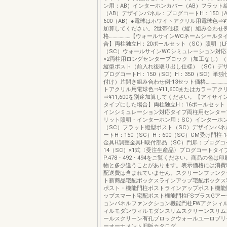
ン用：AB）インターホンカバー（AB）フラット
（AB）デザインパネル：プログコートH：150（A
600（AB）●電球はホワイトアクリル用電球色⇒¥1
加算してください。2世帯仕様（縦）組み合わせ例
格………………【ウォールサインWCネームシールタ
合】両柱独立H：20ポールセット（SC）照明（LP
（SC）ウォールサインWCシミュレーション対応
×2両柱用ロングセンターブロック（加工なし）（
縦型ポスト（前入れ後取り出し仕様）（SC）デ
プログコートH：150（SC）H：350（SC）単
付け）片開き組み合わせ例-13セット価格……………
トアクリル用電球色⇒¥11,600またはカラーアク
⇒¥11,600を別途加算してください。【アイサ
タイプにした場合】両柱独立H：16ポールセット
インシミュレーション対応タイプ両柱用センター
リット照明・インターホン用：SC）インターホ
（SC）フラット縦型ポスト（SC）デザインパネ
ートH：150（SC）H：600（SC）CM受け門柱-
金具H調整金具H取付部品（SC）門扉：プログコー
14（SC）×1式〈受注生産品〉プログコートタイ
P.478・492・494をご覧ください。商品の色は
物と多少違うことがあります。表示価格には消費
配送費は含まれていません。スクリーンファンク
ト新商品宅配ボックスラインアップ宅配ボックス
ポスト・機能門柱ポストラインアップポスト機能
ップスマート宅配ポスト機能門柱FSプラスGア
ョンパネルファンクション機能門柱FWアクシィ
ィルモダンウィルモダンスリムスクリーンスリム
ールスクリーン有孔ブロックウォールユーロブリ
ーオーナメント旧版カタログ