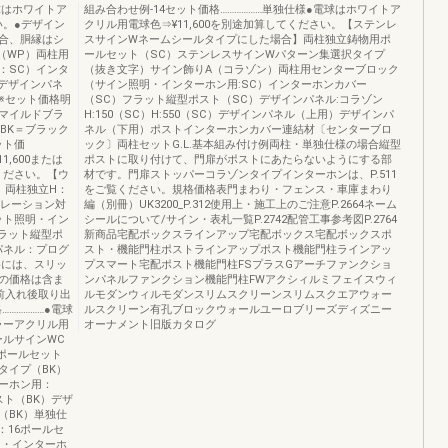
球はホワイトア
組み合わせ例-14セット価格………………単独仕様●電球はホワイトア
い。●デザイン
クリル用電球色⇒¥11,600を別途加算してください。【ステンレ
合、胴縁はシ
スサインWネームシールタイプにした場合】両柱独立鋳物用ポ
（WP）両柱用
ールセット（SC）ステンレスサインWパターン集選択タイプ
：SC）インタ
（抜き文字）サイン飾りA（コラゾン）両柱用センターブロック
デザインパネ
（サイン照明・インターホン用:SC）インターホンカバー
）※セット価格明
（SC）フラット縦型ポスト（SC）デザインパネル:コラゾン
＝マイルドブラ
H:150（SC）H:550（SC）デザインパネル（上用）デザインパ
BK＝ブラック
ネル（下用）ポストインターホンカバー連結材〔センターブロ
ット価
ック〕両柱セットG.L.基本組み付け例両柱・単独仕様の場合縦型
,600または
ポストに取り付けて、門扉がポストにあたらないようにする部
てください。【ウ
材です。門扉ストッパーコラゾンタイプインターホンは、P.511
】両柱独立H：
をご覧ください。規格価格表門まわり・フェンス・車庫まわり
ュレーション対
編（別冊）UK3200_P.312使用上・施工上のご注意P.2664ネーム
ット照明・イン
シールについて/サイン・表札一覧P.2742配管工事参考図P.2764
ラット縦型ポ
新商品宅配ボックスラインアップ宅配ボックス宅配ボックスポ
パネル：プログ
スト・機能門柱ポストラインアップポスト機能門柱ラインアッ
価格には、スリッ
プスマート宅配ポスト機能門柱FSプラスGアーチファンクショ
の価格は含ま
ンパネルファンクション機能門柱FWアクシィルミフェイスウィ
前入れ後取り出
ルモダンウィルモダンスリムスクリーンスリムスクエアウォー
……………●電球
ルスクリーン有孔ブロックウォールユーロブリーズディズニー
カラーアクリル用
オーナメント旧版カタログ
ールサインWC
ポールセット
タイプ（BK）
ーホン用：
スト（BK）デザ
0（BK）単独仕
：16ポールセ
明・インターホ