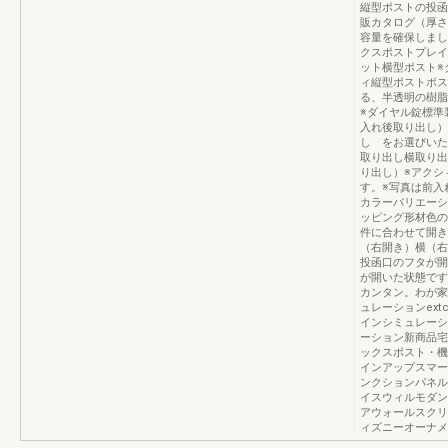
縦型ポストの投函
販カタログ（厚さ
容量を確保しまし
クスポストプレイ
ット横型ポスト※
ィ縦型ポストポス
る、半透明の樹脂
※ダイヤル錠標準
入れ後取り出し）
し をお選びいた
取り出し横取り出
り出し）※アクシ
す。※写真は前入
カラーバリエーシ
ッピング形材色の
件に合わせて開き
（右開き）横（右
投函口のフタが開
が開いた状態です。http
カンタン。わが家
ュレーションext
インシミュレーシ
ーション新商品宅
ックスポスト・機
インアップスマー
ンクションパネル
イスウィルモダン
アウォールスクリ
ィズニーオーナメ