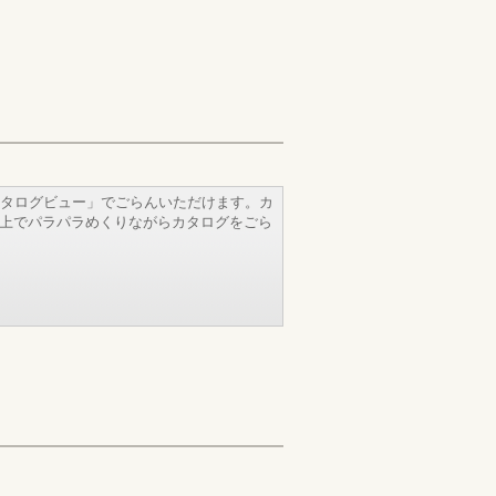
タログビュー」でごらんいただけます。カ
b上でパラパラめくりながらカタログをごら