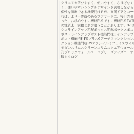
クリエモカ選びやすく、使いやすく、さりげなく
く、使いやすいシンプルデザインを実現しながら
個性を演出できる機能門柱ＦＷ。玄関ドアとコー
れば、より一体感のあるファサードに。毎日の暮
った、お求めやすい機能門柱です。機能門柱FW
の性質上、実物と多少違うことがあります。378
クスラインアップ宅配ボックス宅配ボックスポス
ポストラインアップポスト機能門柱ラインアップ
ポスト機能門柱FSプラスGアーチファンクショ
クション機能門柱FWアクシィルミフェイスウィ
モダンスリムスクリーンスリムスクエアウォール
孔ブロックウォールユーロブリーズディズニーオ
版カタログ