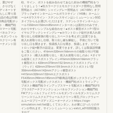
。選びやす
柱、サイン、ポストを組み合わせてあなた好みの機能門柱をつ
、さりげなく
くりましょう！●柱カラークリエモカクリエダーク照明なし照明
ディネートす
照明あり（AC100V）シャイングレー照明あり（AC100V）オフ
らしに寄り添
ブラック●サインネームシールガラスサイン（145角）ネームシ
商品の色は印刷
ール※ガラスサイン・ステンレスサインはシミュレーション対応
新商品宅配ボッ
タイプからもお選びいただけます。ステンレスサインネームシ
ト・機能門柱
ール1550mm150mm85mm※インターホンは面付けのみです。
スマート宅配
わかりやすいシンプルな組合わせ！●ポスト横型ポストP-1型ロ
ンパネルファン
イヤルブラックシャイングレー●カウントロック錠付き前入れ前
ルモダンウィル
取り出し仕様家側の取り出しスペースを考えずに設置できる、
スクリーン有
前入れ前取り出し仕様。取り出し鍵を解錠し、手前に引いて取
ーナメント旧
り出し口を開きます。投函投入口を開き、投函します。カウン
トロック錠※数字の設定は、変更できます。詳しくは取扱説明書
をご覧ください。416mm320mm166mmその他取り付け可能
なポスト（横入れ前取り出し・前入れ前取り出しのみ）※ダイヤ
ル錠除くエクスポストプレイン416mm320mm166mmフラッ
ト横型ポスト420mm370mm152.5mmエクスポストグレイス
［ウッド］420mm370mm159.5mmネクストポストL-1型
350mm450mm142mmアクシィ横型ポスト
※415mm320mm132mmエクスポスト
FS435mm390mm185mm379新商品宅配ボックスラインアップ
宅配ボックス宅配ボックスポスト・機能門柱ポストラインアッ
プポスト機能門柱ラインアップスマート宅配ポスト機能門柱FS
プラスGアーチファンクションパネルファンクション機能門柱
FWアクシィルミフェイスウィルモダンウィルモダンスリムスク
リーンスリムスクエアウォールスクリーン有孔ブロックウォー
ルユーロブリーズディズニーオーナメントhttps://sign-
simulation.net/lixil楽しくてカンタン。わが家にぴったりのサ
インが作れます。サインシミュレーションextct_a01020旧版カ
タログ