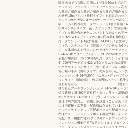
降雪地域でも玄関の目印に！※積雪50㎝まで対応
クション）プラン例（アーチファンクション高さ:
わせ例_1組み合わせ例_5組み合わせ例_3組み合わ
わせ例_2袖パネル（井桁タイプ）を組み合わせ
クションH24/W20/オーク×ディープグレー290,
額：35,500円表札灯・ダウンライト1個加算額：61
字サインD小サイズ（色：ステンレス）で算出袖
イプ）を組み合わせたコンパクトな納まりのアー
ョンH24/W15/ブラック265,000円表札灯加算額：
灯・ダウンライト1個加算額：61,000円※切文字
ズ（色：ステンレス）で算出サイズの異なるGフ
て、立体感のある佇まいに仕上げたアーチファン
H24/W20/クリエモカ×ブラックH29/W30/クリエモ
表札灯加算額：35,500円表札灯・ダウンライト1
61,000円アーチ追加H29/W30/クリエモカ加算額：1
切文字サインＣ小サイズ（色：前ステンレス×後
算出袖パネル（井桁タイプ）のみを用いたシンプ
ァンクションH24/W20/クリエモカ×ディープグレー
ウンライト1個加算額：39,000円袖パネル（格
合わせながら、 間口にやや
持たせたアーチファンクションH24/W30/オーク31
灯加算額：35,500円表札灯・ダウンライト2個加算額
※切文字サインD小サイズ（色：ステンレス）で算
色は印刷の性質上、実物と多少違うことがありま
には消費税・工事費・配送費は含まれていません
ボックスラインアップ宅配ボックス宅配ボックス
門柱ポストラインアップポスト機能門柱ラインア
宅配ポスト機能門柱FSプラスGアーチファンク
ァンクション機能門柱FWアクシィルミフェイス
ィルモダンスリムスクリーンスリムスクエアウォ