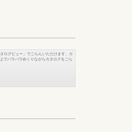
タログビュー」でごらんいただけます。カ
b上でパラパラめくりながらカタログをごら