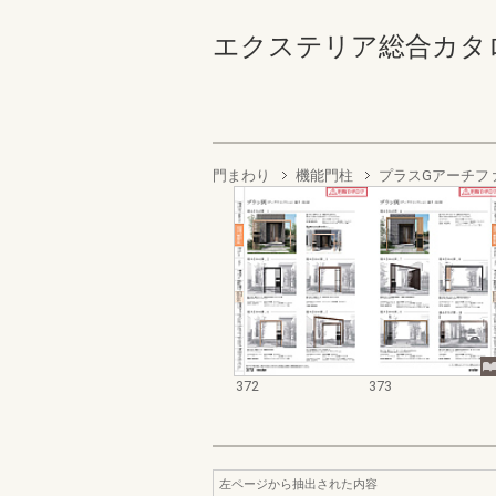
エクステリア総合カタログ2023
門まわり
機能門柱
プラスGアーチフ
372
373
左ページから抽出された内容