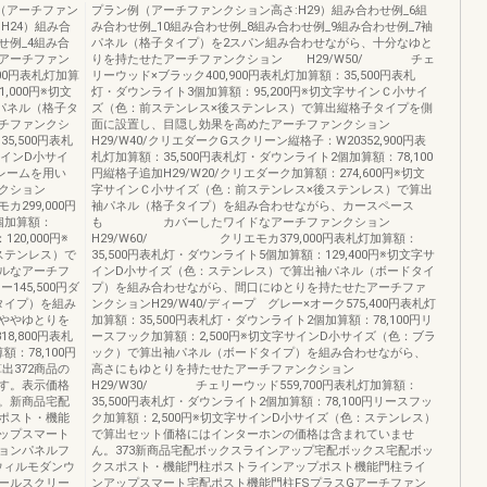
（アーチファン
プラン例（アーチファンクション高さ:H29）組み合わせ例_6組
H24）組み合
み合わせ例_10組み合わせ例_8組み合わせ例_9組み合わせ例_7袖
せ例_4組み合
パネル（格子タイプ）を2スパン組み合わせながら、十分なゆと
たアーチファン
りを持たせたアーチファンクション H29/W50/ チェ
100円表札灯加算
リーウッド×ブラック400,900円表札灯加算額：35,500円表札
,000円※切文
灯・ダウンライト3個加算額：95,200円※切文字サインＣ小サイ
パネル（格子タ
ズ（色：前ステンレス×後ステンレス）で算出縦格子タイプを側
チファンクシ
面に設置し、目隠し効果を高めたアーチファンクション
35,500円表札
H29/W40/クリエダークGスクリーン縦格子：W20352,900円表
サインD小サイ
札灯加算額：35,500円表札灯・ダウンライト2個加算額：78,100
レームを用い
円縦格子追加H29/W20/クリエダーク加算額：274,600円※切文
クション
字サインＣ小サイズ（色：前ステンレス×後ステンレス）で算出
カ299,000円
袖パネル（格子タイプ）を組み合わせながら、カースペース
個加算額：
も カバーしたワイドなアーチファンクション
20,000円※
H29/W60/ クリエモカ379,000円表札灯加算額：
ステンレス）で
35,500円表札灯・ダウンライト5個加算額：129,400円※切文字サ
ルなアーチフ
インD小サイズ（色：ステンレス）で算出袖パネル（ボードタイ
145,500円ダ
プ）を組み合わせながら、間口にゆとりを持たせたアーチファ
子タイプ）を組み
ンクションH29/W40/ディープ グレー×オーク575,400円表札灯
ゆとりを
加算額：35,500円表札灯・ダウンライト2個加算額：78,100円リ
8,800円表札
ースフック加算額：2,500円※切文字サインD小サイズ（色：ブラ
：78,100円
ック）で算出袖パネル（ボードタイプ）を組み合わせながら、
出372商品の
高さにもゆとりを持たせたアーチファンクション
す。表示価格
H29/W30/ チェリーウッド559,700円表札灯加算額：
。新商品宅配
35,500円表札灯・ダウンライト2個加算額：78,100円リースフッ
ポスト・機能
ク加算額：2,500円※切文字サインD小サイズ（色：ステンレス）
ップスマート
で算出セット価格にはインターホンの価格は含まれていませ
ションパネルフ
ん。373新商品宅配ボックスラインアップ宅配ボックス宅配ボッ
ウィルモダンウ
クスポスト・機能門柱ポストラインアップポスト機能門柱ライ
ールスクリー
ンアップスマート宅配ポスト機能門柱FSプラスGアーチファン