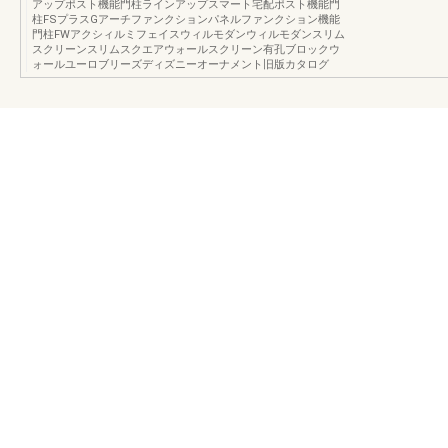
アップポスト機能門柱ラインアップスマート宅配ポスト機能門
柱FSプラスGアーチファンクションパネルファンクション機能
門柱FWアクシィルミフェイスウィルモダンウィルモダンスリム
スクリーンスリムスクエアウォールスクリーン有孔ブロックウ
ォールユーロブリーズディズニーオーナメント旧版カタログ