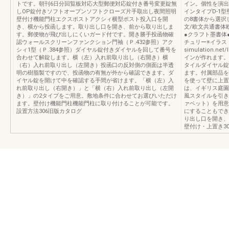
トです。朝刊6日分回覧板対応大型郵便対応錠付き番号変更錠無
イン。個性を演出
しOP錠付きソフトオープンソフトクローズ片手取出し夜間照明
インタイプD-1
壁付け機能門柱エクスポストアクシィ横型ポスト投入口を開
の8書体から選択
き、横から投函します。取り出し口を開き、前から取り出しま
文/欧文共通書体
す。郵便物が飛び出しにくいガード付です。開き勝手投函物確
●クラフト墨書体
認ウォールスクリーンファンクション門袖（Ｐ.432参照）アク
チュリー※イラスト彫
シィ1型（Ｐ.384参照）ダイヤル錠付きダイヤルを回して番号を
simulation.
合わせて解錠します。横（左）入れ前取り出し（右開き）横
インが作れます。サ
（右）入れ前取り出し（左開き）投函口の反対側の側面は半透
タイルダイヤル錠
明の樹脂製ですので、投函物の有無が外から確認できます。ダ
ます。付属部品を
イヤル錠を開けて中を確認する手間が省けます。「横（左）入
を使って壁に上置
れ前取り出し（右開き）」と「横（右）入れ前取り出し（左開
は、イギリス庭園
き）」の2タイプをご用意。敷地条件に合わせてお選びいただけ
風スタイルを引き
ます。壁付け機能門柱機能門柱に取り付けることが可能です。
ァベット）を用意
設置方法306旧版カタログ
にすることもでき
り出し口を開き、
壁付け・上置き3