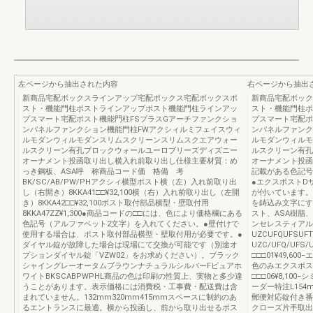
左ページから抽出された内容
右ページから抽出
新商品宅配ボックスラインアップ宅配ボックス宅配ボックスポ
新商品宅配ボック
スト・機能門柱ポストラインアップポスト機能門柱ラインアッ
スト・機能門柱ポ
プスマート宅配ポスト機能門柱FSプラスGアーチファンクショ
プスマート宅配ポ
ンパネルファンクション機能門柱FWアクシィルミフェイスウィ
ンパネルファンク
ルモダンウィルモダンスリムスクリーンスリムスクエアウォー
ルモダンウィルモ
ルスクリーン有孔ブロックウォールユーロブリーズディズニー
ルスクリーン有孔
オーナメント投函取り出し横入れ前取り出し仕様主要材質：め
オーナメント投函
っき鋼板、ASA呼 称商品コード価 格備 考
記載がある色記号
BK/SC/AB/PW/PHアクシィ横型ポスト横（左）入れ前取り出
●エクスポストD
し（右開き）8KKA41□□¥32,100横（右）入れ前取り出し（左開
が付いています。
き）8KKA42□□¥32,100ポスト取付部品横型・壁取付用
を鋳込み文字にす
8KKA47ZZ¥1,300●商品コードの□□には、色により価格欄にある
スト、ASA樹脂
色記号（アルファベット2文字）を入れてください。●壁付けで
ンセレスティアル
使用する場合は、ポスト取付部品横型・壁取付用が必要です。●
UZCUFQUFS
ダイヤル錠が故障した場合は現場にて交換が可能です（別途オ
UZC/UFQ/UF
プションダイヤル錠「VZW02」をお求めください）。ブラック
□□□01¥49,60
シャイングレーオータムブラウンナチュラルシルバーFピュアホ
色のみエクスポス
ワイトBKSCABPWPHL商品の色は印刷の性質上、実物と多少違
□□□06¥8,10
うことがあります。表示価格には消費税・工事費・配送費は含
ーダー特注L154
まれていません。132mm320mm415mmスペースに制約のあ
郵便対応錠付き番
るエントランスに最適。横から投函し、前から取り出せるポス
クローズ片手取出