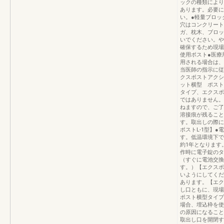
ックの種類により
あります。必要に
い。●軽量ブロッ
穴はコンクリート
ガ、枕木、ブロッ
いでください。や
確保するため現場
使用ポスト●医療
用される場合は、
当医師の指示に従
クスポストアクシ
ット横型 ポスト
タイプ、エクスポ
ではありません。
ねますので、ご了
溶接痕が残ること
す。取出しの際に
ポストL-1型】●
す。低温環境下で
約1年となります
作時に電子錠のタ
（すぐに電池交換
す。）【エクスポ
いようにしてくだ
あります。【エク
し口ともに、現場
ポスト横型タイプ
場合、埋込枠を使
の原因になること
取出し口を開閉す