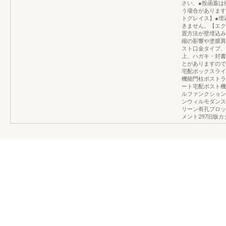
さい。●投函蓋は
う場合があります
トグレイス】●埋
きません。【エク
置方法が壁埋込み
縮の影響や塗膜異
スト口金タイプ、
上、ハガキ・封書
とがありますので
宅配ボックスライ
機能門柱ポストラ
ート宅配ポスト機
ルファンクション
ンウィルモダンス
リーン有孔ブロッ
メント297旧版カ