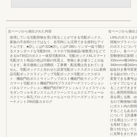
左ページから抽出された内容
右ページから抽出
急増している宅配荷物を受け取ることができる宅配ボックス。
LIXILのポス
家族の不在時だけではなく、在宅時にも活用できる便利なアイ
情報やプライバシ
テムです。■詳しくはP.322■詳しくはP.280シリンダー錠で開け
のポストについて
るスタンダードな宅配BOX。スマホで投函確認/複数受けなどで
ださい。各ページ
きるIoT対応のポスト一体型宅配BOX。宅配ボックスKLスマート
型郵便対応新聞（
宅配ポスト商品の色は印刷の性質上、実物と多少違うことがあ
335mm×横24
ります。表示価格には消費税・工事費・配送費は含まれていま
340mm×横26
せん。宅配ボックスと合わせた設置宅配ボックスポストLLL新商
錠錠付き番号変更
品宅配ボックスラインアップ宅配ボックス宅配ボックスポス
きる錠が付いてい
ト・機能門柱ポストラインアップポスト機能門柱ラインアップ
変更できる番号は
スマート宅配ポスト機能門柱FSプラスGアーチファンクション
いタイプになりま
パネルファンクション機能門柱FWアクシィルミフェイスウィル
ることができます
モダンウィルモダンスリムスクリーンスリムスクエアウォール
出し夜間照明取出
スクリーン有孔ブロックウォールユーロブリーズディズニーオ
扉を閉じる際、ゆ
ーナメント296旧版カタログ
るので郵便物の取
にポスト内の照明
することもあるの
について【共通事
ける塀はコンクリ
る母材であり、塀
取り付けないでく
に支障をきたすお