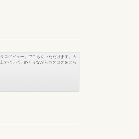
タログビュー」でごらんいただけます。カ
b上でパラパラめくりながらカタログをごら