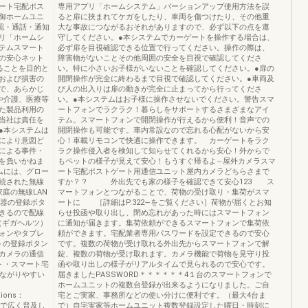
ート宅配ポス
専用アプリ「ホームシステム」バーションアップ使用方法を誤
御ホームユニ
ると扉に挟まれてケガをしたり、車両を傷つけたり、その他重
確認・通話・通知
大な事故につながるおそれがありますので、必ず以下の点を遵
リ「ホームシ
守してください。●本システムでカーゲートを操作する場合は、
テムスマート
必ず扉を目視確認できる位置で行ってください。操作の際は、
の安心ネット
障害物がないことその他周囲の安全を目視で確認してくださ
ることを目的と
い。特に小さいお子様がいないことを確認してください。●扉の
および損害の
開閉操作が完全に終わるまで目視で確認してください。●車両及
で、あらかじ
び人の出入りは扉の動きが完全に止まってから行ってくださ
や介護、医療等
い。●本システムはお子様に操作させないでください。警告スマ
た製品利用の
ートフォンでラクラク！暮らしをサポートするさまざまなアイ
当社は責任を
テム。スマートフォンで開閉操作が行えるから便利！音声での
●本システムは
開閉操作も可能です。車内常設なので忘れる心配がないから安
により意図ど
心！車載リモコンで快適に操作できます。 カーゲートをラク
による事件・
ラク操作侵入者を検知して知らせてくれるから安心！外からで
を負いかねま
もペットの様子が見えて安心！もうすぐ帰るよ∼屋外カメラスマ
ムには、グロー
ート宅配ポストゲート用通信ユニット屋内カメラどちらさまで
接続された無線
すか？？ 外出先でも家の様子を確認できて安心123 ス
家庭の無線LAN
マートフォンとつながることで、荷物の受け取り・集荷がスマ
機器の登録ボタ
ートに ［詳細はP.322∼をご覧ください］荷物が届くとお知
きるので配線
らせ投函や取り出し、閉め忘れがあった時にはスマートフォン
z（ギガヘルツ）
に通知が届きます。集荷依頼ができるスマートフォンで集荷依
ォンやタブレ
頼ができます。宅配業者専用パスワードを設定できるので安心
トの登録ボタン
です。複数の荷物が受け取れる外出先からスマートフォンで解
カメラの通信
錠、複数の荷物が受け取れます。カメラ機能で荷物を見守り投
ト・スマート宅
函や取り出しの様子がリアルタイムで見られるので安心です。
つながりやすい
届きましたPASSWORD＊＊＊＊＊＊4１台のスマートフォンで
ホームユニットの複数台登録が出来るようになりました。ご自
tions：
宅とご実家、事務所などの使い分けに便利です。（最大4台ま
界で広く普及し
で）自宅実家等ホームユニット複数登録設定した曜日・時刻に