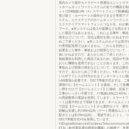
屋内カメラ屋外カメラゲート用通信ユニットスマ
トホームネットワークシステムの全ての機器を制
ット1234無線LAN（※）スマートフォンで映像
受け取り・カーゲートの操作ができます専用アプ
ステム」エクステリアのホームネットワークシス
エクステリアスマートフォンとつながる、わが家
ワーク。●本システムは侵入や盗難などを防止す
した製品ではありません。これによる事件・事故
発生などについて、当社は責任を負いかねますの
めご了承ください。●本システムのカメラは育児
の専用監視用ではありません。これらを目的とし
結果生じた事件・事故および損害などについて、
負いかねますので、あらかじめご了承ください。
無線通信を利用した商品であるため、混信や干渉
おりに機能を使用できないことがあります。これ
事故および損害の発生などについて、当社は責任
すので、あらかじめご了承ください。※本システ
バルIPアドレスが付与されるインターネットに
LAN環境が必要です。DECT準拠方式まずは、ご
環境※1に【ホームユニット】を接続。そして各
ン押すだけで【ホームユニット】に接続、拡張で
工事がいっさい不要です。※1無線LANは2.4GH
の周波数帯の電波を使用しています。スマートフ
ットは最大8台まで登録できます。ホームユニッ
で設定【ホームユニット】から屋内カメラ・屋外
距離は見通し約100m以内（ゲート用通信ユニッ
配ポストは約70m以内）。電波干渉しにくく、
DECT準拠方式※2を採用しています。
※2DigitalEnhancedCordlessTelecommunica
ETSI（欧州電気通信標準化機構）の商標で、世