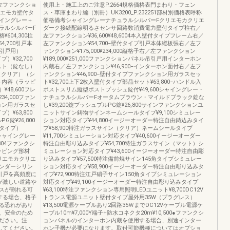
左ファンクショ
使用上・施工上のご注意P.2664規格価格表門まわり・フェン
リエモカ壁付タ
ス・車庫まわり編（別冊）UK3200_P.232251部材別価格表呼称
イングレー＋
価格備考シャイングレーナチュラルシルバーFクリエモカクリエ
ラルシルバーF
ダーク接続配線明るさセンサ回路数消費電力壁付タイプ柱右／
04,300柱
左ファンクション¥36,600¥48,6004本入壁付タイプフレーム右／
4,700引戸本
左ファンクション¥54,700−壁付タイプ引戸本体縦板張右／左フ
吊引戸用）
ァンクション¥175,000¥234,000縦格子右／左ファンクション
）¥32,700
¥189,000¥251,000ファンクションパネル吊引戸用インターホン
ポスト（錠なし）
内蔵右／左ファンクション¥46,900−インターホン面付右／左フ
ン（クリア）（シ
ァンクション¥46,900−壁付タイプファンクション用ガラスセッ
ット内容（ラッピ
ト¥32,700上下2枚入壁付タイプ部品セット¥63,800−ハンドル入
48,600フレ
ポストスリム縦型ポストプッシュ錠付¥49,600シャイングレー・
4,000ファン
ナチュラルシルバーFオータムブラウン・マイルドブラック錠な
ション用ガラスセ
し¥39,200錠プッシュプルPG錠¥26,800サインファンクションユ
）¥63,800
ニットサイン鋳物サインネームシールタイプ¥9,100シミュレー
錠¥26,800
ション対応タイプ¥44,800イージーオーダー特注自由鋳込みタイ
タイプ）
プ¥58,900特注ガラスサイン（クリア）ネームシールタイプ
ムシャイングレー
¥11,700シミュレーション対応タイプ¥40,600イージーオーダー
04ファンクシ
特注自由彫り込みタイプ¥54,700特注ガラスサイン（マット）シ
ッピング形材
ミュレーション対応タイプ¥43,600イージーオーダー特注自由彫
リエモカクリエ
り込みタイプ¥57,500特注備前焼サイン145角タイプシミュレー
ンダーシリン
ション対応タイプ¥58,900イージーオーダー特注自由彫り込みタ
引戸を高頻度に
イプ¥72,900特注江戸硝子サイン150角タイプシミュレーション
が激しい道路や
対応タイプ¥49,100イージーオーダー特注自由彫り込みタイプ
スが割れる可
¥63,100特注ファンクション専用照明LEDユニット¥8,700DC12V
する場合、格子
トランス電源ユニット壁付タイプ屋外用35W（プラグレス）
る恐れがあり
¥13,500電源ケーブルあり2回路35ＷまでDC12Vケーブル電源ケ
、安全のため
ーブル10m¥7,000Y端子+防水コネクタ20m¥10,500●ファンクシ
ください。注
ョンパネルのインターホン内蔵を使用する場合、別途インター
してください。
ホン子機が必要になります。取付可能機種についてはオプショ