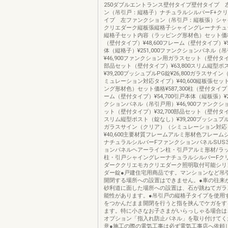
250ダブルエントランス壁付タイプ壁付タイプ 
ン（吊引戸：縦格子）ナチュラルシルバーF+ク
イプ 左ファンクション（吊引戸：縦板張）シャ
クリエダーク縦板張縦格子シャイングレーナチュ
縦格子セット内容（ラッピング形材色）セット価格¥6
（壁付タイプ）¥48,600フレーム（壁付タイプ）¥5
体（縦格子）¥251,000ファンクションパネル（
¥46,900ファンクション用ガラスセット（壁付タイプ
部品セット（壁付タイプ）¥63,800スリム縦型
¥39,200プッシュプルPG錠¥26,800ガラスサイ
ミュレーション対応タイプ）¥40,600縦板張セ
ング形材色）セット価格¥587,300柱（壁付タイプ）¥
ーム（壁付タイプ）¥54,700引戸本体（縦板張）¥23
クションパネル（吊引戸用）¥46,900ファンク
ット（壁付タイプ）¥32,700部品セット（壁付タイプ
スリム縦型ポスト（錠なし）¥39,200プッシュプルPG
ガラスサイン（クリア）（シミュレーション対応
¥40,600主要材質フレームアルミ形材色フレー
ナチュラルシルバーFファンクションパネルSUS3
ョンパネルヘアーライン柱・引戸アルミ形材/ラ
柱・引戸シャイングレーナチュラルシルバーFク
ダーククリエモカクリエダーク照明取付可能シリ
ダー錠●戸建住宅用商品です。マンションなど吊
開閉する場所への設置はできません。●車の往来
砂利道に面した場所への設置は、石が跳ねてガラ
能性があります。●吊引戸の縦格子タイプを使用
をつかんだまま開閉を行うと指を挟んでケガをす
ます。特に小さなお子さまがいらっしゃる場合は
オプション「指入れ防止パネル」を取り付けて
意●施工の際の電気工事は必ず電気工事店へ依頼