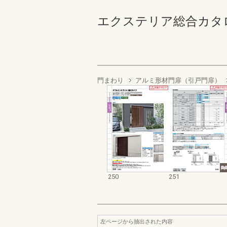
エクステリア総合カタログ2023
門まわり
アルミ形材門扉（引戸門扉）
250
251
左ページから抽出された内容