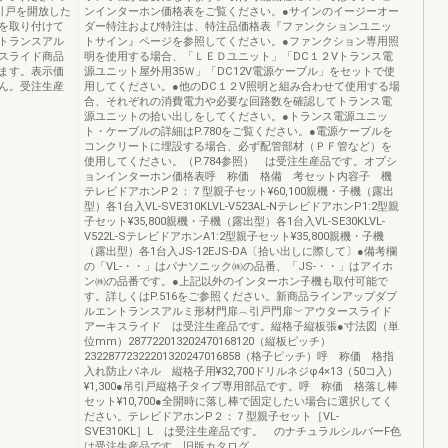
引戸を開放した
ンインターホン価格表をご覧ください。●サインのイージーオー
を取り付けて
ダー特注および特注は、特注品価格表『ファンクションユニッ
トランスアル
トサイン』ページを参照してください。●ファンクション専用照
スライド商品
明を使用する場合、「ＬＥＤユニット」「DC１２Vトランス電
ます。表示価
源ユニット屋外用35Ｗ」「DC12V電源ケーブル」をセットで使
ん。受注生産
用してください。●他のDC１２V照明と組み合わせて使用する場
合、それぞれの消費電力や必要な回路数を確認してトランス電
源ユニットの拾い出しをしてください。●トランス電源ユニッ
ト・ケーブルの詳細はP.780をご覧ください。●電源ケーブルを
コンクリートに埋設する場合、必ず配管部材（ＰＦ管など）を
使用してください。（P.784参照） は受注生産品です。オプシ
ョンインターホン価格表呼 称価 格備 考セット内容子 機
テレビドアホンP２：７型親子セット¥60,100親機・子機（露出
型）各1台入VL-SVE310KLVL-V523AL‐NテレビドアホンP1:2型親
子セット¥35,800親機・子機（露出型）各1台入VL-SE30KLVL-
V522L-SテレビドアホンA1:2型親子セット¥35,800親機・子機
（露出型）各1台入JS-12EJS-DA〔拾い出しに際して〕●備考欄
の「VL-・・」はパナソニック㈱の品番、「JS-・・」はアイホ
ン㈱の品番です。●上記以外のインターホン子機も取付可能で
す。詳しくはP.516をご参照ください。新商品ラインアップダブ
ルエントランスアルミ形材門扉︵引戸門扉︶アウタースライド
アーキスライド は受注生産品です。縦格子縦板張●寸法図（単
位mm）287722013202470168120（縦板ピッチ）
23228772322201320247016858（格子ピッチ）呼 称価 格指
入れ防止パネル 縦格子用¥32,700ドリルネジφ4×13（50コ入）
¥1,300●吊引戸縦格子タイプ専用部品です。呼 称価 格落し棒
セット¥10,700●全開時に落し棒で固定したい場合に選択してく
ださい。テレビドアホンP２：７型親子セット［VL-
SVE310KL］L は受注生産品です。 のナチュラルシルバーF色
は受注生産品です。旧版カタログ