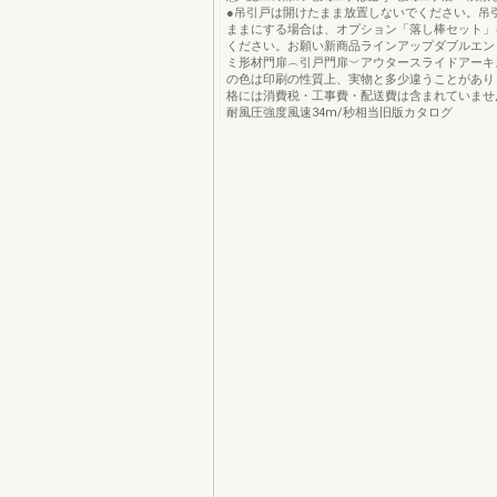
●吊引戸は開けたまま放置しないでください。吊
ままにする場合は、オプション「落し棒セット」
ください。お願い新商品ラインアップダブルエン
ミ形材門扉︵引戸門扉︶アウタースライドアーキ
の色は印刷の性質上、実物と多少違うことがあり
格には消費税・工事費・配送費は含まれていませ
耐風圧強度風速34m/秒相当旧版カタログ