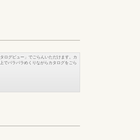
タログビュー」でごらんいただけます。カ
b上でパラパラめくりながらカタログをごら