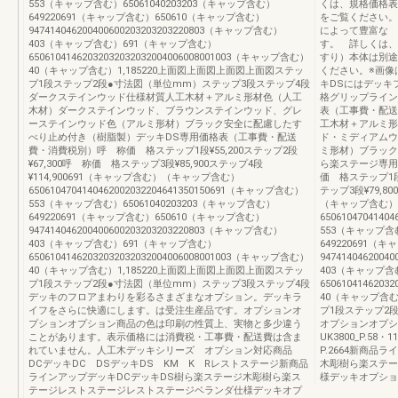
553（キャップ含む）65061040203203（キャップ含む）
くは、規格価格表
649220691（キャップ含む）650610（キャップ含む）
をご覧ください。
947414046200400600203203203220803（キャップ含む）
によって豊富な 
403（キャップ含む）691（キャップ含む）
す。 詳しくは、
65061041462032032032032004006008001003（キャップ含む）
すり）本体は別途
40（キャップ含む）1,185220上面図上面図上面図上面図ステッ
ください。※画像
プ1段ステップ2段●寸法図（単位mm）ステップ3段ステップ4段
キDSにはデッ
ダークステインウッド仕様材質人工木材＋アルミ形材色（人工
格グリップライン取付
木材）ダークステインウッド、ブラウンステインウッド、グレ
表（工事費・配送
ーステインウッド色（アルミ形材）ブラック安全に配慮したす
工木材＋アルミ形
べり止め付き（樹脂製）デッキDS専用価格表（工事費・配送
ド・ミディアムウ
費・消費税別）呼 称価 格ステップ1段¥55,200ステップ2段
ミ形材）ブラック
¥67,300呼 称価 格ステップ3段¥85,900ステップ4段
ら楽ステージ専用
¥114,900691（キャップ含む）（キャップ含む）
価 格ステップ1段¥
6506104704140462002032204641350150691（キャップ含む）
テップ3段¥79,8
553（キャップ含む）65061040203203（キャップ含む）
（キャップ含む）
649220691（キャップ含む）650610（キャップ含む）
650610470414
947414046200400600203203203220803（キャップ含む）
553（キャップ含む
403（キャップ含む）691（キャップ含む）
649220691（
65061041462032032032032004006008001003（キャップ含む）
947414046200
40（キャップ含む）1,185220上面図上面図上面図上面図ステッ
403（キャップ含
プ1段ステップ2段●寸法図（単位mm）ステップ3段ステップ4段
650610414620
デッキのフロアまわりを彩るさまざまなオプション。デッキラ
40（キャップ含む
イフをさらに快適にします。は受注生産品です。オプションオ
プ1段ステップ2
プションオプション商品の色は印刷の性質上、実物と多少違う
オプションオプシ
ことがあります。表示価格には消費税・工事費・配送費は含ま
UK3800_P.58
れていません。人工木デッキシリーズ オプション対応商品
P.2664新商品
DCデッキDC DSデッキDS KM K Rレストステージ新商品
木彫樹ら楽ステー
ラインアップデッキDCデッキDS樹ら楽ステージ木彫樹ら楽ス
様デッキオプショ
テージレストステージレストステージベランダ仕様デッキオプ