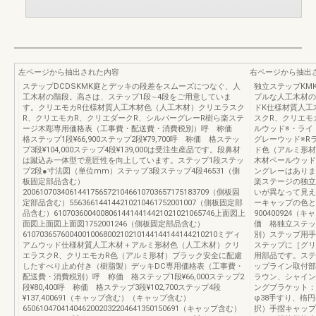
左ページから抽出された内容
右ページから抽出
ステップDCDSKMK庭とデッキの段差をスムーズにつなぐ、人
独立ステップKM
工木材の階段。高さは、ステップ1段∼4段をご用意していま
プルな人工木材の
す。クリエモカR仕様材質人工木材色（人工木材）クリエラスク
ドK仕様材質人工
R、クリエモカR、クリエダークR、シルバーグレーR樹ら楽ステ
スクR、クリエモ
ージ木彫専用価格表（工事費・配送費・消費税別）呼 称価
ルウッド※・ライ
格ステップ1段¥66,900ステップ2段¥79,700呼 称価 格ステッ
グレーウッド※R
プ3段¥104,000ステップ4段¥139,000は受注生産品です。段鼻材
ド色（アルミ形材
は蹴込み一体型で意匠性を向上しています。ステップ1段ステッ
木材ペールウッド
プ2段●寸法図（単位mm）ステップ3段ステップ4段46531（側
ングレーはありま
板固定部品含む）
楽ステージの独立
20061070340614417565721046610703657175183709（側板固
いが異なって見え
定部品含む）556366144144210210461752001007（側板固定部
ーキャップの色と
品含む）61070360040080614414414421021021065746上面図上
900400924（
面図上面図上面図1752001246（側板固定部品含む）
価 格独立ステップ
6107036576004001006800210210144144144144210210ミディ
別）ステップ用手
アムウッド仕様材質人工木材＋アルミ形材色（人工木材）クリ
ステップに［グリ
エラスクR、クリエモカR色（アルミ形材）ブラック安全に配慮
用部品です。ステ
したすべり止め付き（樹脂製）デッキDC専用価格表（工事費・
ップライン取付部
配送費・消費税別）呼 称価 格ステップ1段¥66,000ステップ2
ラウン、シャイン
段¥80,400呼 称価 格ステップ3段¥102,700ステップ4段
ングブラケット：
¥137,400691（キャップ含む）（キャップ含む）
φ38手すり、楕
6506104704140462002032204641350150691（キャップ含む）
択）手摺キャップ