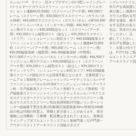
ルシルバーF サイン：旧タイプデザインGC-5型シャイングレー
ングレー+クリエ
+クリエダークガラススクリーン（シャイングレー＋クリエモ
吊引戸を高頻度に
カ）セット価格¥533,900柱（スクリーン/アーチ用）¥89,000フ
来が激しい道路や
レーム（スクリーン用）¥30,000ガラススクリーン（ガラスパネ
ガラスが割れる可
ル枠材）¥49,600ガラススクリーン（ガラスパネル）×2¥169,400
用する場合、格子
ファンクションパネル（インターホン内蔵）¥46,900ファンクシ
をする恐れがあり
ョン用ガラスセット¥30,000部品セット（スクリーン/アーチ
合は、安全のため
用）¥39,200スリム縦型ポスト（錠なし）¥39,200ガラスサイン
てください。注 
（クリア）（シミュレーション対応タイプ）¥40,600縦板張スク
頼してください。
リーン（シャイングレー＋クリエダーク）セット価格¥472,800
吊引戸を開放した
柱（スクリーン/アーチ用）¥89,000フレーム（スクリーン用）
ト」を取り付けて
¥30,000縦板張材（端部用）¥46,900縦板張材（中間用）
は、P.2713を
¥111,000ファンクションパネル（インターホン内蔵）¥46,900フ
ルエントランスア
ァンクション用ガラスセット¥30,000部品セット（スクリーン/
アーキスライド旧
アーチ用）¥39,200スリム縦型ポスト（錠なし）¥39,200ガラス
サイン（クリア）（シミュレーション対応タイプ）¥40,600縦板
張スクリーン※強化ガラスは現場手配となります。主要材質フレ
ームアルミ形材色フレームシャイングレーナチュラルシルバーF
ファンクションパネルSUS304ファンクションパネルヘアーライ
ン柱・引戸縦板張スクリーンアルミ形材/ラッピング形材柱・引
戸縦板張スクリーンシャイングレーナチュラルシルバーFクリエ
モカクリエダーククリエモカクリエダークガラススクリーン強
化ガラスガラススクリーン乳白色照明取付可能シリンダーシリ
ンダー錠縦格子受注生産LED耐風圧強度風速34m/秒相当246商
品の色は印刷の性質上、実物と多少違うことがあります。表示
価格には消費税・工事費・配送費は含まれていません。新商品
ラインアップダブルエントランスアルミ形材門扉︵引戸門扉︶
アウタースライドアーキスライド旧版カタログ