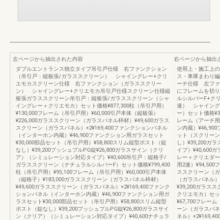
左ページから抽出された内容
右ページから抽出
ダブルエントランス独立タイプ吊引戸仕様 右ファンクション
使用上・施工上の
（吊引戸：縦板張/ガラススクリーン） シャイングレー+クリ
ス・車庫まわり編（
エモカスクリーン仕様 右ファンクション（ガラススクリー
ーチ仕様 左ファ
ン） シャイングレー+クリエモカ吊引戸仕様スクリーン仕様縦
にフレームを切り
板張ガラススクリーン吊引戸：縦板張/ガラススクリーン（シャ
ルシルバーF+ク
イングレー＋クリエモカ）セット価格¥877,300柱（吊引戸用）
連） シャイング
¥130,000フレーム（吊引戸用）¥60,000引戸本体（縦板張）
ー）セット価格¥31
¥226,000ガラススクリーン（ガラスパネル枠材）¥49,600ガラス
レーム（アーチ用
スクリーン（ガラスパネル）×2¥169,400ファンクションパネル
ン内蔵）¥46,90
（インターホン内蔵）¥46,900ファンクション用ガラスセット
ット（スクリーン/
¥30,000部品セット（吊引戸用）¥58,800スリム縦型ポスト（錠
し）¥39,20
なし）¥39,200プッシュプルPG錠¥26,800ガラスサイン（クリ
イプ）¥40,60
ア）（シミュレーション対応タイプ）¥40,600吊引戸：縦格子/
レー＋クリエダーク
ガラススクリーン（ナチュラルシルバーF）セット価格¥799,400
用2連）¥94,50
柱（吊引戸用）¥95,100フレーム（吊引戸用）¥60,000引戸本体
ススクリーン（ガラ
（縦格子）¥183,000ガラススクリーン（ガラスパネル枠材）
（ガラスパネル）×
¥49,600ガラススクリーン（ガラスパネル）×2¥169,400ファンク
¥39,200ガラ
ションパネル（インターホン内蔵）¥46,900ファンクション用ガ
クリエモカ）セット
ラスセット¥30,000部品セット（吊引戸用）¥58,800スリム縦型
¥67,700フレー
ポスト（錠なし）¥39,200プッシュプルPG錠¥26,800ガラスサイ
ーン（ガラスパネ
ン（クリア）（シミュレーション対応タイプ）¥40,600ナチュラ
ネル）×2¥169,