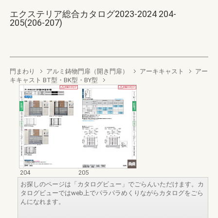
エクステリア総合カタログ2023-2024 204-
205(206-207)
門まわり
アルミ鋳物門扉（開き門扉）
アーキキャスト
アー
キキャスト BT型・BK型・BY型
204
205
お探しのページは「カタログビュー」でごらんいただけます。カ
タログビューではweb上でパラパラめくりながらカタログをごら
んになれます。