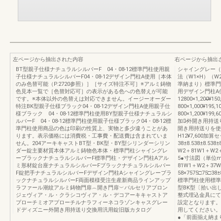
左ページから抽出された内容
右ページから抽出
BT型親子仕様ナチュラルシルバーF 04・08-12標準門柱使用親
シャイングレー（
子仕様ナチュラルシルバーF04・08-12デザイン門柱A使用［本体
法（W1×H）（
のみ色替可能（P.2720参照）］［サイズ特注不可］※アルミ鋳物
準納まり）標準門
色見本一覧で［色替対応可］の表示がある色への色替えが可能
用デザイン門柱A使用08-10
です。※本体以外の色替えは対応できません。イージーオーダー
12800×1,200̶̶̶̶
特注BK型親子仕様ブラック04・08-12デザイン門柱A使用親子仕
800×1,000¥195,10
様ブラック 04・08-12標準門柱使用BY型親子仕様ナチュラルシ
800×1,200¥199,6
ルバーF 04・08-12標準門柱使用親子仕様ブラック04・08-12標
加算̶̶̶̶̶̶外開き用持
準門柱使用商品の色は印刷の性質上、実物と多少違うことがあ
開き用持送りを使用）H1
ります。表示価格には消費税・工事費・配送費は含まれていま
H12¥7,600加
せん。204アーキキャストBT型・BK型・BY型シリンダーシリン
38±8.538±8.53
ダー錠主要材質本体アルミ鋳物色本体・標準門柱シャイングレ
W2＋81W1＋W
ーブラックナチュラルシルバーF標準門柱・デザイン門柱Aアル
5●寸法図（単位m
ミ形材錠台座ナチュラルシルバーFブラックナチュラルシルバー
81W1＋W2＋37
F錠把手ナチュラルシルバーFデザイン門柱Aシャイングレーブラ
58×7575□75□3
ックナチュラルシルバーF両面模様受注生産新商品ラインアップ
標準門柱使用標準
ラファール潮紋アルミ鋳物門扉︵開き門扉︶バルセリアブロン
型BK型〔拾い出
ジェヴィア・ル・クラシコヴィア・ル・デコアーキキャストア
整式埋込金具にて
プローチミオアプローチルナラフィーネコラゾンキャスグレー
設定となります。
ドディズニー外開き用持送り交換用汎用錠旧版カタログ
用してください。
●「前面揃え納ま