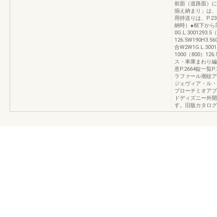
前面（道路面）に
揃え納まり」は、
用持送りは、P.
納時）●框下から
0G.L.300129
126.5W190H3
合W2W1G.L.30
1000（800）12
ス・車庫まわり編（
意P.2664錠一覧
ラファール潮紋ア
ジェヴィア・ル・
プローチミオアプ
ドディズニー外開
す。旧版カタログ