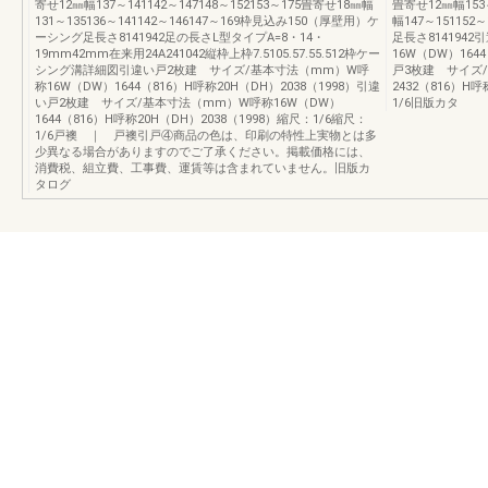
寄せ12㎜幅137～141142～147148～152153～175畳寄せ18㎜幅
畳寄せ12㎜幅153～
131～135136～141142～146147～169枠見込み150（厚壁用）ケ
幅147～151152
ーシング足長さ8141942足の長さL型タイプA=8・14・
足長さ814194
19mm42mm在来用24A241042縦枠上枠7.5105.57.55.512枠ケー
16W（DW）164
シング溝詳細図引違い戸2枚建 サイズ/基本寸法（mm）W呼
戸3枚建 サイズ
称16W（DW）1644（816）H呼称20H（DH）2038（1998）引違
2432（816）H
い戸2枚建 サイズ/基本寸法（mm）W呼称16W（DW）
1/6旧版カタ
1644（816）H呼称20H（DH）2038（1998）縮尺：1/6縮尺：
1/6戸襖 ｜ 戸襖引戸④商品の色は、印刷の特性上実物とは多
少異なる場合がありますのでご了承ください。掲載価格には、
消費税、組立費、工事費、運賃等は含まれていません。旧版カ
タログ