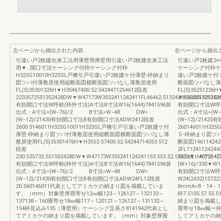
左ページから抽出された内容
右ページから抽出
引違い戸2枚建在来工法用薄壁用厚壁用引違い戸2枚建在来工法
引違い戸2枚建2
用▼…開口寸法ケーシング付枠ケーシング付枠
ケーシング付枠ケー
H325G10010H325SL戸襖引戸引違い戸2枚建ケ付薄壁-枠納まり
違い戸2枚建ケ付
図ツバ付薄敷居使用縦断面図横断面図ツバなし薄敷居使用
断面図ツバなし薄
FL(5)35301326H▼H35467400.52.5424471254612段差
FL(5)35251236H
2233572551352428DW▼W47173W3552411242411FL46462.51324▼H405513211D
2183520512524
有効開口寸法W呼称(枠外寸法)A寸法B寸法W16(1644)7841596算
有効開口寸法W呼称(
出式：A寸法=(W−76)/2 B寸法=W−48 DW=
出式：A寸法=(W
(W−12)/21430有効開口寸法B有効開口寸法ADW2412段差
(W−12)/2142
2600.5146011H325G10011H325SL戸襖引戸引違い戸2枚建ケ付
260146011H3
厚壁-枠納まり図ツバ付薄敷居使用縦断面図横断面図ツバなし薄
５-枠納まり図ツ
敷居使用FL(5)35301476H▼H3553.57400.52.54244714053.512
断面図146114242
段差
2FL11241124244
230.535732.551502428DW▼W47173W355241124241153.553.52.51474▼H407514
算出式：A寸法=(
有効開口寸法W呼称(枠外寸法)A寸法B寸法W16(1644)7841596算
(W+16)/330
出式：A寸法=(W−76)/2 B寸法=W−48 DW=
有効開口寸法W呼
(W−12)/21430有効開口寸法B有効開口寸法ADW24FL12段差
W24(2432)15
20.560146011代表としてアミカケの納まり図を掲載していま
8mmA=8・14・1
す。（mm）対象壁厚畳寄せ12㎜幅123～126127～132133～
枠7.5105.57
137138～160畳寄せ18㎜幅117～120121～126127～131132～
納まり図を掲載し
154枠見込み135（薄壁用）ケーシング足長さ8141942代表とし
畳寄せ18㎜幅ー枠
てアミカケの納まり図を掲載しています。（mm）対象壁厚畳
してアミカケの納