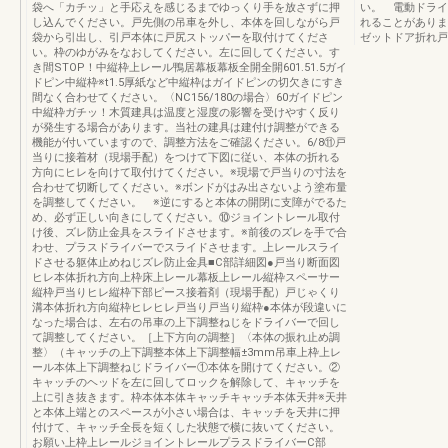
袋へ「カチッ」と手応えを感じるまでゆっくり手を放さずに押
い。 電動ドライ
し込んでください。戸先側の吊車を外し、本体を回しながら戸
れることがありま
袋から引出し、引戸本体に戸尻ストッパーを取付けてくださ
ゼットドア折れ戸
い。枠のゆがみをなおしてください。左に回してください。す
き間STOP！中縦枠上レール鴨居幕板幕板全開全開601.51.5ガイ
ドピン中縦枠※t1.5厚紙など中縦枠はガイドピンの切欠きにすき
間なく合わせてください。〈NC156/180の場合〉60ガイドピン
中縦枠ガチッ！木質建具は温度と湿度の影響を受けやすく反り
が発生する場合があります。当社の建具は建付け調整ができる
機能が付いていますので、調整方法をご確認ください。6/8⑪戸
当りに接着材（現場手配）をつけて下図に従い、本体の折れる
方向にヒレを向けて取付けてください。※現場で戸当りの寸法を
合わせて切断してください。※ボンドがはみ出さないよう塗布量
を調整してください。 ※逆にすると本体の開閉に支障がでるた
め、必ず正しい向きにしてください。⑩ジョイントレール取付
け後、ズレ防止金具をスライドさせます。※前後のズレを手で合
わせ、プラスドライバーでスライドさせます。上レールスライ
ドさせる躯体止めねじズレ防止金具■C部詳細図●戸当り断面図
ヒレ本体折れ方向上枠床上レール幕板上レール縦枠スペーサー
縦枠戸当りヒレ縦枠下部ピース接着剤（現場手配）戸じゃくり
溝本体折れ方向縦枠ヒレヒレ戸当り戸当り縦枠●本体が段違いに
なった場合は、左右の吊車の上下調整ねじをドライバーで回し
て調整してください。［上下方向の調整］〈本体の振れ止め調
整〉（キャッチの上下調整本体上下調整幅±3mm吊車上枠上レ
ール本体上下調整ねじドライバー①本体を開けてください。②
キャッチのヘッドを左に回してロックを解除して、キャッチを
上に引き抜きます。枠本体本体キャッチキャッチ本体天井※天井
と本体上端とのスペースが小さい場合は、キャッチを天井に押
付けて、キャッチ全長を短くした状態で横に抜いてください。
お願い上枠上レールジョイントレールプラスドライバーC部