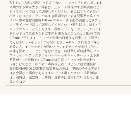
7/8［左右方向の調整］※必ず「カい。キャッおそれがお願い●本
体間のすき間が大きい場合は、上レール両端のすき間調整ねじ
をドライバーで回して調整してください。右に回すとすき間が
小さくなります。上レールすき間調整ねじすき間調整金具ドラ
イバー本体左右調整幅±10mm③キャッチ下面の調整ねじをプラ
スドライバーで回して調整してください。※時計回りに回すとキ
ャッチのヘッドが上がります。④キャッチをックしてく※ヘッド
取付がずれて位置を合せ⑤本体を閉ある場合は※ねじ1回転で約
0.7mm上下します。キャッチ側面の目盛りを目安にして調整し
てください。●キャッチ力が弱いとき。●キャッチにガタツキが
あるとき。●キャッチ力が強いとき。●キャッチが上枠に当り、
本体を閉める ことができないとき。時計回り反時計回りプラ
スドライバープラスドライバーキャッチキャッチヘッド上下調
整量±3mm1回転で約0.7mm本体目盛りキャッチ制作会社：
（株）ひでじま 制作者：寺内校正者：リビング建材開発部
服部様4校08.06.27調整方法⑤商品の色は、印刷の特性上実物と
は多少異なる場合がありますのでご了承ください。掲載価格に
は、消費税、組立費、工事費、運賃等は含まれていません。旧
版カタログ