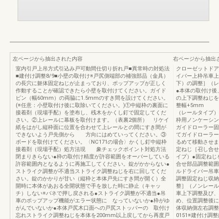
左ページから抽出された内容
右ページから抽出
室内引戸上吊方式引込み戸可動間仕切り折れ戸■異常時の対処法
クローゼットドア
■建付け調整8/9■小壁の取付け※戸尻側端部の補強部品（金具）
イバー上枠吊車上
の長穴に躯体固定ねじが止まっており、ポップアップが正しく
下）の調整］（レ
作動することが確認できたら小壁を取付けてください。ガイド
●本体の取付け後
ピン（幅60mm）の両脇に1.5mmのすき間を設けてください。
の上下調整ねじを
(※任意：小壁取付け後に取除いてください。)①中縦枠の裏面に
整幅+5mm 
接着剤（現場手配）を塗布し、桟木をかくし釘で固定してくだ
（レールタイプ）
さい。②上レールに幕板を取付けます。（表裏2個所） リケイ
枠用ノンケーシン
紙をはがし縦枠面に位置を合わせて上レールとの間にすき間が
ガイドローラー固
できないよう戸先側から 方向にはめていってください。③
てガイドローラー
ボードを取付けてください。〈NC171の場合〉かくし釘中縦枠
るめて移動させま
接着剤（現場手配）処方法現 象チェックポイント対処方法
定ねじ［召し合せ
閉まりきらない●枠の取付け精度が許容範囲をオーバーしている
イプ）●固定ねじ
許容範囲内となるように再施工してください。錠がかからない●
合せ部品調整範囲
ストライク調整が不適当ストライク調整ねじを右に回してくだ
ルドライバー吊車
さい。錠のかかりが甘い（縦枠と本体戸先にすき間が開く）全
調整固定ねじ収納
開時に本体があおる全開状態で手を放した時に静止（キャッ
整］（ノンレール
チ）しない※バネで押し戻される●ストライク調整が不適当●吊
車上下調整及び、
車のポップアップ機能がエラー状態に なっていないか●枠がゆ
め、位置調整後に
がんでいないか●本体戸尻木口面への戸尻ストッパーの 取付け
体収納側左右調整固
忘れストライク調整ねじを本体を200mm以上戻してから再度戸
0151※建付け