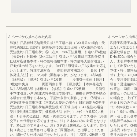
左ページから抽出された内容
右ページから抽出
和襖引戸品種対応納期受注後3日工場出荷（FAX発注の場合：受
和障子和障子本体
注後約5日工場出荷）納期受注後3日工場出荷（FAX発注の場合：
工なし※加工なし
受注後約5日工場出荷）⑤［在来・2×4工法兼用］引違い戸4枚建
必要な場合は、別
（天袋付）対応⑥［2×4工法用］引違い戸4枚建対応⑧間仕切り
DH≦500の場
仕様対応価格本体・枠の価格価格本体・枠の価格天袋付引違い
ん。①引戸本体加
戸4枚建の対応をいたします。2×4工法用引違い戸4枚建の対応を
にして出荷いたし
いたします。特注寸法対応 参照特注寸法対応 参照【本
本体・枠：規格品
体発注方法】に、マス縁（調整ネジ付）がなります。A部A部
寸）上代＋￥5,5
（縁形状）【規格】引違い戸2枚建 片側引手本体【特注】
合：受注後約5日
3枚建中央扉 （両面両側引手）【縁形状】【本体発注方
場合：受注後約5
法】A部A部A部（縁形状）【規格】引違い戸2枚建 片側引
位置は、両面・両
手本体引違い戸3枚建の枠を現場で製作し、和襖引戸本体を納め
側交互）の仕様は
る場合に使用する本体を、下記の条件で製作します。⑦引違い
の場合と、上げ下
戸3枚建中央扉用本体（本体のみ使用の場合）対応納期FAX発注
体を１枚のみで出
受注後約5日工場出荷納期受注後3日工場出荷（FAX発注の場合：
代÷本体枚数＋￥1
受注後約5日工場出荷）価格規格品（特寸）上代＋￥5,500／枚
注）1.発注の際
注）1.引手の位置は、両面・両側になります。クロス引手（片側
体・召し合わせ本
交互）の仕様は対応できません。注）2.本体のみの対応となりま
紙貼障子本体の１
す。枠は対応できません。注）3.片面は裏襖紙となります。間仕
いたします。③標
切り襖として使用される場合は「両面襖柄」と指示してくださ
規格品（特寸）上代
い。間仕切り仕様の対応をいたします。注）1.引違い2枚建・引
発注の場合：受注