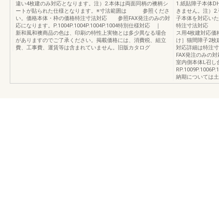
違い4枚建のみ対応となります。注）2.本体は両面同柄の襖柄シ
1.紙貼障子本体
ートが貼られた仕様となります。※寸法範囲は 参照くださ
きません。注）2
い。価格本体・枠の価格特注寸法対応 参照FAX発注のみの対
子本体を対応いた
応になります。P.1004P.1004P.1004P.1004特別仕様対応 ｜
特注寸法対応 参
新和風和襖商品の色は、印刷の特性上実物とは多少異なる場合
ス用4枚建対応価
がありますのでご了承ください。掲載価格には、消費税、組立
け］猫間障子2枚
費、工事費、運賃等は含まれていません。旧版カタログ
対応詳細は特注
FAX発注のみの
室内側本体L召し
RP.1009P.10
納期については土