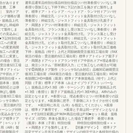
合があります
通常品通常品特別仕様品特別仕様品ツバ付薄沓摺りツバなし薄
立費、工事
沓摺り⑳加工なし下枠下枠に下記の加工を施さずに製作しま
｜ 室内ドア
す。標準ドア・トイレドア・ペットドア・ランマ付ドアツバ付
シング価格が通
薄沓摺り：枠組立孔・ジャストフィット金具取付け孔ツバなし
・・規格品上代
薄沓摺り：枠組立孔・ジャストフィット金具取付け孔親子ド
枠足伸ばし枠縦枠
ア・両開きドアツバ付薄沓摺り：枠組立孔・ジャストフィット
にて製作しま
金具取付け孔、フランス落とし受け加工ツバなし薄沓摺り：枠
ての見込みに
組立孔・ジャストフィット金具取付け孔、フランス落とし受け
■下記特別仕様
加工中折れドアツバ付薄沓摺り：枠組立孔・ジャストフィット
用加工への変更
金具取付け孔、ピボット取付孔加工ツバなし薄沓摺り：枠組立
への変更両開
孔・ジャストフィット金具取付け孔、ピボット取付孔加工価格
加工への変更
下枠：規格品（特寸）上代と同額納期受注後3日工場出荷（FAX
加工に変更し
発注の場合：受注後約5日工場出荷）標準ドアトイレドア親子ド
注の場合：受注
ア・両開きドアペットドアランマ付ドア中折れドア※埋込沓摺り
受注後5日工場
は、発注システム「部材選択入力」にて加工なしの発注が可能
標準ドアトイレ
です㉑両開きドア製作（ラシッサSのみ対応）品種対応納期受注
ア中折れドア
後3日工場出荷（FAX発注の場合：受注後約5日工場出荷）WDW
仕様特別仕様＋＋
有効開口HDH価格（親扉）標準ドア本体規格品（特寸）上代と
額本体：規格
同額（子扉）標準ドア本体（みえナイゾウドアストッパーな
仕様対応とは併
し）規格品上代×1.3倍（枠・ケーシング）親子ドア規格品上代
伸ばし価格
×1.3倍（沓摺り）親子ドア規格品上代×1.3倍※枠は、A枠のみの
受注後3日工場出
設定となります。※沓摺りは、埋込沓摺りとツバ付薄沓摺りの設
ラシッサＤ柄の
定となります。※親扉側に把手、子扉側にストライクが付く仕様
合：受注後約7日
です。 ※発注時に吊元（L/R）を指定してください。※親扉
ケーシング付枠
は、標準ドア兼用です。 ※親扉と子扉は同一デザインとなりま
の見込み全ての
す。※寸法特注範囲はP.969※商品仕様はP.92■セット構成 規格
ドア標準ドア
サイズ（0720）本体を親扉とした場合丁番把手 沓摺り本体
ア｜○ペットド
（親扉）本体（子扉）特別仕様 枠特別仕様特別仕様＋＋＋
り用（A枠）製
＋＋両開きドアを製作します。 【対象デザイン】 標準ドア
対応時期製品寸
設定デザイン左吊元※品種・デザインの特注寸法と各特別仕様の