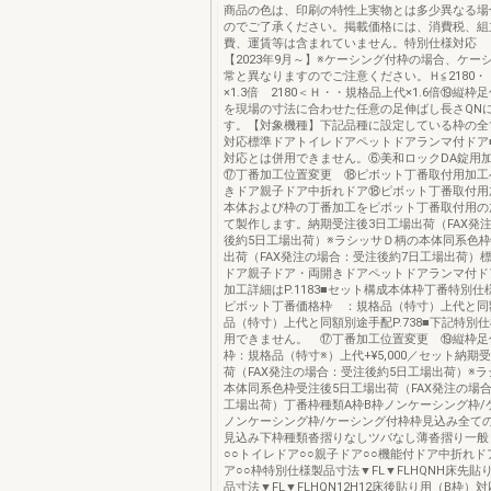
商品の色は、印刷の特性上実物とは多少異なる場
のでご了承ください。掲載価格には、消費税、組
費、運賃等は含まれていません。特別仕様対応 
【2023年9月～】※ケーシング付枠の場合、ケー
常と異なりますのでご注意ください。Ｈ≦2180
×1.3倍 2180＜Ｈ・・規格品上代×1.6倍⑲縦
を現場の寸法に合わせた任意の足伸ばし長さQN
す。【対象機種】下記品種に設定している枠の全
対応標準ドアトイレドアペットドアランマ付ドア
対応とは併用できません。⑥美和ロックDA錠
⑰丁番加工位置変更 ⑱ピボット丁番取付用加工
きドア親子ドア中折れドア⑱ピボット丁番取付用
本体および枠の丁番加工をピボット丁番取付用の
て製作します。納期受注後3日工場出荷（FAX発
後約5日工場出荷）※ラシッサＤ柄の本体同系色枠
出荷（FAX発注の場合：受注後約7日工場出荷）
ドア親子ドア・両開きドアペットドアランマ付ド
加工詳細はP.1183■セット構成本体枠丁番特別
ピボット丁番価格枠 ：規格品（特寸）上代と同
品（特寸）上代と同額別途手配P.738■下記特別
用できません。 ⑰丁番加工位置変更 ⑲縦枠足
枠：規格品（特寸※）上代+¥5,000／セット納期
荷（FAX発注の場合：受注後約5日工場出荷）※
本体同系色枠受注後5日工場出荷（FAX発注の場
工場出荷）丁番枠種類A枠B枠ノンケーシング枠/
ノンケーシング枠/ケーシング付枠枠見込み全て
見込み下枠種類沓摺りなしツバなし薄沓摺り一般
○○トイレドア○○親子ドア○○機能付ドア中折れド
ア○○枠特別仕様製品寸法▼FL▼FLHQNH床先貼
品寸法▼FL▼FLHQN12H12床後貼り用（B枠）