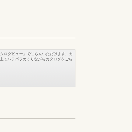
タログビュー」でごらんいただけます。カ
b上でパラパラめくりながらカタログをごら