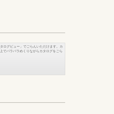
タログビュー」でごらんいただけます。カ
b上でパラパラめくりながらカタログをごら