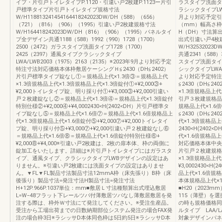
イプ・片引戸トイレタイプP.1120・引違い戸2枚建P.1123ー片引
ラスタイプ洗面タイプ
戸標準タイプ片引戸トイレタイプ規格寸法
ラシックタイプLWA/
W/H118813241454164418242023DW/DH（588）（656）
月より対応予定引
（721）（816）（906）（1995）引違い戸2枚建規格寸法
（mm）幅高さ枠
W/H164418242023DW/DH（816）（906）（1995）パネルタイ
H（DH）寸法算出
プ全デザイン共通1188（588）1992（990）1728（1700）
出式引違い戸4枚建P
2500（2472）ガラスタイプ洗面タイプ1728（1700）
W/H3253202
2425（2397）通風タイプクラシックタイプ
共通2341（588）
LWA/LWB2003（1975）2163（2135）※2023年9月より対応予定
スタイプ洗面タイプ1
特注寸法対応価格本体枠敷居ケーシングＨ≦2430（DH≦2402）
シックタイプLWA/L
片引戸標準タイプ錠なし①＝規格品上代×1.3倍③＝規格品上代
より対応予定特注
×1.3倍規格品上代×1.3倍規格品上代×1.3倍錠付①+¥2,000③+
≦2430（DH≦2
¥2,000トイレタイプ錠、明り採り付①+¥3,000③+¥2,000引違い
×1.3倍規格品上代×
戸２枚建錠なし②＝規格品上代×1.3倍④＝規格品上代×1.3倍錠付
引戸３枚建規格品上
特別仕様②+¥2,000④+¥4,0002430<H(2402<DH）片引戸標準タ
規格品上代×1.
イプ錠なし⑤＝規格品上代×1.6倍⑦＝規格品上代×1.6倍規格品上
≦2430（DH≦2
代×1.3倍規格品上代×1.6倍錠付⑤+¥2,000⑦+¥2,000トイレタイ
代×1.3倍規格品上
プ錠、明り採り付⑤+¥3,000⑦+¥2,000引違い戸２枚建錠なし⑥
2430<H(240
＝規格品上代×1.6倍⑧＝規格品上代×1.6倍錠付特別仕様⑥+
代×1.6倍規格品
¥2,000⑧+¥4,000※引違い戸2枚建は、2枚の扉本体、枠の両側に
対応価格本体中央本
錠加工をいたします。詳細は※片引戸トイレタイプにはガラスタ
片引戸２枚建規格品
イプ、通風タイプ、クラシックタイプLWBデザインの設定はあ
×1.3倍規格品上
りません。※引違い戸2枚建には洗面タイプの設定はありませ
¥3,0002430<
ん。▼FL▼FL製品寸法製品寸法12mmA枠（床先張り）B枠（床
品上代×1.6倍規
後張り）製品寸法=発注寸法H製品寸法=発注寸法
本体規格品上代×1
H+12P.966P.1037単位：mm■敷居Ｌ寸法種類算出式埋込敷居
■H20（202
L=W−48フラット下レールツバ付薄敷居ツバなし薄敷居敷居を発
115（薄壁）を選
注する際は、枠外Ｗ寸法にて発注してください。※受注生産品。
の時も規格価格同
受注から工場出荷までの日数納期部位システム発注の場合FAX発
ルタイプ LAA/L
注の場合枠3日※ラシッサD本体同色枠は5日約5日※ラシッサD本
対象デザインパネ