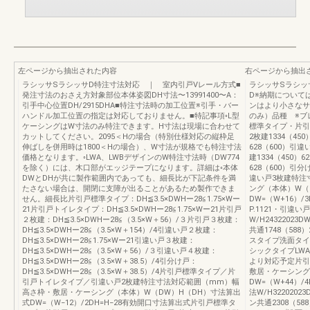
左ページから抽出された内容
右ページから抽出
ラシッサSラシッサD特注寸法対応 ｜ 室内引戸Vレール方式■
ラシッサSラシッ
発注寸法のおさえ方対象部位本体姿図DH寸法〜13991400〜A：
D※納期については
引手中心位置DH/2915DHA■特注寸法時の加工位置※引手・バー
ンはより小さなサ
ハンドル加工位置の指定は対応しておりません。■特記事項◦L型
のみ）品種 ※ブ
ケーシングはW寸法のみ特注できます。H寸法は現場に合わせて
標準タイプ・片引戸
カットしてください。2095＜Hの場合（特別仕様対応の縦枠足
2枚建1334（450
伸ばしを併用時は1800＜Hの場合）、W寸法が規格でも特注寸法
628（600）引違
価格となります。◦LWA、LWBデザインのW特注寸法時（DW774
建1334（450）6
を除く）には、木口部がエッジテープになります。詳細は◦本体
628（600）引分
DWとDHが共に製作範囲内であっても、細長比が下記条件を満
違い戸3枚建特注
たさない場合は、開閉に支障が出ることがあるため製作できま
ング（本体）W（
せん。細長比片引戸標準タイプ：DH≦3.5×DWHー28≦1.75×Wー
DW=（W+16）
21片引戸トイレタイプ：DH≦3.5×DWHー28≦1.75×Wー21片引戸
P.1121・引違い
２枚建：DH≦3.5×DWHー28≦（3.5×W＋56）/３片引戸３枚建：
W/H2432202
DH≦3.5×DWHー28≦（3.5×W＋154）/4引違い戸２枚建：
共通1748（588）
DH≦3.5×DWHー28≦1.75×Wー21引違い戸３枚建：
スタイプ洗面タイプ1
DH≦3.5×DWHー28≦（3.5×W＋56）/３引違い戸４枚建：
シックタイプLWA/L
DH≦3.5×DWHー28≦（3.5×W＋38.5）/4引分け戸：
より対応予定片引
DH≦3.5×DWHー28≦（3.5×W＋38.5）/4片引戸標準タイプ／片
敷居・ケーシング
引戸トイレタイプ／引違い戸2枚建特注寸法対応範囲（mm）幅
DW=（W+44）/
高さ枠・敷居・ケーシング（本体）W（DW）H（DH）寸法算出
法W/H322020
式DW=（W−12）/2DH=H−28有効開口寸法算出式片引戸標準タ
ン共通2308（588