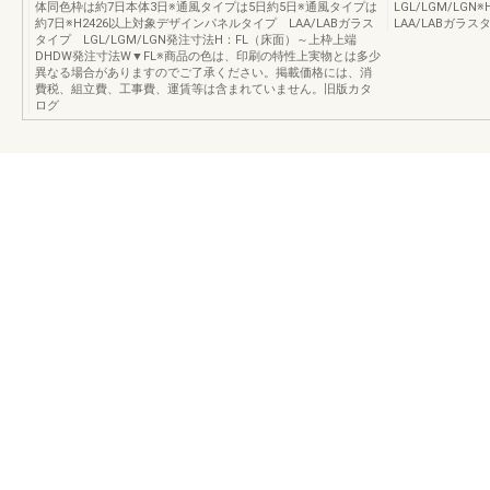
体同色枠は約7日本体3日※通風タイプは5日約5日※通風タイプは
LGL/LGM/L
約7日※H2426以上対象デザインパネルタイプ LAA/LABガラス
LAA/LABガラス
タイプ LGL/LGM/LGN発注寸法H：FL（床面）～上枠上端
DHDW発注寸法W▼FL※商品の色は、印刷の特性上実物とは多少
異なる場合がありますのでご了承ください。掲載価格には、消
費税、組立費、工事費、運賃等は含まれていません。旧版カタ
ログ