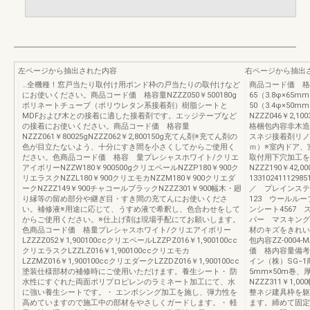
左ページから抽出された内容
右ページから抽出
…全機種！窓戸当たり取付け用ボンド枠の戸当たりの取付けなど
商品コード価 格梱
にお使いください。商品コード価 格容量NZZZ050￥500180g
65（3.8φ×65m
ポリネートチューブ（ポリウレタン系接着剤）樹脂シートと
50（3.4φ×50
MDFおよび木との接着に適した接着剤です。エッジテープなど
NZZZ046￥2,
の接着にお使いください。商品コード価 格容量
格梱包内容非木造用N
NZZZ061￥80025gNZZZ062￥2,800150g充てん剤※充てん剤の
スネジ接着剤リノ
色が目立たないよう、十分にすき間を小さくしてからご使用く
ｍ）※室内ドア、
ださい。色商品コード価 格容 量プレシャスホワイト/クリエ
取付用下穴加工を
アイボリーNZZW180￥900500gクリエペールNZZP180￥900ク
NZZZ190￥4
リエラスクNZZL180￥900クリエモカNZZM180￥900クリエダ
1331024111
ークNZZZ149￥900チャコールブラックNZZZ301￥900幅木・廻
／ プレインステ
り縁等の留め部分や継ぎ目・すき間の充てんにお使いくださ
123 ウールル
い。補修液※用途に応じて、うすめ液で希釈し、色合わせをして
ンシート4567
からご使用ください。※仕上げ剤は現場手配にてお願いします。
パー マスキングテ
色商品コード価 格量プレシャスホワイト/クリエアイボリー
材のキズをきれい
LZZZZ052￥1,900100ccクリエペールLZZPZ016￥1,900100cc
包内容ZZ-0004-
クリエラスクLZZLZ016￥1,900100ccクリエモカ
価 格内容量備考N
LZZMZ016￥1,900100ccクリエダークLZZDZ016￥1,900100cc
イン（株）SG−1
塗装仕様部材の補修時にご使用いただけます。養生シート・ 防
5mm×50m巻、
水性にすぐれた両面ポリプロピレンのラミネート加工にて、水
NZZZ311￥1,
に強い養生シートです。・ エンボシング加工を施し、弾力性を
整ネジ建具枠を躯
高めていますので施工中の部材をやさしくガードします。・ 軽
ます。締めて固定