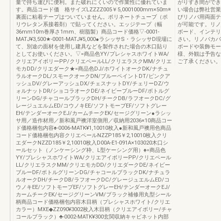
量で持ち運びに便利。また破れにくいので作業性に優れていま
がりすき間ができ
す。商品コード価 格サイズLZZZZ005￥5,0001000mm×50m※
い場合は弊社営業
裏面に粘着テープはついていません。ポリネートチューブ（ポ
びリノバ用両面テ
リウレタン系接着剤）で貼ってください。エッジテープ（幅
が可能です。リノ
36mm10m巻厚さ1mm、樹脂製）商品コード価格▽-0001-
ボード、インテリ
MATJ¥3,500★-0001-MATJ¥5,000●ラシッサS・ラシッサD現場に
さい。リノバカバ
て、別途の面材を使用し建具などを製作された場合の木口貼り
ボードや装飾モー
としてお使いください。▽=商品色YY/プレシャスホワイトWA/
様、外観は予告な
クリエアイボリーPP/クリエペールLL/クリエラスクMM/クリエ
ご了承ください。
モカDD/クリエダーク★=商品色DJ/ホワイトオークDK/ナチュ
ラルオークDL/スモークオークDN/ブルーペイントDT/ピンクア
ッシュDV/グレーアッシュDX/チェスナットDY/チェリーDZ/ウ
ォルナットDR/ショコラオークDE/ネイビーブルーDF/ボトルグ
リーンDG/チャコールブラックDH/チークDB/ラフオークDC/グ
レージュエルムED/コウノキEE/ソフトモーブEF/ソフトグレー
EH/テンダーオークEJ/カームチークEK/セージグリーン●ラシッ
サ用／造作材用／新和風戸襖洋室側用／収納用2036×10商品コー
ド価格梱包内容♠-0006-MATK¥1,10010枚入●新和風戸襖用色商品
コード価格梱包内容クリエペールNZZP185￥2,10010枚入クリ
エダークNZZD185￥2,10010枚入D00A-E1-091A×103020木口シ
ールセット（ノンケーシング枠、L型ケーシング用）♠=商品色
YY/プレシャスホワイトWA/クリエアイボリーPP/クリエペール
LL/クリエラスクMM/クリエモカDD/クリエダークDE/ネイビー
ブルーDF/ボトルグリーンDG/チャコールブラックDK/ナチュラ
ルオークDH/チークDB/ラフオークDC/グレージュエルムED/コ
ウノキEE/ソフトモーブEF/ソフトグレーEH/テンダーオークEJ/
カームチークEK/セージグリーンVM/ブラック補修用丸型シール
柄商品コード価格梱包内容木目柄（プレシャスホワイト/クリエ
カラー）MXE◆ZZ090¥3002枚入木目柄（クリエアイボリー/チャ
コールブラック）♣-0002-MATK¥300玄関収納キャビネット内部