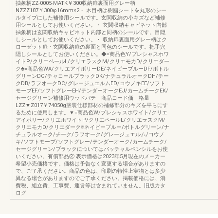
抽象柄ZZ-0005-MATK￥300収納扉裏面用グレー柄
NZZZ187￥300φ16mm×2・ 木目柄は樹脂シートを丸形のシー
ルタイプにした補修用シールです。玄関収納の小キズなど補修
用シールとしてお使いください。・ 玄関収納キャビネット内部
抽象柄は玄関収納キャビネット内部と同柄のシールです。目隠
しシールとしてお使いください。・ 収納扉裏面用グレー柄はク
ローゼット扉・玄関収納扉の裏面と同色のシールです。把手穴
隠しシールとしてお使いください。◆=商品色Y/プレシャスホワ
イトP/クリエペールL/クリエラスクM/クリエモカD/クリエダー
ク♣=商品色WA/クリエアイボリーDE/ネイビーブルーDF/ボトル
グリーンDG/チャコールブラックDK/ナチュラルオークDH/チー
クDB/ラフオークDC/グレージュエルムED/コウノキEE/ソフト
モーブEF/ソフトグレーEH/テンダーオークEJ/カームチークEK/
セージグリーン補修用ウッドパテ 商品コード価 格量
LZZ▼Z017￥74050g塗装仕様部材の補修部分のキズを平らにす
るために使用します。▼=商品色W/プレシャスホワイト/クリエ
アイボリー/クリエホワイトP/クリエペールL/クリエラスクM/
クリエモカD/クリエダーク※ネイビーブルー/ボトルグリーン/ナ
チュラルオーク/チーク/ラフオーク/グレージュエルム/コウノ
キ/ソフトモーブ/ソフトグレー/テンダーオーク/カームチーク/
セージグリーン/ブラックについてはパッチャルペンシルをお使
いください。有償部品② 表示価格は2023年5月現在のメーカー
希望小売価格です。価格は予告なく変更する場合がありますの
で、ご了承ください。商品の色は、印刷の特性上実物とは多少
異なる場合がありますのでご了承ください。掲載価格には、消
費税、組立費、工事費、運賃等は含まれていません。旧版カタ
ログ