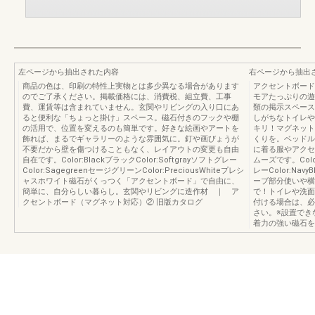
左ページから抽出された内容
右ページから抽出
商品の色は、印刷の特性上実物とは多少異なる場合があります
アクセントボード
のでご了承ください。掲載価格には、消費税、組立費、工事
モアたっぷりの遊
費、運賃等は含まれていません。玄関やリビングの入り口にあ
類の掲示スペース
ると便利な「ちょっと掛け」スペース。磁石付きのフックや棚
しがちなトイレや
の活用で、位置を変えるのも簡単です。好きな絵画やアートを
キリ！マグネット
飾れば、まるでギャラリーのような雰囲気に。釘や画びょうが
くりを。ベッドル
不要だから壁を傷つけることもなく、レイアウトの変更も自由
に着る服やアクセ
自在です。Color:BlackブラックColor:Softgrayソフトグレー
ムーズです。Color
Color:SagegreenセージグリーンColor:PreciousWhiteプレシ
レーColor:Nav
ャスホワイト磁石がくっつく「アクセントボード」で自由に、
ーブ部分使いや横
簡単に、自分らしい暮らし。玄関やリビングに造作材 ｜ ア
で！トイレや洗面
クセントボード（マグネット対応）② 旧版カタログ
付ける場合は、必
さい。※設置でき
着力の強い磁石を