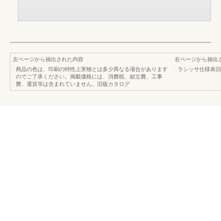
左ページから抽出された内容
右ページから抽出
商品の色は、印刷の特性上実物とは多少異なる場合があります
ラシッサ仕様表旧
のでご了承ください。掲載価格には、消費税、組立費、工事
費、運賃等は含まれていません。旧版カタログ