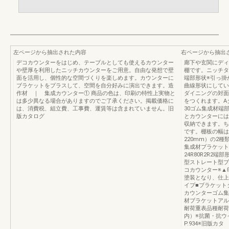
左ページから抽出された内容
右ページから抽出
デコカウンターをはじめ、テーブルとしても使えるカウンター
廊下や玄関にディ
や壁厚を利用したニッチカウンターをご用意。自由な発想で壁
棚です。ニッチタイ
面を活用し、個性的な空間づくりを楽しめます。カウンターに
端部形状※引っ掛
ブラケットをプラスして、空間を自分好みに演出できます。造
曲線形状にしてい
作材 ｜ 集成カウンター① 商品の色は、印刷の特性上実物と
ダイニングの対面
は多少異なる場合がありますのでご了承ください。掲載価格に
をつくれます。A
は、消費税、組立費、工事費、運賃等は含まれていません。旧
30ゴム集成材端部形
版カタログ
とカウンターには
収納できます。ち
です。棚板の幅は
220mm）の2
集成材ブラケット
24R80R2R2
型ストレート型ブ
コカウンター※▲
塗装となり、仕上
イプ■ブラケット
カウンターゴム集
材ブラケットアル
耐荷重表品種耐荷
内）※抗菌・抗ウ
P.934※旧版カタ