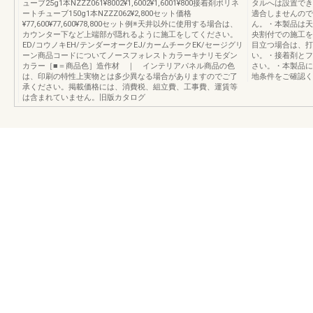
ューブ25g1本NZZZ061¥8002¥1,6002¥1,6001¥800接着剤ポリネ
タルへは設置でき
ートチューブ150g1本NZZZ062¥2,800セット価格
適合しませんので
¥77,600¥77,600¥78,800セット例※天井以外に使用する場合は、
ん。・本製品は天
カウンター下など上端部が隠れるように施工をしてください。
央割付での施工を
ED/コウノキEH/テンダーオークEJ/カームチークEK/セージグリ
目立つ場合は、打
ーン商品コードについてノースフォレストカラーキナリモダン
い。・接着剤とフ
カラー［■＝商品色］造作材 ｜ インテリアパネル商品の色
さい。・本製品に
は、印刷の特性上実物とは多少異なる場合がありますのでご了
地条件をご確認くださ
承ください。掲載価格には、消費税、組立費、工事費、運賃等
は含まれていません。旧版カタログ