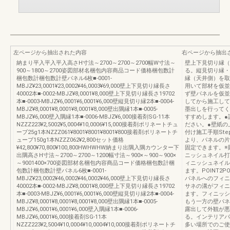
左ページから抽出された内容
右ページから抽出
納まり平入平入平入高さH寸法～2700～2700～2700幅W寸法～
壁上下見切り縁（
900～1800～2700姿図部材名梱包内容商品コード価格梱包数計
る。縦見切り縁・
梱包数計梱包数計壁パネル6枚■-0001-
縁（天井側）を取
MBJZ¥23,0001¥23,0002¥46,0003¥69,000壁上下見切り縁長さ
用いて部材を仮並
40002本■-0002-MBJZ¥8,0001¥8,000壁上下見切り縁長さ19702
ず壁パネルを仮並
本■-0003-MBJZ¥6,0001¥6,0001¥6,000壁縦見切り縁2本■-0004-
してから施工して
MBJZ¥8,0001¥8,0001¥8,0001¥8,000壁出隅縁1本■-0005-
墨出しを行ってく
MBJZ¥6,000壁入隅縁1本■-0006-MBJZ¥6,000接着剤SG-11本
すすめします。●
NZZZ223¥2,5002¥5,0004¥10,0006¥15,000接着剤ポリネートチュ
ださい。●壁紙の
ーブ25g1本NZZZ061¥8001¥8001¥8001¥800接着剤ポリネートチ
付け施工手順Step.
ューブ150g1本NZZZ062¥2,800セット価格
より、パネルの片
¥42,800¥70,800¥100,800HWHWHW納まり出隅入隅カウンター下
固定できます。※
出隅高さH寸法～2700～2700～1200幅寸法～900×～900～900×
ニッシュネイル打
～9001400×700姿図部材名梱包内容商品コード価格梱包数計梱
ィニッシュネイル
包数計梱包数計壁パネル6枚■-0001-
ます。POINT2
MBJZ¥23,0002¥46,0002¥46,0002¥46,000壁上下見切り縁長さ
パネルへのフィニ
40002本■-0002-MBJZ¥8,0001¥8,000壁上下見切り縁長さ19702
サネの溝がフィニ
本■-0003-MBJZ¥6,0001¥6,0001¥6,000壁縦見切り縁2本■-0004-
ます。フィニッシ
MBJZ¥8,0001¥8,0001¥8,0001¥8,000壁出隅縁1本■-0005-
もう一方の壁パネ
MBJZ¥6,0001¥6,0001¥6,000壁入隅縁1本■-0006-
露出して外観が悪
MBJZ¥6,0001¥6,000接着剤SG-11本
る。インテリアパ
NZZZ223¥2,5004¥10,0004¥10,0004¥10,000接着剤ポリネートチ
多い場所でのご使