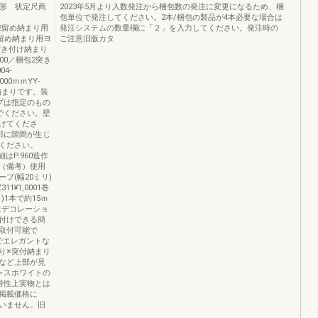
 形 状定尺商
2023年5月より入数発注から梱包数の発注に変更になるため、梱
包単位で発注してください。2本/梱包の製品が4本必要な場合は
／梱包2留め納まり用
発注システムの数量欄に「２」を入力してください。発注時の
001留め納まり用ヨ
ご注意旧版カタ
001突き付け納まり
,800／梱包2突き
04-
000ｍｍYY-
め納まりです。装
プは指定のもの
でください。壁
けてくださ
部に隙間が生じ
ください。
2)詳細はP.960造作
（備考）使用
プ(幅20ミリ)
1¥1,0001巻
)1本で約15ｍ
れにデコレーショ
付けできる簡
取付可能で
でエレガントな
り※突付納まり
など上部が見
ャスホワイトの
特性上実物とは
掲載価格に
いません。旧