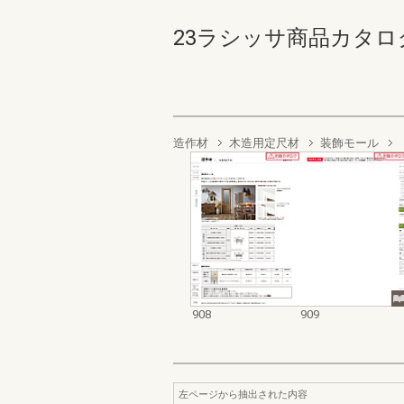
23ラシッサ商品カタログ 90
造作材
木造用定尺材
装飾モール
908
909
左ページから抽出された内容