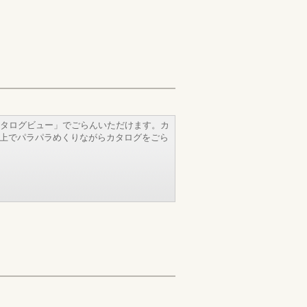
タログビュー」でごらんいただけます。カ
b上でパラパラめくりながらカタログをごら