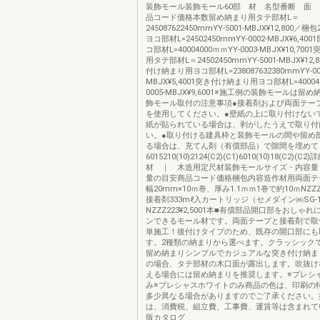
装飾モール装飾モール60部 材 名型番断 面
品コード価格本数留め納まり用タテ部材L＝
245087622450mmYY-5001-MBJX¥12,800
ヨコ部材L=24502450mmYY-0002-MBJX¥6,4
コ部材L=40004000ｍｍYY-0003-MBJX¥10,7
用タテ部材L＝24502450mmYY-5001-MBJX¥12
付け納まり用ヨコ部材L=238087632380mmYY-00
MBJX¥5,4001突き付け納まり用ヨコ部材L=40004
0005-MBJX¥9,6001※施工例の装飾モールは留
飾モール取付の注意事項●接着剤および両面テー
を使用してください。●壁紙の上に取り付けない
紙が貼られている場合は、剥がしたうえで取り付
い。●取り付ける建具枠と装飾モールの間や留め
る場合は、充てん剤（有償部品）で隙間を埋めて
6015210(10)2124(C2)(C1)6010(10)18(C2)(C
材 ｜ 木造用定尺材装飾モールサイズ・内容量
量の目安商品コード価格梱包内容造作材用両面テー
幅20mm×10ｍ巻、厚み1.1ｍｍ1巻で約10ｍNZZZ31
接着剤333mℓ入カートリッジ（セメダイン㈱SG-1
NZZZ223¥2,5001本■有償部品開口部をおしゃ
ンできるモール材です。両面テープと接着剤で取
単施工！後付けタイプのため、既存の開口部にも
す。2種類の納まりから選べます。クラッシック
留め納まりシンプルでカジュアルな突き付け納ま
の場合、タテ部材の木口面が露出します。吹抜け
える場合には留め納まりを推奨します。※プレシ
み※プレシャスホワイトのみ商品の色は、印刷の
多少異なる場合がありますのでご了承ください。
は、消費税、組立費、工事費、運賃等は含まれて
版カタログ