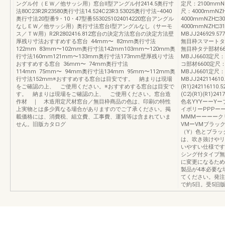
ングル付（ＥＷ／他サッシ用）窓台Ⅱ型アングル付2414.5奥行寸
定尺：2100mmNZH
法80C23R2R23580奥行寸法14.524C23R3.53025奥行寸法−4040
尺：4000mmNZH□
奥行寸法20型番9・10・47型番5530251024014220窓台アングル
4000mmNZH□30
なしＥＷ／他サッシ用）奥行寸法窓台Ⅰ型アングルなし（サーモ
4000mmNZH□310
ス／ＴＷ用）R2R2802416.812窓台の決定方法窓台の決定方法壁
MBJJ246929.577.
厚残り寸法おすすめする窓台 44mm〜 82mm奥行寸法
無目枠スマートタ
122mm 83mm〜102mm奥行寸法142mm103mm〜120mm奥
無目枠タテ部材6602
行寸法160mm121mm〜133mm奥行寸法173mm壁厚残り寸法
MBJJ6603定尺：4
おすすめする窓台 36mm〜 74mm奥行寸法
コ部材6600定尺：40
114mm 75mm〜 94mm奥行寸法134mm 95mm〜112mm奥
MBJJ6601定尺：4
行寸法152mm※おすすめする窓台は目安です。 納まりは現場
MBJJ242114610.5
をご確認の上、 ご使用ください。※おすすめする窓台は目安で
(R1)242116110.52
す。 納まりは現場をご確認の上、 ご使用ください。窓台造
(C2)(R1)(R1)
作材 ｜ 木造用定尺材窓台／無目枠商品の色は、印刷の特性
色名YYYーーY
上実物とは多少異なる場合がありますのでご了承ください。掲
イボリーPPPー
載価格には、消費税、組立費、工事費、運賃等は含まれていま
MMMーーーーク
せん。旧版カタログ
VMーVMブラッ
（Y）色とブラッ
は、吹き抜けやリ
いやすい仕様です
シング付タイプ無
に変更になるため
製品が4本必要な
てください。発注
で約5日。受5旧