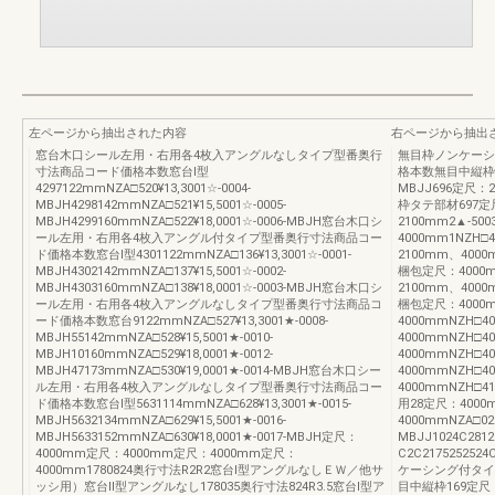
左ページから抽出された内容
右ページから抽出
窓台木口シール左用・右用各4枚入アングルなしタイプ型番奥行
無目枠ノンケーシ
寸法商品コード価格本数窓台Ⅰ型
格本数無目中縦枠695
4297122mmNZA□520¥13,3001☆-0004-
MBJJ696定尺：21
MBJH4298142mmNZA□521¥15,5001☆-0005-
枠タテ部材697定
MBJH4299160mmNZA□522¥18,0001☆-0006-MBJH窓台木口シ
2100mm2▲-50
ール左用・右用各4枚入アングル付タイプ型番奥行寸法商品コー
4000mm1NZH□4
ド価格本数窓台Ⅰ型4301122mmNZA□136¥13,3001☆-0001-
2100mm、4000
MBJH4302142mmNZA□137¥15,5001☆-0002-
梱包定尺：4000mm1
MBJH4303160mmNZA□138¥18,0001☆-0003-MBJH窓台木口シ
2100mm、4000
ール左用・右用各4枚入アングルなしタイプ型番奥行寸法商品コ
梱包定尺：4000mm1
ード価格本数窓台9122mmNZA□527¥13,3001★-0008-
4000mmNZH□40
MBJH55142mmNZA□528¥15,5001★-0010-
4000mmNZH□40
MBJH10160mmNZA□529¥18,0001★-0012-
4000mmNZH□40
MBJH47173mmNZA□530¥19,0001★-0014-MBJH窓台木口シー
4000mmNZH□40
ル左用・右用各4枚入アングルなしタイプ型番奥行寸法商品コー
4000mmNZH□4
ド価格本数窓台Ⅰ型5631114mmNZA□628¥13,3001★-0015-
用28定尺：4000mm
MBJH5632134mmNZA□629¥15,5001★-0016-
4000mmNZA□020
MBJH5633152mmNZA□630¥18,0001★-0017-MBJH定尺：
MBJJ1024C2812
4000mm定尺：4000mm定尺：4000mm定尺：
C2C2175252524
4000mm1780824奥行寸法R2R2窓台Ⅰ型アングルなしＥＷ／他サ
ケーシング付タイ
ッシ用）窓台Ⅱ型アングルなし178035奥行寸法824R3.5窓台Ⅰ型ア
目中縦枠169定尺：21