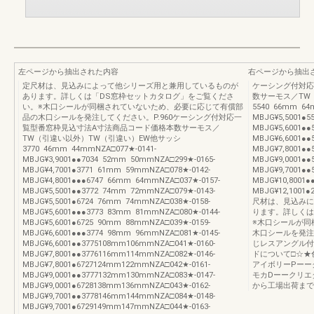
左ページから抽出された内容
右ページから抽出
定尺材は、見込みによって他シリーズ用と兼用しているものが
ケーシング付対応
あります。詳しくは「DS窓枠セットカタログ」をご覧くださ
数サーモス／TW
い。※木口シールが同梱されていないため、必要に応じて有償部
5540 66mm 64
品の木口シールを発注してください。P.960ケーシング付対応一
MBJG¥5,5001●5
覧型番窓枠見込寸法A寸法商品コード価格本数サーモス／
MBJG¥5,6001●●
TW（引違い以外）TW（引違い）EW他サッシ
MBJG¥6,6001●●
3770 46mm 44mmNZA□077★-0141-
MBJG¥7,8001●●
MBJG¥3,9001●●7034 52mm 50mmNZA□299★-0165-
MBJG¥9,0001●●
MBJG¥4,7001●3771 61mm 59mmNZA□078★-0142-
MBJG¥9,7001●●
MBJG¥4,8001●●●6747 66mm 64mmNZA□037★-0157-
MBJG¥10,8001●
MBJG¥5,5001●●3772 74mm 72mmNZA□079★-0143-
MBJG¥12,100
MBJG¥5,5001●6724 76mm 74mmNZA□038★-0158-
尺材は、見込みに
MBJG¥5,6001●●●3773 83mm 81mmNZA□080★-0144-
ります。詳しくは
MBJG¥5,6001●6725 90mm 88mmNZA□039★-0159-
※木口シールが同
MBJG¥6,6001●●●3774 98mm 96mmNZA□081★-0145-
木口シールを発注
MBJG¥6,6001●●3775108mm106mmNZA□041★-0160-
じレスアングル付
MBJG¥7,8001●●3776116mm114mmNZA□082★-0146-
ドについて□☆★
MBJG¥7,8001●6727124mm122mmNZA□042★-0161-
アイボリーPーー
MBJG¥9,0001●●3777132mm130mmNZA□083★-0147-
モカDーークリエ
MBJG¥9,0001●6728138mm136mmNZA□043★-0162-
から工場出荷まで
MBJG¥9,7001●●3778146mm144mmNZA□084★-0148-
MBJG¥9,7001●6729149mm147mmNZA□044★-0163-