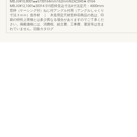
MBJG¥10,8001●●6730164mm162mmNZA□045★-0164-
MBJG¥12,1001●20314.515窓枠見込寸法A寸法定尺：4000mm
窓枠（ケーシング付）ねじ付アングル付用（アングルしゃくり
寸法３ｍｍ）造作材 ｜ 木造用定尺材窓枠④商品の色は、印
刷の特性上実物とは多少異なる場合がありますのでご了承くだ
さい。掲載価格には、消費税、組立費、工事費、運賃等は含ま
れていません。旧版カタログ