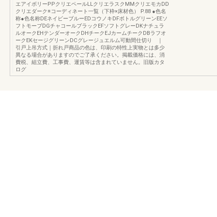
エアイボリーPPクリエペールLLクリエラスクMMクリエモカDD
クリエダーク※コーディネート一覧（下枠×床材色） P.88 ●色名
称●色名称DEネイビーブルーEDコウノキDFボトルグリーンEEソ
フトモーブDGチャコールブラックEFソフトグレーDKナチュラ
ルオークEHテンダーオークDHチークEJカームチークDBラフオ
ークEKセージグリーンDCグレージュエルム可動間仕切り ｜
引戸上吊方式｜折れ戸商品の色は、印刷の特性上実物とは多少
異なる場合がありますのでご了承ください。掲載価格には、消
費税、組立費、工事費、運賃等は含まれていません。旧版カタ
ログ