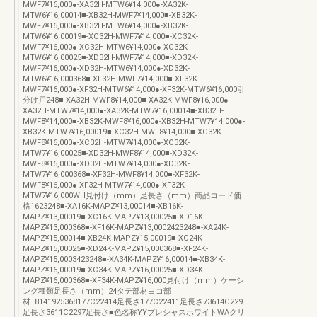
MWF7¥16,000●-XA32H-MTW6¥14,000●-XA32K-
MTW6¥16,00014■-XB32H-MWF7¥14,000■-XB32K-
MWF7¥16,000●-XB32H-MTW6¥14,000●-XB32K-
MTW6¥16,00019■-XC32H-MWF7¥14,000■-XC32K-
MWF7¥16,000●-XC32H-MTW6¥14,000●-XC32K-
MTW6¥16,00025■-XD32H-MWF7¥14,000■-XD32K-
MWF7¥16,000●-XD32H-MTW6¥14,000●-XD32K-
MTW6¥16,000368■-XF32H-MWF7¥14,000■-XF32K-
MWF7¥16,000●-XF32H-MTW6¥14,000●-XF32K-MTW6¥16,000引
分け戸248■-XA32H-MWF8¥14,000■-XA32K-MWF8¥16,000●-
XA32H-MTW7¥14,000●-XA32K-MTW7¥16,00014■-XB32H-
MWF8¥14,000■-XB32K-MWF8¥16,000●-XB32H-MTW7¥14,000●-
XB32K-MTW7¥16,00019■-XC32H-MWF8¥14,000■-XC32K-
MWF8¥16,000●-XC32H-MTW7¥14,000●-XC32K-
MTW7¥16,00025■-XD32H-MWF8¥14,000■-XD32K-
MWF8¥16,000●-XD32H-MTW7¥14,000●-XD32K-
MTW7¥16,000368■-XF32H-MWF8¥14,000■-XF32K-
MWF8¥16,000●-XF32H-MTW7¥14,000●-XF32K-
MTW7¥16,000WH見付け（mm）足長さ（mm）商品コード価
格1623248■-XA16K-MAPZ¥13,00014■-XB16K-
MAPZ¥13,00019■-XC16K-MAPZ¥13,00025■-XD16K-
MAPZ¥13,000368■-XF16K-MAPZ¥13,0002423248■-XA24K-
MAPZ¥15,00014■-XB24K-MAPZ¥15,00019■-XC24K-
MAPZ¥15,00025■-XD24K-MAPZ¥15,000368■-XF24K-
MAPZ¥15,0003423248■-XA34K-MAPZ¥16,00014■-XB34K-
MAPZ¥16,00019■-XC34K-MAPZ¥16,00025■-XD34K-
MAPZ¥16,000368■-XF34K-MAPZ¥16,000見付け（mm）ケーシ
ング種類足長さ（mm）24タテ部材ヨコ部
材 8141925368177C22414足長さ177C22411足長さ73614C229
足長さ3611C2297足長さ■色名称YYプレシャスホワイトWAクリ