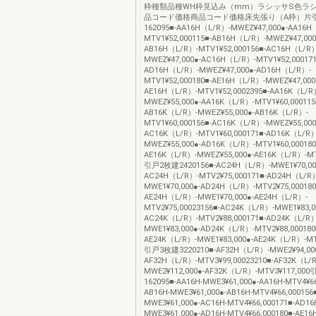
枠種類品種WH枠見込み（mm）ラシッサS色ラシ
品コード価格商品コード価格床先張り（A枠）片
162095■-AA16H（L/R）-MWEZ¥47,000●-AA16H
MTV1¥52,000115■-AB16H（L/R）-MWEZ¥47,000
AB16H（L/R）-MTV1¥52,000156■-AC16H（L/R
MWEZ¥47,000●-AC16H（L/R）-MTV1¥52,000171
AD16H（L/R）-MWEZ¥47,000●-AD16H（L/R）-
MTV1¥52,000180■-AE16H（L/R）-MWEZ¥47,000
AE16H（L/R）-MTV1¥52,0002395■-AA16K（L/R
MWEZ¥55,000●-AA16K（L/R）-MTV1¥60,000115
AB16K（L/R）-MWEZ¥55,000●-AB16K（L/R）-
MTV1¥60,000156■-AC16K（L/R）-MWEZ¥55,000
AC16K（L/R）-MTV1¥60,000171■-AD16K（L/R）
MWEZ¥55,000●-AD16K（L/R）-MTV1¥60,000180
AE16K（L/R）-MWEZ¥55,000●-AE16K（L/R）-M
引戸2枚建2420156■-AC24H（L/R）-MWE1¥70,00
AC24H（L/R）-MTV2¥75,000171■-AD24H（L/R
MWE1¥70,000●-AD24H（L/R）-MTV2¥75,000180
AE24H（L/R）-MWE1¥70,000●-AE24H（L/R）-
MTV2¥75,00023156■-AC24K（L/R）-MWE1¥83,0
AC24K（L/R）-MTV2¥88,000171■-AD24K（L/R）
MWE1¥83,000●-AD24K（L/R）-MTV2¥88,000180
AE24K（L/R）-MWE1¥83,000●-AE24K（L/R）-MT
引戸3枚建3220210■-AF32H（L/R）-MWE2¥94,00
AF32H（L/R）-MTV3¥99,00023210■-AF32K（L/
MWE2¥112,000●-AF32K（L/R）-MTV3¥117,
162095■-AA16H-MWE3¥61,000●-AA16H-MTV4¥66
AB16H-MWE3¥61,000●-AB16H-MTV4¥66,000156
MWE3¥61,000●-AC16H-MTV4¥66,000171■-AD16
MWE3¥61,000●-AD16H-MTV4¥66,000180■-AE16H