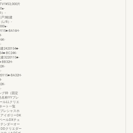
TV1¥53,000片
0●-
R）-
0片引戸3枚建
H（L/R）-
00●-
15■-BA16H-
-
6K-
-
建2420154■-
54■-BC24K-
建3220115■-
■-BB32H-
2K-
-
0115■-BA32H-
-
2K-
-
ケーシング枠（固定
名称YYプレ
ールLLクリエ
ネート一覧
YYプレシャスホ
アイボリーDK
ペールDXチェ
Hテンダーオー
クDDクリエダー