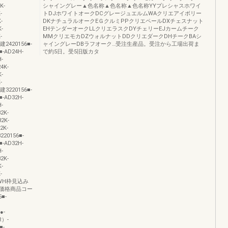
K-
シャイングレー▲色名称▲色名称▲色名称YYプレシャスホワイ
-
トDJホワイトオークDCグレージュエルムWAクリエアイボリー
-
DKナチュラルオークEＧクルミPPクリエペールDXチェスナット
-
EHテンダーオークLLクリエラスクDYチェリーEJカームチーク
-
MMクリエモカDZウォルナットDDクリエダークDHチークBAシ
建2420156■-
ャイングレーDBラフオーク…受注生産品。受注から工場出荷ま
■-AD24H-
で約5日。受5旧版カタ
-
4K-
-
-
建3220156■-
■-AD32H-
-
2K-
2K-
2K-
220156■-
■-AD32H-
-
2K-
-
-
品種WH枠見込み
ド価格商品コー
■-
●-
R）-
■-