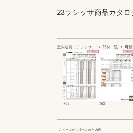
23ラシッサ商品カタログ 76
室内建具（ラシッサ）
部材一覧
可動
762
763
左ページから抽出された内容