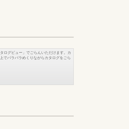
タログビュー」でごらんいただけます。カ
b上でパラパラめくりながらカタログをごら