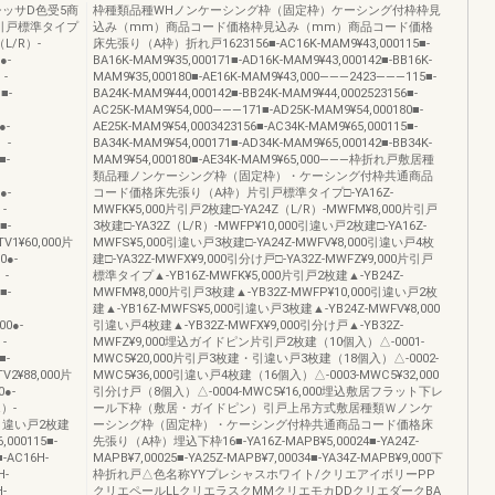
ッサD色受5商
枠種類品種WHノンケーシング枠（固定枠）ケーシング付枠枠見
引戸標準タイプ
込み（mm）商品コード価格枠見込み（mm）商品コード価格
（L/R）-
床先張り（A枠）折れ戸1623156■-AC16K-MAM9¥43,000115■-
●-
BA16K-MAM9¥35,000171■-AD16K-MAM9¥43,000142■-BB16K-
）-
MAM9¥35,000180■-AE16K-MAM9¥43,000———2423———115■-
■-
BA24K-MAM9¥44,000142■-BB24K-MAM9¥44,0002523156■-
AC25K-MAM9¥54,000———171■-AD25K-MAM9¥54,000180■-
●-
AE25K-MAM9¥54,0003423156■-AC34K-MAM9¥65,000115■-
）-
BA34K-MAM9¥54,000171■-AD34K-MAM9¥65,000142■-BB34K-
■-
MAM9¥54,000180■-AE34K-MAM9¥65,000———枠折れ戸敷居種
類品種ノンケーシング枠（固定枠）・ケーシング付枠共通商品
●-
コード価格床先張り（A枠）片引戸標準タイプ□-YA16Z-
-
MWFK¥5,000片引戸2枚建□-YA24Z（L/R）-MWFM¥8,000片引戸
■-
3枚建□-YA32Z（L/R）-MWFP¥10,000引違い戸2枚建□-YA16Z-
TV1¥60,000片
MWFS¥5,000引違い戸3枚建□-YA24Z-MWFV¥8,000引違い戸4枚
0●-
建□-YA32Z-MWFX¥9,000引分け戸□-YA32Z-MWFZ¥9,000片引戸
）-
標準タイプ▲-YB16Z-MWFK¥5,000片引戸2枚建▲-YB24Z-
■-
MWFM¥8,000片引戸3枚建▲-YB32Z-MWFP¥10,000引違い戸2枚
建▲-YB16Z-MWFS¥5,000引違い戸3枚建▲-YB24Z-MWFV¥8,000
00●-
引違い戸4枚建▲-YB32Z-MWFX¥9,000引分け戸▲-YB32Z-
-
MWFZ¥9,000埋込ガイドピン片引戸2枚建（10個入）△-0001-
■-
MWC5¥20,000片引戸3枚建・引違い戸3枚建（18個入）△-0002-
V2¥88,000片
MWC5¥36,000引違い戸4枚建（16個入）△-0003-MWC5¥32,000
0●-
引分け戸（8個入）△-0004-MWC5¥16,000埋込敷居フラット下レ
R）-
ール下枠（敷居・ガイドピン）引戸上吊方式敷居種類Ｗノンケ
000引違い戸2枚建
ーシング枠（固定枠）・ケーシング付枠共通商品コード価格床
,000115■-
先張り（A枠）埋込下枠16■-YA16Z-MAPB¥5,00024■-YA24Z-
■-AC16H-
MAPB¥7,00025■-YA25Z-MAPB¥7,00034■-YA34Z-MAPB¥9,000下
H-
枠折れ戸△色名称YYプレシャスホワイト/クリエアイボリーPP
-
クリエペールLLクリエラスクMMクリエモカDDクリエダークBA