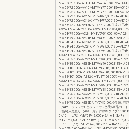
MWE3¥61,000●-AE16H-MTV4¥66,0002395■-AA16
MWE3¥72,000●-AA16K-MTV4¥77,000115■-AB16K
MWE3¥72,000●-AB16K-MTV4¥77,000156■-AC16K
MWE3¥72,000●-AC16K-MTV4¥77,000171■-AD16K
MWE3¥72,000●-AD16K-MTV4¥77,000180■-AE16K
MWE3¥72,000●-AE16K-MTV4¥77,000引違い戸3枚
AC24H-MWE4¥79,000●-AC24H-MTV5¥84,000171
MWE4¥79,000●-AD24H-MTV5¥84,000180■-AE24H
MWE4¥79,000●-AE24H-MTV5¥84,00023156■-AC2
MWE4¥94,000●-AC24K-MTV5¥99,000171■-AD24K
MWE4¥94,000●-AD24K-MTV5¥99,000180■-AE24K
MWE4¥94,000●-AE24K-MTV5¥99,000引違い戸4枚
AC32H-MWE5¥85,000●-AC32H-MTV6¥90,000171
MWE5¥85,000●-AD32H-MTV6¥90,000180■-AE32H
MWE5¥85,000●-AE32H-MTV6¥90,00023156■-AC3
MWE5¥101,000●-AC32K-MTV6¥106,000171■-AD3
MWE5¥101,000●-AD32K-MTV6¥106,000180■-AE3
MWE5¥101,000●-AE32K-MTV6¥106,000引分け戸3
AC32H-MWE6¥63,000●-AC32H-MTV7¥68,000171
MWE6¥63,000●-AD32H-MTV7¥68,000180■-AE32H
MWE6¥63,000●-AE32H-MTV7¥68,00023156■-AC3
MWE6¥75,000●-AC32K-MTV7¥80,000171■-AD32K
MWE6¥75,000●-AD32K-MTV7¥80,000180■-AE32K
MWE6¥75,000●-AE32K-MTV7¥80,000枠種類
（mm）ラシッサS色ラシッサD色受5商品コー
ド価格床先張り（A枠）片引戸標準タイプ1620115
BA16H（L/R）-MWEZ¥42,000●-BA16H（L/R）-
MTV1¥47,000142■-BB16H（L/R）-MWEZ¥42,000
BB16H（L/R）-MTV1¥47,00023115■-BA16K（L/
MWEZ¥48,000●-BA16K（L/R）-MTV1¥53,000142