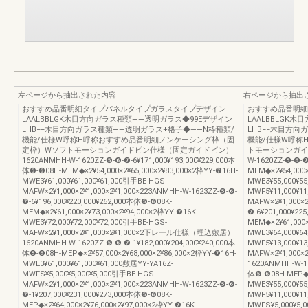
左ページから抽出された内容
右ページから抽出
おすすめ品番明細タイプパネルタイプガラスタイプデザイン
おすすめ品番明細
LAALBBLGK木目方向ガラス種類――透明ガラス◆99Eデザイン
LAALBBLGK
LHB−−木目方向ガラス種類――透明ガラス+格子◆――N枠種類/
LHB−−木目方向
機能/仕様W呼称H呼称おすすめ品番明細ノンケーシング枠（固
機能/仕様W呼称
定枠）Wソフトモーションガイドピン仕様（固定ガイドピン）
トモーションガイド
1620ANMHH-W-1620ZZ-❺-❻-❼-6¥171,000¥193,000¥229,000本
W-1620ZZ-❺-❻-❼
体❺-❻08H-MEM◆×2¥54,000×2¥65,000×2¥83,000×2枠YY-❼16H-
MEM◆×2¥54,000×
MWE3¥61,000¥61,000¥61,000引手BE-HGS-
MWE3¥55,000¥5
MAFW×2¥1,000×2¥1,000×2¥1,000×223ANMHH-W-1623ZZ-❺-❻-
MWF5¥11,000¥11
❼-6¥196,000¥220,000¥262,000本体❺-❻08K-
MAFW×2¥1,000×2
MEM◆×2¥61,000×2¥73,000×2¥94,000×2枠YY-❼16K-
❼-6¥201,000¥22
MWE3¥72,000¥72,000¥72,000引手BE-HGS-
MEM◆×2¥61,000×
MAFW×2¥1,000×2¥1,000×2¥1,000×2下レール仕様（埋込敷居）
MWE3¥64,000¥6
1620ANMHH-W-1620ZZ-❺-❻-❼-1¥182,000¥204,000¥240,000本
MWF5¥13,000¥13
体❺-❻08H-MEP◆×2¥57,000×2¥68,000×2¥86,000×2枠YY-❼16H-
MAFW×2¥1,00
MWE3¥61,000¥61,000¥61,000敷居YY-YA16Z-
1620ANMHH-W-16
MWFS¥5,000¥5,000¥5,000引手BE-HGS-
体❺-❻08H-MEP◆×2
MAFW×2¥1,000×2¥1,000×2¥1,000×223ANMHH-W-1623ZZ-❺-❻-
MWE3¥55,000¥5
❼-1¥207,000¥231,000¥273,000本体❺-❻08K-
MWF5¥11,000¥11
MEP◆×2¥64,000×2¥76,000×2¥97,000×2枠YY-❼16K-
MWFS¥5,000¥5,