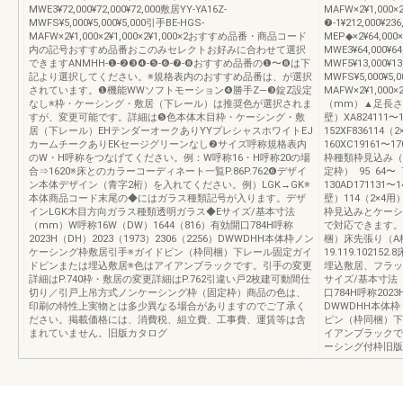
MWE3¥72,000¥72,000¥72,000敷居YY-YA16Z-
MAFW×2¥1,000×2
MWFS¥5,000¥5,000¥5,000引手BE-HGS-
❼-1¥212,000¥23
MAFW×2¥1,000×2¥1,000×2¥1,000×2おすすめ品番・商品コード
MEP◆×2¥64,000×
内の記号おすすめ品番おこのみセレクトお好みに合わせて選択
MWE3¥64,000¥6
できますANMHH-❶-❷❸❹-❺-❻-❼-❽おすすめ品番の❶〜❽は下
MWF5¥13,000¥13
記より選択してください。※規格表内のおすすめ品番は、が選択
MWFS¥5,000¥5,
されています。❶機能WWソフトモーション❹勝手Z—❸錠Z設定
MAFW×2¥1,000
なし※枠・ケーシング・敷居（下レール）は推奨色が選択されま
（mm）▲足長さ
すが、変更可能です。詳細は❺色本体木目枠・ケーシング・敷
壁）XA824111〜1
居（下レール）EHテンダーオークありYYプレシャスホワイトEJ
152XF836114（
カームチークありEKセージグリーンなし❷サイズ呼称規格表内
160XC19161〜1
のW・H呼称をつなげてください。例：W呼称16・H呼称20の場
枠種類枠見込み（
合⇒1620※床とのカラーコーディネート一覧P.86P.762❻デザイ
定枠） 95 64〜 7
ン本体デザイン（青字2桁）を入れてください。例）LGK→GK※
130AD171131
本体商品コード末尾の◆にはガラス種類記号が入ります。デザ
壁）114（2×4用
インLGK木目方向ガラス種類透明ガラス◆Eサイズ/基本寸法
枠見込みとケーシ
（mm）W呼称16W（DW）1644（816）有効開口784H呼称
で対応できます。
2023H（DH）2023（1973）2306（2256）DWWDHH本体枠ノン
梱）床先張り（A
ケーシング枠敷居引手※ガイドピン（枠同梱）下レール固定ガイ
19.119.1021
ドピンまたは埋込敷居※色はアイアンブラックです。引手の変更
埋込敷居、フラット
詳細はP.740枠・敷居の変更詳細はP.762引違い戸2枚建可動間仕
サイズ/基本寸法（
切り／引戸上吊方式ノンケーシング枠（固定枠）商品の色は、
口784H呼称2023
印刷の特性上実物とは多少異なる場合がありますのでご了承く
DWWDHH本体
ださい。掲載価格には、消費税、組立費、工事費、運賃等は含
ピン（枠同梱）下
まれていません。旧版カタログ
イアンブラックで
ーシング付枠旧版