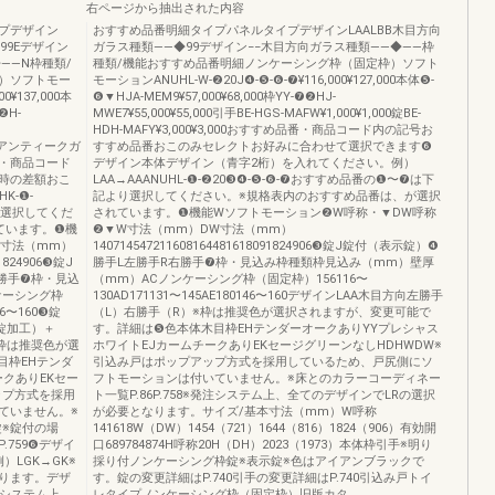
右ページから抽出された内容
プデザイン
おすすめ品番明細タイプパネルタイプデザインLAALBB木目方向
99Eデザイン
ガラス種類――◆99デザイン−−木目方向ガラス種類――◆――枠
――N枠種類/
種類/機能おすすめ品番明細ノンケーシング枠（固定枠）ソフト
）ソフトモー
モーションANUHL-W-❷20J❹-❺-❻-❼¥116,000¥127,000本体❺-
0¥137,000本
❻▼HJA-MEM9¥57,000¥68,000枠YY-❼❷HJ-
❷H-
MWE7¥55,000¥55,000引手BE-HGS-MAFW¥1,000¥1,000錠BE-
HDH-MAFY¥3,000¥3,000おすすめ品番・商品コード内の記号お
ラス・アンティークガ
すすめ品番おこのみセレクトお好みに合わせて選択できます❻
・商品コード
デザイン本体デザイン（青字2桁）を入れてください。例）
時の差額おこ
LAA→AAANUHL-❶-❷20❸❹-❺-❻-❼おすすめ品番の❶〜❼は下
K-❶-
記より選択してください。※規格表内のおすすめ品番は、が選択
り選択してくだ
されています。❶機能Wソフトモーション❷W呼称・▼DW呼称
ています。❶機
❷▼W寸法（mm）DW寸法（mm）
W寸法（mm）
140714547211608164481618091824906❸錠J錠付（表示錠）❹
1824906❸錠J
勝手L左勝手R右勝手❼枠・見込み枠種類枠見込み（mm）壁厚
勝手❼枠・見込
（mm）ACノンケーシング枠（固定枠）156116〜
ケーシング枠
130AD171131〜145AE180146〜160デザインLAA木目方向左勝手
46〜160❸錠
（L）右勝手（R）※枠は推奨色が選択されますが、変更可能で
本体錠加工）＋
す。詳細は❺色本体木目枠EHテンダーオークありYYプレシャス
※枠は推奨色が選
ホワイトEJカームチークありEKセージグリーンなしHDHWDW※
目枠EHテンダ
引込み戸はポップアップ方式を採用しているため、戸尻側にソ
クありEKセー
フトモーションは付いていません。※床とのカラーコーディネー
ップ方式を採用
ト一覧P.86P.758※発注システム上、全てのデザインでLRの選択
ていません。※
が必要となります。サイズ/基本寸法（mm）W呼称
錠※錠付の場
141618W（DW）1454（721）1644（816）1824（906）有効開
759❻デザイ
口689784874H呼称20H（DH）2023（1973）本体枠引手※明り
LGK→GK※
採り付ノンケーシング枠錠※表示錠※色はアイアンブラックで
ります。デザ
す。錠の変更詳細はP.740引手の変更詳細はP.740引込み戸トイ
注システム上、
レタイプノンケーシング枠（固定枠）旧版カタ