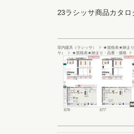
23ラシッサ商品カタログ 67
室内建具（ラシッサ）
★規格表★納ま
サ）
★規格表★納まり・品番・価格
676
677