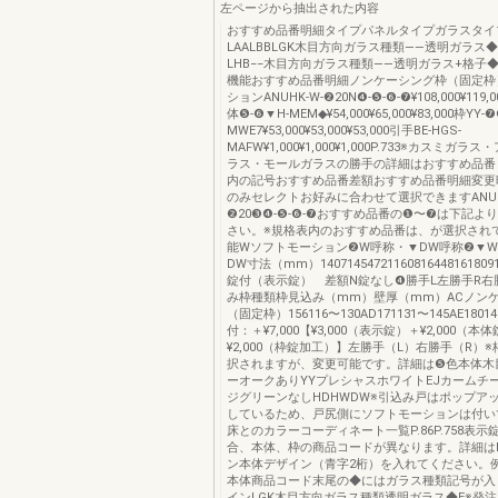
左ページから抽出された内容
おすすめ品番明細タイプパネルタイプガラスタイ
LAALBBLGK木目方向ガラス種類――透明ガラス◆
LHB−−木目方向ガラス種類――透明ガラス+格子◆
機能おすすめ品番明細ノンケーシング枠（固定枠
ションANUHK-W-❷20N❹-❺-❻-❼¥108,000¥119,00
体❺-❻▼H-MEM◆¥54,000¥65,000¥83,000枠YY-❼
MWE7¥53,000¥53,000¥53,000引手BE-HGS-
MAFW¥1,000¥1,000¥1,000P.733※カスミガ
ラス・モールガラスの勝手の詳細はおすすめ品番
内の記号おすすめ品番差額おすすめ品番明細変更
のみセレクトお好みに合わせて選択できますANUH
❷20❸❹-❺-❻-❼おすすめ品番の❶〜❼は下記よ
さい。※規格表内のおすすめ品番は、が選択され
能Wソフトモーション❷W呼称・▼DW呼称❷▼
DW寸法（mm）14071454721160816448161809
錠付（表示錠） 差額N錠なし❹勝手L左勝手R右
み枠種類枠見込み（mm）壁厚（mm）ACノン
（固定枠）156116〜130AD171131〜145AE1801
付：＋¥7,000【¥3,000（表示錠）＋¥2,000（
¥2,000（枠錠加工）】左勝手（L）右勝手（R）
択されますが、変更可能です。詳細は❺色本体木
ーオークありYYプレシャスホワイトEJカームチー
ジグリーンなしHDHWDW※引込み戸はポップア
しているため、戸尻側にソフトモーションは付い
床とのカラーコーディネート一覧P.86P.758表示
合、本体、枠の商品コードが異なります。詳細はP.
ン本体デザイン（青字2桁）を入れてください。例）
本体商品コード末尾の◆にはガラス種類記号が入
インLGK木目方向ガラス種類透明ガラス◆E※発