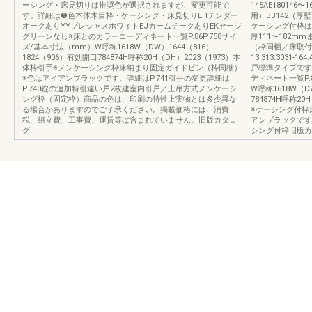
ーシング・床見切りは推奨色が選択されますが、変更可能で
145AE180146
す。詳細は❺色本体木目枠・ケーシング・床見切りEHテンダー
用）BB142（厚壁
オークありYYプレシャスホワイトEJカームチークありEKセージ
ケーシング付枠は
グリーンなし※床とのカラーコーディネート一覧P.86P.758サイ
厚111〜182
ズ/基本寸法（mm）W呼称1618W（DW）1644（816）
（枠同梱／床取付
1824（906）有効開口784874H呼称20H（DH）2023（1973）本
13.313.3031
体枠引手※ノンケーシング枠床納まり固定ガイドピン（枠同梱）
戸標準タイプです
※色はアイアンブラックです。詳細はP.741引手の変更詳細は
ディネート一覧P.
P.740錠の追加特引違い戸2枚建室内引戸／上吊方式ノンケーシ
W呼称1618W（D
ング枠（固定枠）商品の色は、印刷の特性上実物とは多少異な
784874H呼称2
る場合がありますのでご了承ください。掲載価格には、消費
※ケーシング付枠
税、組立費、工事費、運賃等は含まれていません。旧版カタロ
アンブラックです
グ
シング付枠旧版カ