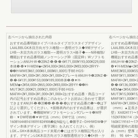
左ページから抽出された内容
右ページから抽出
おすすめ品番明細タイプパネルタイプガラスタイプデザイン
おすすめ品番明細
LAALBBLGK木目方向ガラス種類――透明ガラス◆99Eデザイン
LAALBBLGK
LHB−−木目方向ガラス種類――透明ガラス+格子◆――N枠種類/
LHB−−木目方向
機能おすすめ品番明細ノンケーシング枠（固定枠）Wソフトモ
機能おすすめ品番
ーションANUH-W-❷20NZ-❺-❻-❼-6¥171,000¥193,000¥229,000
ANUH-W-❷20NZ-❺
本体❺-❻▼H-MEM◆×2¥54,000×2¥65,000×2¥83,000×2枠YY-
❻▼H-MEM◆×2¥54
❼❷H-MWE3¥61,000¥61,000¥61,000引手BE-HGS-
MWE3¥55,000¥5
MAFW×2¥1,000×2¥1,000×2¥1,000×2ブレーキANUH-9-❷20NZ-❺-
MWF5¥11,000¥11
❻-❼-6¥131,000¥153,000¥189,000本体❺-❻▼H-
MAFW×2¥1,000×
MEM◆×2¥54,000×2¥65,000×2¥83,000×2枠YY-❼❷H-
❻-❼-6¥136,000¥
MUT3¥21,000¥21,000¥21,000引手BE-HGS-
MEM◆×2¥54,000×
MAFW×2¥1,000×2¥1,000×2¥1,000×2おすすめ品番・商品コード
MUT3¥15,000¥1
内の記号おすすめ品番おこのみセレクトお好みに合わせて選択
MWF5¥11,000¥11
できますANUH-❶-❷20❸❹-❺-❻-❼-❽おすすめ品番の❶〜❽は下
MAFW×2¥1,00
記より選択してください。※規格表内のおすすめ品番は、が選択
（mm）▲足長さ
されています。❶機能WWソフトモーション9ブレーキ❷W呼
壁）XA824111〜1
称・▼DW呼称❷▼W寸法（mm）DW寸法（mm）
152XF836114（
1608164481618091824906❸錠N錠なし❹勝手Z—DHHWDW❻デ
160XC19161〜1
ザイン本体デザイン（青字2桁）を入れてください。例）
明細変更時の差額
LGK→GK※本体商品コード末尾の◆にはガラス種類記号が入り
み（mm）壁厚（
ます。デザインLGK木目方向ガラス種類透明ガラス◆E※枠・ケ
枠） 95 64〜 75