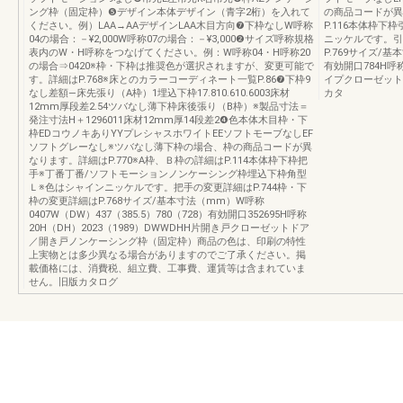
ング枠（固定枠）❺デザイン本体デザイン（青字2桁）を入れて
の商品コードが異
ください。例）LAA→AAデザインLAA木目方向❼下枠なしW呼称
P.116本体枠
04の場合：－¥2,000W呼称07の場合：－¥3,000❷サイズ呼称規格
ニッケルです。引
表内のW・H呼称をつなげてください。例：W呼称04・H呼称20
P.769サイズ/基
の場合⇒0420※枠・下枠は推奨色が選択されますが、変更可能で
有効開口784H呼称
す。詳細はP.768※床とのカラーコーディネート一覧P.86❼下枠9
イプクローゼット
なし差額—床先張り（A枠）1埋込下枠17.810.610.6003床材
カタ
12mm厚段差2.54ツバなし薄下枠床後張り（B枠）※製品寸法＝
発注寸法H＋1296011床材12mm厚14段差2❹色本体木目枠・下
枠EDコウノキありYYプレシャスホワイトEEソフトモーブなしEF
ソフトグレーなし※ツバなし薄下枠の場合、枠の商品コードが異
なります。詳細はP.770※A枠、Ｂ枠の詳細はP.114本体枠下枠把
手※丁番丁番/ソフトモーションノンケーシング枠埋込下枠角型
Ｌ※色はシャインニッケルです。把手の変更詳細はP.744枠・下
枠の変更詳細はP.768サイズ/基本寸法（mm）W呼称
0407W（DW）437（385.5）780（728）有効開口352695H呼称
20H（DH）2023（1989）DWWDHH片開き戸クローゼットドア
／開き戸ノンケーシング枠（固定枠）商品の色は、印刷の特性
上実物とは多少異なる場合がありますのでご了承ください。掲
載価格には、消費税、組立費、工事費、運賃等は含まれていま
せん。旧版カタログ