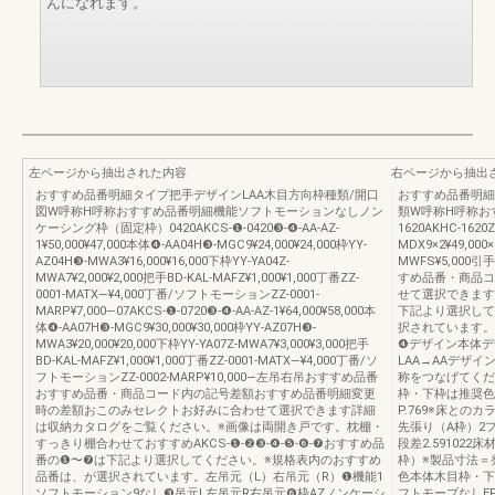
んになれます。
左ページから抽出された内容
右ページから抽出
おすすめ品番明細タイプ把手デザインLAA木目方向枠種類/開口
おすすめ品番明細
図W呼称H呼称おすすめ品番明細機能ソフトモーションなしノン
類W呼称H呼称お
ケーシング枠（固定枠）0420AKCS-❶-0420❸-❹-AA-AZ-
1620AKHC-1620Z
1¥50,000¥47,000本体❹-AA04H❸-MGC9¥24,000¥24,000枠YY-
MDX9×2¥49,000
AZ04H❸-MWA3¥16,000¥16,000下枠YY-YA04Z-
MWFS¥5,000引
MWA7¥2,000¥2,000把手BD-KAL-MAFZ¥1,000¥1,000丁番ZZ-
すめ品番・商品コ
0001-MATX―¥4,000丁番/ソフトモーションZZ-0001-
せて選択できますA
MARP¥7,000―07AKCS-❶-0720❸-❹-AA-AZ-1¥64,000¥58,000本
下記より選択して
体❹-AA07H❸-MGC9¥30,000¥30,000枠YY-AZ07H❸-
択されています。
MWA3¥20,000¥20,000下枠YY-YA07Z-MWA7¥3,000¥3,000把手
❹デザイン本体デ
BD-KAL-MAFZ¥1,000¥1,000丁番ZZ-0001-MATX―¥4,000丁番/ソ
LAA→AAデザ
フトモーションZZ-0002-MARP¥10,000―左吊右吊おすすめ品番
称をつなげてくださ
おすすめ品番・商品コード内の記号差額おすすめ品番明細変更
枠・下枠は推奨色
時の差額おこのみセレクトお好みに合わせて選択できます詳細
P.769※床との
は収納カタログをご覧ください。※画像は両開き戸です。枕棚・
先張り（A枠）2フラ
すっきり棚合わせておすすめAKCS-❶-❷❸-❹-❺-❻-❼おすすめ品
段差2.59102
番の❶〜❼は下記より選択してください。※規格表内のおすすめ
枠）※製品寸法＝発
品番は、が選択されています。左吊元（L）右吊元（R）❶機能1
色本体木目枠・下
ソフトモーション9なし❸吊元L左吊元R右吊元❻枠AZノンケーシ
フトモーブなしE