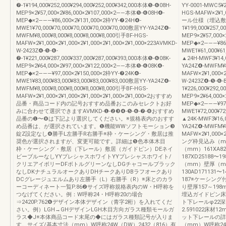
❼-1¥194,000¥252,000¥294,000¥252,000¥342,000本体❺-❻08H-
YY-0001-MWC5¥2
MEP9×2¥57,000×2¥86,000×2¥107,000×2――本体❺-❻08H❹-
HGS-MAFW×2¥1,0
MEP◆×2―――¥86,000×2¥131,000×2枠YY-❼24H❹-
ール仕様（埋込敷居）2
MWE1¥70,000¥70,000¥70,000¥70,000¥70,000敷居YY-YA24Z❹-
1¥199,000¥257,
MWFM¥8,000¥8,000¥8,000¥8,000¥8,000引手BF-HGS-
MEP9×2¥57,000
MAFW×2¥1,000×2¥1,000×2¥1,000×2¥1,000×2¥1,000×223AVMKD-
MEP◆×2―――¥86,
W-2423Z❹-❺-❻-
MWE1¥61,000¥61
❼-1¥221,000¥287,000¥337,000¥287,000¥393,000本体❺-❻08K-
▲24H-MWF3¥14,0
MEP9×2¥64,000×2¥97,000×2¥122,000×2――本体❺-❻08K❹-
YA24Z❹-MWFM¥8,
MEP◆×2―――¥97,000×2¥150,000×2枠YY-❼24K❹-
MAFW×2¥1,000×2
MWE1¥83,000¥83,000¥83,000¥83,000¥83,000敷居YY-YA24Z❹-
W-2423Z❹-❺-❻-
MWFM¥8,000¥8,000¥8,000¥8,000¥8,000引手BF-HGS-
1¥226,000¥292,0
MAFW×2¥1,000×2¥1,000×2¥1,000×2¥1,000×2¥1,000×2おすすめ
MEP9×2¥64,000
品番・商品コード内の記号おすすめ品番おこのみセレクトお好
MEP◆×2―――¥97,
みに合わせて選択できますAVMKD-❶-❷❸❹-❺-❻-❼-❽おすすめ
MWE1¥72,000¥72
品番の❶〜❽は下記より選択してください。※規格表内のおすす
▲24K-MWF3¥16,0
め品番は、が選択されています。❶機能WWソフトモーション❸
YA24Z❹-MWFM¥8,
錠Z設定なし❹勝手L左勝手R右勝手※枠・ケーシング・敷居は推
MAFW×2¥1,000×2
奨色が選択されますが、変更可能です。詳細は❺色本体木目
ング枠見込み（m
枠・ケーシング・敷居（下レール）敷居（ガイドピン）DEネイ
（mm）161XA824
ビーブルーなしYYプレシャスホワイトYYプレシャスホワイト/
187XD25188〜
クリエアイボリーDFボトルグリーンなしDGチャコールブラック
（mm）壁厚（m
なしDKナチュラルオークありDHチークありDBラフオークあり
130AD171131〜
DCグレージュエルムあり左勝手（L）右勝手（R）※床とのカラ
187※ケーシン
ーコーディネート一覧P.86❷サイズ呼称規格表内のW・H呼称を
り壁厚157～1
つなげてください。例：W呼称24・H呼称20の場合
埋込ガイドピン床
⇒2420P.762❻デザイン本体デザイン（青字2桁）を入れてくだ
ト下レールφ22深さ1
さい。例）LGH→GHデザインLGH木目方向ガラス種類モールガ
2.591022床
ラス◆J※本体商品コード末尾の◆にはガラス種類記号が入りま
ット下レールの詳細
す。サイズ/基本寸法（mm）W呼称24W（DW）2432（816）有
（mm）W呼称24