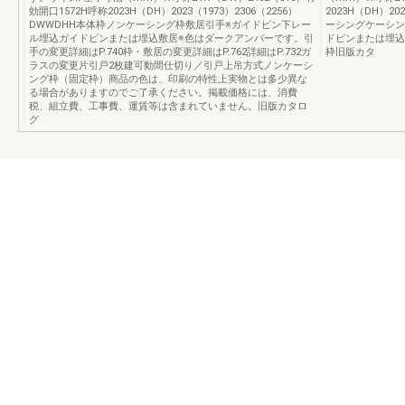
効開口1572H呼称2023H（DH）2023（1973）2306（2256）
2023H（DH）20
DWWDHH本体枠ノンケーシング枠敷居引手※ガイドピン下レー
ーシングケーシン
ル埋込ガイドピンまたは埋込敷居※色はダークアンバーです。引
ドピンまたは埋込
手の変更詳細はP.740枠・敷居の変更詳細はP.762詳細はP.732ガ
枠旧版カタ
ラスの変更片引戸2枚建可動間仕切り／引戸上吊方式ノンケーシ
ング枠（固定枠）商品の色は、印刷の特性上実物とは多少異な
る場合がありますのでご了承ください。掲載価格には、消費
税、組立費、工事費、運賃等は含まれていません。旧版カタロ
グ