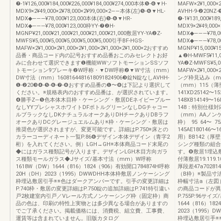
❼-1¥126,000¥184,000¥226,000¥184,000¥274,000本体❺-❻▼H-
MAFW×2¥1,000×2
MDX9×2¥49,000×2¥78,000×2¥99,000×2――本体(左)❺-❻▼HL-
AVHH-9-❷20NZ-
MDX◆―――¥78,000¥123,000本体(右)❺-❻▼HR-
❼-1¥131,000¥18
MDX◆―――¥78,000¥123,000枠YY-❼❷H-
MDX9×2¥49,000
MGNP¥21,000¥21,000¥21,000¥21,000¥21,000敷居YY-YA❷Z-
MDX◆―――¥78,0
MWFS¥5,000¥5,000¥5,000¥5,000¥5,000引手BF-HGS-
MDX◆―――¥78,00
MAFW×2¥1,000×2¥1,000×2¥1,000×2¥1,000×2¥1,000×2おすすめ
MGNP¥15,000¥1
品番・商品コード内の記号おすすめ品番おこのみセレクトお好
▲❷H-MWF5¥11,00
みに合わせて選択できます❶機能WWソフトモーションSSソフ
YA❷Z-MWFS¥5,00
トモーション9ブレーキ❷W呼称・▼DW呼称❷▼W寸法（mm）
MAFW×2¥1,000×2
DW寸法（mm）1608164481618091824906❸錠N錠なしAVHH-
ング枠見込み（m
❶-❷20❸❹-❺-❻-❼-❽おすすめ品番の❶〜❽は下記より選択して
（mm）115（薄壁）
ください。※規格表内のおすすめ品番は、が選択されています。
141XD25142〜1
❹勝手Z—❺色本体木目枠・ケーシング・敷居DEネイビーブルー
148XB14149〜16
なしYYプレシャスホワイトDFボトルグリーンなしDGチャコー
148：特別仕様
ルブラックなしDKナチュラルオークありDHチークありDBラフ
（mm）AAノン
オークありDCグレージュエルムあり※枠・ケーシング・敷居は
枠） 95 64〜 75
推奨色が選択されますが、変更可能です。詳細はP.750※床との
145AE180146
カラーコーディネート一覧P.86❻デザイン本体デザイン（青字2
用）BB142（厚
桁）を入れてください。例）LGH→GH※本体商品コード末尾の
シング種類の組合
◆にはガラス種類記号が入ります。デザインLGH木目方向ガラ
す。❽敷居1埋込
ス種類モールガラス◆Jサイズ/基本寸法（mm）W呼称
付薄敷居19.119.
1618W（DW）1644（816）1824（906）有効開口784874H呼称
厚段差47a702
20H（DH）2023（1995）DWWDHH本体枠敷居ノンケーシング
（B枠）※製品寸法
枠埋込敷居引手※※色はダークアンバーです。引手の変更詳細は
枠幅寸法a（左図）
P.740枠・敷居の変更詳細はP.750錠の追加詳細はP.741特引違い
の商品コードが異
戸2枚建室内引戸／Vレール方式ノンケーシング枠（固定枠）商
P.755P.96サ
品の色は、印刷の特性上実物とは多少異なる場合がありますの
1644（816）18
でご了承ください。掲載価格には、消費税、組立費、工事費、
2023（1995
運賃等は含まれていません。旧版カタログ
枠埋込敷居引手※