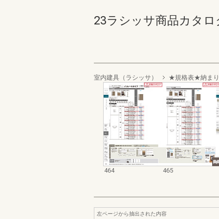
23ラシッサ商品カタログ 46
室内建具（ラシッサ）
★規格表★納ま
464
465
左ページから抽出された内容