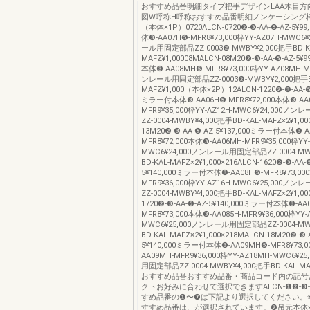
おすすめ品番明細タイプ把手デザインLAA木目方
図W呼称H呼称おすすめ品番明細ノンケーシング
（本体×1P）0720ALCN-0720❷-❸-AA-❺-AZ-5¥
体❸-AA07H❺-MFR8¥73,000枠YY-AZ07H-MWC6
ール用固定部品ZZ-0003❷-MWBY¥2,000把手BD-K
MAFZ¥1,00008MALCN-08M20❷-❸-AA-❺-AZ-5
本体❸-AA08MH❺-MFR8¥73,000枠YY-AZ08MH-M
ンレール用固定部品ZZ-0003❷-MWBY¥2,000把手BD
MAFZ¥1,000（本体×2P）12ALCN-1220❷-❸-AA-❺-
ミラー付本体❸-AA06H❺-MFR8¥72,000本体❸-AA0
MFR9¥35,000枠YY-AZ12H-MWC6¥24,000
ZZ-0004-MWBY¥4,000把手BD-KAL-MAFZ×2¥1,00
13M20❷-❸-AA-❺-AZ-5¥137,000ミラー付本体❸-
MFR8¥72,000本体❸-AA06MH-MFR9¥35,000枠YY
MWC6¥24,000ノンレール用固定部品ZZ-0004-MW
BD-KAL-MAFZ×2¥1,000×216ALCN-1620❷-❸-AA-❺
5¥140,000ミラー付本体❸-AA08H❺-MFR8¥73,00
MFR9¥36,000枠YY-AZ16H-MWC6¥25,000
ZZ-0004-MWBY¥4,000把手BD-KAL-MAFZ×2¥1,00
1720❷-❸-AA-❺-AZ-5¥140,000ミラー付本体❸-AA
MFR8¥73,000本体❸-AA085H-MFR9¥36,000枠YY-
MWC6¥25,000ノンレール用固定部品ZZ-0004-MW
BD-KAL-MAFZ×2¥1,000×218MALCN-18M20❷-❸-
5¥140,000ミラー付本体❸-AA09MH❺-MFR8¥73,
AA09MH-MFR9¥36,000枠YY-AZ18MH-MWC6¥
用固定部品ZZ-0004-MWBY¥4,000把手BD-KAL-MAF
おすすめ品番おすすめ品番・商品コード内の記号
クトお好みに合わせて選択できますALCN-❶❷-❸-❹
すめ品番の❶〜❼は下記より選択してください。
すすめ品番は、が選択されています。❷吊元本体×