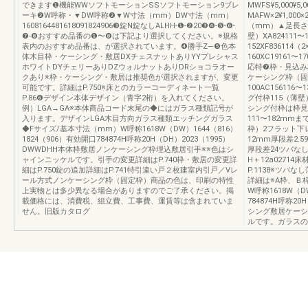
できます❶機能WWソフトモーションSSソフトモーション9ブレ
MWFS¥5,000¥5,
ーキ❷W呼称・▼DW呼称❷▼W寸法（mm）DW寸法（mm）
MAFW×2¥1,000
1608164481618091824906❸錠N錠なしALHH-❶-❷20❸❹-❺-❻-
（mm）▲足長さ
❼-❽おすすめ品番の❶〜❽は下記より選択してください。※規格
壁）XA824111〜1
表内のおすすめ品番は、が選択されています。❹勝手Z—❺色本
152XF836114（
体木目枠・ケーシング・敷居DXチェスナットありYYプレシャス
160XC19161〜1
ホワイトDYチェリーありDZウォルナットありDRショコラオー
応特❼枠・見込み
クあり※枠・ケーシング・敷居は推奨色が選択されますが、変更
ケーシング枠（固定枠
可能です。詳細はP.750※床とのカラーコーディネート一覧
100AC156116〜
P.86❻デザイン本体デザイン（青字2桁）を入れてください。
グ付枠115（薄壁）
例）LGA→GA※本体商品コード末尾の◆にはガラス種類記号が
シング付枠は枠見
入ります。デザインLGA木目方向ガラス種類エッチングガラス
111〜182mm
◆Fサイズ/基本寸法（mm）W呼称1618W（DW）1644（816）
枠）2フラット下レー
1824（906）有効開口784874H呼称20H（DH）2023（1995）
12mm厚段差2.59
DWWDHH本体枠敷居ノンケーシング枠埋込敷居引手※※色はシ
厚段差24ツバな
ャインニッケルです。引手の変更詳細はP.740枠・敷居の変更詳
H＋12a0271
細はP.750錠の追加詳細はP.741特引違い戸２枚建室内引戸／Vレ
P.1138※ツ
ール方式ノンケーシング枠（固定枠）商品の色は、印刷の特性
詳細は※A枠、Ｂ枠
上実物とは多少異なる場合がありますのでご了承ください。掲
W呼称1618W（D
載価格には、消費税、組立費、工事費、運賃等は含まれていま
784874H呼称2
せん。旧版カタログ
シング敷居ケーシ
ルです。ガラスの