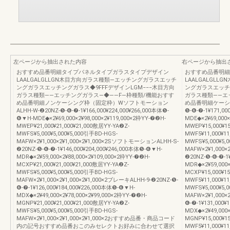
左ページから抽出された内容
右ページから抽出
おすすめ品番明細タイプパネルタイプガラスタイプデザイン
おすすめ品番明細
LAALGALGLLGN木目方向ガラス種類―エッチングガラスエッチ
LAALGALGL
ングガラスエッチングガラス◆9FFFデザインLGM−−−木目方向
ングガラスエッチン
ガラス種類――エッチングガラス―◆――F―枠種類/機能おすす
ガラス種類――エ
め品番明細ノンケーシング枠（固定枠）Wソフトモーション
め品番明細ケーシン
ALHH-W-❷20NZ-❺-❻-❼-1¥166,000¥224,000¥266,000本体❺-
❺-❻-❼-1¥171,00
❻▼H-MDE◆×2¥69,000×2¥98,000×2¥119,000×2枠YY-❼❷H-
MDE◆×2¥69,000×
MWEP¥21,000¥21,000¥21,000敷居YY-YA❷Z-
MWEP¥15,000¥
MWFS¥5,000¥5,000¥5,000引手BD-HGS-
MWF5¥11,000¥11
MAFW×2¥1,000×2¥1,000×2¥1,000×2SソフトモーションALHH-S-
MWFS¥5,000¥5,
❷20NZ-❺-❻-❼-1¥146,000¥204,000¥246,000本体❺-❻▼H-
MAFW×2¥1,000
MDR◆×2¥59,000×2¥88,000×2¥109,000×2枠YY-❼❷H-
❷20NZ-❺-❻-❼-1
MCXP¥21,000¥21,000¥21,000敷居YY-YA❷Z-
MDR◆×2¥59,000×
MWFS¥5,000¥5,000¥5,000引手BD-HGS-
MCXP¥15,000¥
MAFW×2¥1,000×2¥1,000×2¥1,000×2ブレーキALHH-9-❷20NZ-❺-
MWF5¥11,000¥11
❻-❼-1¥126,000¥184,000¥226,000本体❺-❻▼H-
MWFS¥5,000¥5,
MDX◆×2¥49,000×2¥78,000×2¥99,000×2枠YY-❼❷H-
MAFW×2¥1,000×
MGNP¥21,000¥21,000¥21,000敷居YY-YA❷Z-
❻-❼-1¥131,000¥
MWFS¥5,000¥5,000¥5,000引手BD-HGS-
MDX◆×2¥49,000×
MAFW×2¥1,000×2¥1,000×2¥1,000×2おすすめ品番・商品コード
MGNP¥15,000¥
内の記号おすすめ品番おこのみセレクトお好みに合わせて選択
MWF5¥11,000¥11