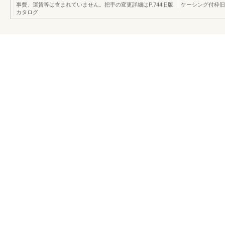
事費、運賃等は含まれていません。把手の変更詳細はP.744旧版
ケーシング付枠旧
カタログ