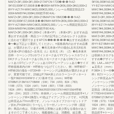
MAFZ×2¥1,000×2¥1,000×217APCN-1720❷-❸-❹-9-AZ-
5¥106,000¥160,
5¥103,000¥157,000本体❸-❹085H-MFR9×2¥36,000×2¥63,000×2
YY-BZ16H-MWC6
枠YY-AZ17H-MWC6¥25,000¥25,000ノンレール用固定部品ZZ-
MWC9¥4,000¥
0004-MWBY¥4,000¥4,000把手BE-KAL-
MWBY¥4,000¥4,
MAFZ×2¥1,000×2¥1,000×218MAPCN-18M20❷-❸-❹-9-AZ-
MAFZ×2¥1,000×2
5¥103,000¥157,000本体❸-❹09MH-MFR9×2¥36,000×2¥63,000×2
5¥106,000¥160,
枠YY-AZ18MH-MWC6¥25,000¥25,000ノンレール用固定部品ZZ-
枠YY-BZ17H-MW
0004-MWBY¥4,000¥4,000把手BE-KAL-
MWC9¥4,000¥
MAFZ×2¥1,000×2¥1,000×2（本体×1P）（本体×2P）おすすめ品
MWBY¥4,000¥4,
番おすすめ品番・商品コード内の記号おこのみセレクトお好み
MAFZ×2¥1,000×2
に合わせて選択できますAPCN-❶❷-❸-❹-❺-❻-❼おすすめ品番の
5¥106,000¥160,
❶〜❼は下記より選択してください。※規格表内のおすすめ品番
枠YY-BZ18MH-M
は、が選択されています。❷吊元本体×1Pの場合L左吊元R右吊
MWC9¥4,000¥
元本体×2Pの場合Z—左吊元（L）右吊元（R）（Z）❸色本体木
MWBY¥4,000¥4,
目枠・ケーシングDJホワイトオークありYYプレシャスホワイト
は収納カタログを
DKナチュラルオークありDLスモークオークありDNブルーペイ
すすめ❹デザイン
ントありDTピンクアッシュありDVグレーアッシュあり❶サイズ
例）LAA→AAデ
呼称規格表内のW・H呼称をつなげてください。例：W呼称07・
▲足長さ（mm）見付
H呼称20の場合⇒0720※枠・ケーシングは推奨色が選択されます
P.380※ミラー
が、変更可能です。詳細はP.766※床とのカラーコーディネート
枠）BZケーシン
一覧P.86DHHSWWサイズ/基本寸法（mm）W呼称
シング枠見込み7
0708M1213M161718MW（SW）734（693）824（783）
ノンケーシング枠見
1188（573）1324（641）1644（801）1708（833）
ノンケーシング枠
1824（891）有効開口5736639201056137614401556H呼称
定部品（枠見込み
20H（DH）2023（1976）本体枠ノンレール用固定部品把手※1ノ
P.770DHHS
ンケーシング枠※2角型Ｌ※1色はアイアンブラックです。※2写真
0708M1213M1
は枠見込み77mm用です。ノンレールタイプクローゼットドア
1188（573）132
／折れ戸H20H23ミラーなしミラー付ノンケーシング枠（固定
1824（891）有効開
枠）商品の色は、印刷の特性上実物とは多少異なる場合があり
20H（DH）20
ますのでご了承ください。掲載価格には、消費税、組立費、工
部品把手※ケーシ