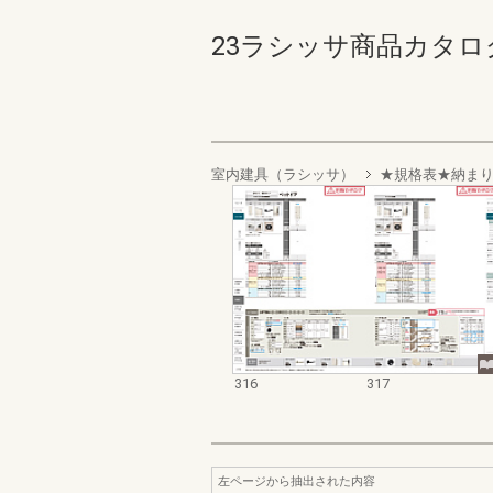
23ラシッサ商品カタログ 31
室内建具（ラシッサ）
★規格表★納ま
316
317
左ページから抽出された内容