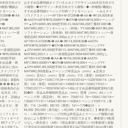
A木目方向ガラ
おすすめ品番明細タイプパネルタイプデザインLAA木目方向ガラ
枠種類/機能お
ス種類―◆9デザイン−木目方向ガラス種類―◆―枠種類/機能お
トモーショ
すすめ品番明細ケーシング付枠ソフトモーション ＋みえナイ
0N❹-❺-AA-
ゾウドアストッパーAPTBH-W-0720N❹-❺-AA-❼-9¥124,000本体
07H❹-
❺-AA07H-MPB9¥78,000枠YY-❼07H❹-MWH4¥18,000ケーシング
01❹-
YY-▲07H-MWFJ¥9,000把手BE-CL-MAFV¥6,000丁番BE-0001❹-
AT3¥5,000
MATM¥2,000ソフトモーション（枠側）YY-0003❹-MAT3¥5,000
000ストッパー床
ソフトモーション（本体側）BE-0002-MAT3¥5,000ストッパー床
ストッパー
側部品BE-0004-MATW¥1,000みえナイゾウドアストッパー
7H-
APTBH-S-0720N❹-❺-AA-❼-9¥114,000本体❺-AA07H-
-CL-
MPB9¥78,000枠YY-❼07H❹-MWH4¥18,000ケーシングYY-
ッパー床側部品BE-
▲07H-MWFJ¥9,000把手BE-CL-MAFV¥6,000丁番BE-0001❹-
❼-9¥99,000本体
MATM¥2,000ストッパー床側部品BE-0004-MATW¥1,000なし
,000把手BE-
APTBH-9-0720N❹-❺-AA-❼-9¥104,000本体❺-AA07H-
0おすすめ品番・商
MPC9¥69,000枠YY-❼07H❹-MWH4¥18,000ケーシングYY-
お好みに合わ
▲07H-MWFJ¥9,000把手BE-CL-MAFV¥6,000丁番BE-0001❹-
えナイゾウドア
MATM¥2,000差額▲ケーシング枠見込み（mm）▲足長さ
❷W呼称W寸法
（mm）見付け（mm）壁厚（mm）115（薄壁）XA824111〜
（表示錠）差額N
121XB14122〜133XC19134〜141XD25142〜152XF836114（2×4
❺-❻-❼-❽おす
用）142（厚壁）XA824142〜148XB14149〜160XC19161〜
※規格表内のお
170XD25171〜182XF836142〜148おすすめ品番明細変更時の差
）右吊元（R）
額❼枠・見込み枠種類枠見込み（mm）壁厚（mm）AAノンケ
ります。詳細は
ーシング枠（固定枠） 95 64〜 75AB115 76〜100AC156116〜
。※枠・ケーシン
130AD171131〜145AE180146〜160BAケーシング付枠115（薄
れますが、変
壁）114（2×4用）BB142（厚壁）161〜170❸錠付：＋
摺り 、ソフ
¥4,000【¥2,000（表示錠）＋¥2,000（本体錠加工）】❽沓摺りあ
りソフトモー
り：＋¥3,000※ケーシング付枠は枠見込みとケーシング種類の組
ホワイトオーク
合せにより壁厚111～182mmまで対応できます。❽沓摺り9沓摺
トBEアイアンブ
りなし—床先張り（A枠）1埋込沓摺り差額3ツバ付薄沓摺り差額
クありDNブル
17.810.610.6003床材12mm厚段差2.5a77002床材12mm厚14段