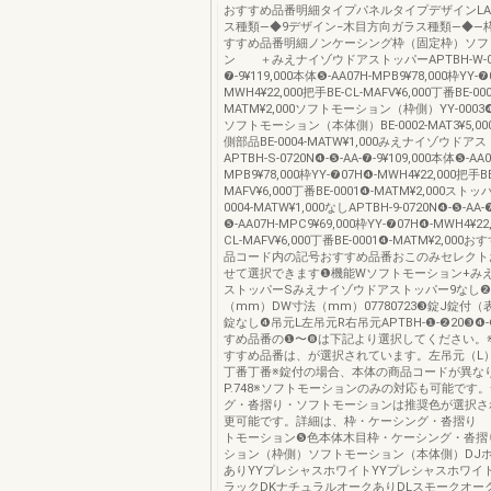
おすすめ品番明細タイプパネルタイプデザインLA
ス種類―◆9デザイン−木目方向ガラス種類―◆―
すすめ品番明細ノンケーシング枠（固定枠）ソフ
ン ＋みえナイゾウドアストッパーAPTBH-W-072
❼-9¥119,000本体❺-AA07H-MPB9¥78,000枠YY-❼
MWH4¥22,000把手BE-CL-MAFV¥6,000丁番BE-00
MATM¥2,000ソフトモーション（枠側）YY-0003❹-M
ソフトモーション（本体側）BE-0002-MAT3¥5,
側部品BE-0004-MATW¥1,000みえナイゾウドア
APTBH-S-0720N❹-❺-AA-❼-9¥109,000本体❺-AA0
MPB9¥78,000枠YY-❼07H❹-MWH4¥22,000把手BE
MAFV¥6,000丁番BE-0001❹-MATM¥2,000スト
0004-MATW¥1,000なしAPTBH-9-0720N❹-❺-AA-
❺-AA07H-MPC9¥69,000枠YY-❼07H❹-MWH4¥22
CL-MAFV¥6,000丁番BE-0001❹-MATM¥2,00
品コード内の記号おすすめ品番おこのみセレクト
せて選択できます❶機能Wソフトモーション+み
ストッパーSみえナイゾウドアストッパー9なし
（mm）DW寸法（mm）07780723❸錠J錠付
錠なし❹吊元L左吊元R右吊元APTBH-❶-❷20❸❹-
すめ品番の❶〜❽は下記より選択してください。
すすめ品番は、が選択されています。左吊元（L
丁番丁番※錠付の場合、本体の商品コードが異な
P.748※ソフトモーションのみの対応も可能です
グ・沓摺り・ソフトモーションは推奨色が選択さ
更可能です。詳細は、枠・ケーシング・沓
トモーション❺色本体木目枠・ケーシング・沓摺
ション（枠側）ソフトモーション（本体側）DJ
ありYYプレシャスホワイトYYプレシャスホワイ
ラックDKナチュラルオークありDLスモークオー