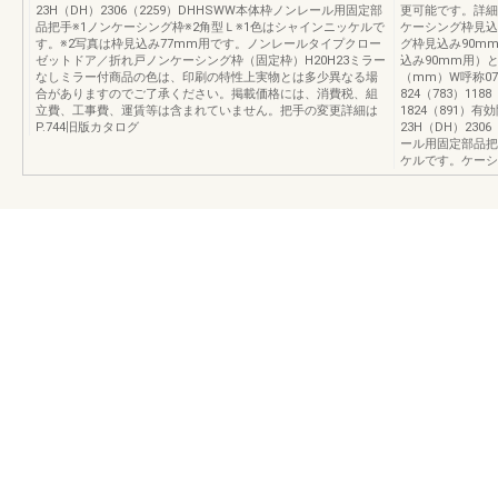
23H（DH）2306（2259）DHHSWW本体枠ノンレール用固定部
更可能です。詳細
品把手※1ノンケーシング枠※2角型Ｌ※1色はシャインニッケルで
ケーシング枠見込
す。※2写真は枠見込み77mm用です。ノンレールタイプクロー
グ枠見込み90m
ゼットドア／折れ戸ノンケーシング枠（固定枠）H20H23ミラー
込み90mm用）と
なしミラー付商品の色は、印刷の特性上実物とは多少異なる場
（mm）W呼称070
合がありますのでご了承ください。掲載価格には、消費税、組
824（783）1188
立費、工事費、運賃等は含まれていません。把手の変更詳細は
1824（891）有効開
P.744旧版カタログ
23H（DH）23
ール用固定部品把
ケルです。ケーシ