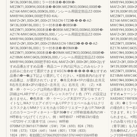
5¥136,000¥186,000ミラー付本体❸-❹08K❺-
MWBY¥4,000¥4,
MEZ8¥71,000¥94,000本体❸-❹08K-MEZ9¥33,000¥60,000枠❸-
MAFZ×2¥1,000×2
AZ16K-MWC6¥26,000¥26,000ノンレール用固定部品ZZ-0004-
5¥139,000¥18
MWBY¥4,000¥4,000把手BD-KAL-
MEZ8¥71,000¥94
MAFZ×2¥1,000×2¥1,000×217ASCN-1723❷-❸-❹-❺-AZ-
BZ16K-MWC6¥2
5¥136,000¥186,000ミラー付本体❸-❹085K❺-
MWC9¥4,000¥
MEZ8¥71,000¥94,000本体❸-❹085K-MEZ9¥33,000¥60,000枠❸-
MWBY¥4,000¥4,
AZ17K-MWC6¥26,000¥26,000ノンレール用固定部品ZZ-0004-
MAFZ×2¥1,000×2
MWBY¥4,000¥4,000把手BD-KAL-
5¥139,000¥18
MAFZ×2¥1,000×2¥1,000×218MASCN-18M23❷-❸-❹-❺-AZ-
MEZ8¥71,000¥94
5¥136,000¥186,000ミラー付本体❸-❹09MK❺-
BZ17K-MWC6¥2
MEZ8¥71,000¥94,000本体❸-❹09MK-MEZ9¥33,000¥60,000枠❸-
MWC9¥4,000¥
AZ18MK-MWC6¥26,000¥26,000ノンレール用固定部品ZZ-0004-
MWBY¥4,000¥4,
MWBY¥4,000¥4,000把手BD-KAL-MAFZ×2¥1,000×2¥1,000×2おす
MAFZ×2¥1,000×2
すめ品番おすすめ品番・商品コード内の記号おこのみセレクト
5¥139,000¥18
お好みに合わせて選択できますASCN-❶❷-❸-❹-❺-❻-❼おすすめ
MEZ8¥71,000¥9
品番の❶〜❼は下記より選択してください。※規格表内のおすす
BZ18MK-MWC6¥
め品番は、が選択されています。❷吊元本体×1Pの場合L左吊元
MWC9¥4,000¥
R右吊元本体×2Pの場合Z—左吊元（L）右吊元（R）（Z）※本
MWBY¥4,000¥4,
体・枠・ケーシングは同色が選択されますが、変更可能です。
は収納カタログを
詳細は※LABデザインにはプレシャスホワイト色（YY）の設定は
すすめ▲ケーシン
ありません。❸色本体・枠・ケーシング木目YYプレシャスホワ
XA824XC19X
イトなしWAクリエアイボリーありPPクリエペールありLLクリ
右（R）❺ミラー
エラスクありMMクリエモカありDDクリエダークありP.766※床
の場合Rミラー右
とのカラーコーディネート一覧P.86❶サイズ呼称規格表内のW・
できます。Rミラ
H呼称をつなげてください。例：W呼称07・H呼称23の場合
られません。※間
⇒0723サイズ/基本寸法（mm）W呼称
トのみ取り付ける
0708M1213M161718MW（SW）734（693）824（783）
（青字2桁）を入
1188（573）1324（641）1644（801）1708（833）
方向❻枠AZノン
1824（891）有効開口5736639201056137614401556H呼称
ング付枠※特別仕