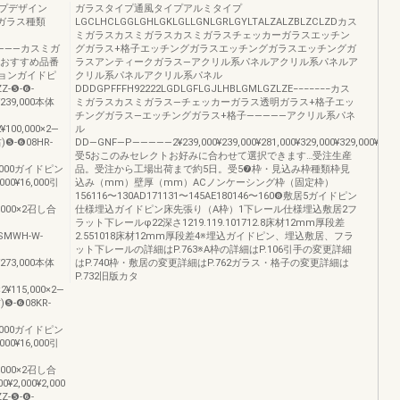
プデザイン
ガラスタイプ通風タイプアルミタイプ
方向ガラス種類
LGCLHCLGGLGHLGKLGLLGNLGRLGYLTALZALZBLZCLZDカス
ミガラスカスミガラスカスミガラスチェッカーガラスエッチン
――――カスミガ
グガラス+格子エッチングガラスエッチングガラスエッチングガ
称おすすめ品番
ラスアンティークガラス―アクリル系パネルアクリル系パネルア
ョンガイドピ
クリル系パネルアクリル系パネル
-❺-❻-
DDDGPFFFH92222LGDLGFLGJLHBLGMLGZLZE−−−−−−−カス
0¥239,000本体
ミガラスカスミガラス―チェッカーガラス透明ガラス+格子エッ
チングガラス―エッチングガラス+格子―――――アクリル系パネ
2¥100,000×2―
ル
)❺-❻08HR-
DD―GNF―P―――――2¥239,000¥239,000¥281,000¥329,000¥329,000¥475,000¥2
受5おこのみセレクトお好みに合わせて選択できます…受注生産
¥63,000ガイドピン
品。受注から工場出荷まで約5日。受5❼枠・見込み枠種類枠見
,000¥16,000引
込み（mm）壁厚（mm）ACノンケーシング枠（固定枠）
156116〜130AD171131〜145AE180146〜160❽敷居5ガイドピン
¥1,000×2召し合
仕様埋込ガイドピン床先張り（A枠）1下レール仕様埋込敷居2フ
ラット下レールφ22深さ1219.119.101712.8床材12mm厚段差
3ASMWH-W-
2.551018床材12mm厚段差4※埋込ガイドピン、埋込敷居、フラ
ット下レールの詳細はP.763※A枠の詳細はP.106引手の変更詳細
0¥273,000本体
はP.740枠・敷居の変更詳細はP.762ガラス・格子の変更詳細は
P.732旧版カタ
×2¥115,000×2―
❺-❻08KR-
¥75,000ガイドピン
,000¥16,000引
¥1,000×2召し合
¥2,000¥2,000
-❺-❻-