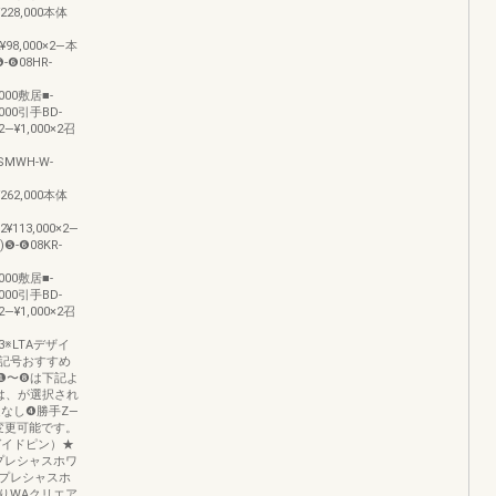
0¥228,000本体
2¥98,000×2―本
-❻08HR-
3,000敷居■-
9,000引手BD-
×2―¥1,000×2召
3ASMWH-W-
0¥262,000本体
×2¥113,000×2―
❺-❻08KR-
5,000敷居■-
9,000引手BD-
×2―¥1,000×2召
.123※LTAデザイ
記号おすすめ
の❶〜❽は下記よ
は、が選択され
なし❹勝手Z—
変更可能です。
ガイドピン）★
プレシャスホワ
Yプレシャスホ
りWAクリエア