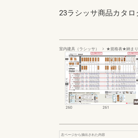
23ラシッサ商品カタログ 26
室内建具（ラシッサ）
★規格表★納ま
260
261
左ページから抽出された内容