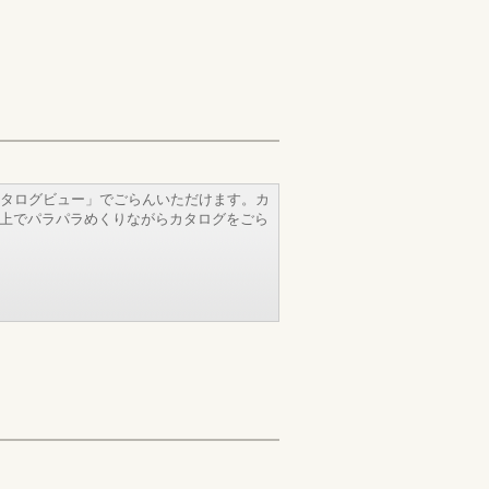
タログビュー」でごらんいただけます。カ
b上でパラパラめくりながらカタログをごら