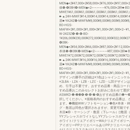
MEN◆×2¥47,000×2¥58,000×2¥76,000×2¥97,000×
体❺-❻08H❹-MEN◆×2―――――¥76,000×2枠■-BD
MWE1¥61,000¥61,000¥61,000¥61,000¥61,000
■-▲24H-MWF3¥14,000¥14,000¥14,000¥14,000¥1
居■-YA24Z❹-MWFM¥8,000¥8,000¥8,000¥8,000¥8
BD-HGS-
MAFW×2¥1,000×2¥1,000×2¥1,000×2¥1,000×2―¥
W-2423Z❹-❺-❻-BD-
1¥206,000¥230,000¥272,000¥322,000¥322,000¥
❻08K-
MEN◆×2¥54,000×2¥66,000×2¥87,000×2¥112,000
本体❺-❻08K❹-MEN◆×2―――――¥87,000×2枠■-B
MWE1¥72,000¥72,000¥72,000¥72,000¥72,000
■-▲24K-MWF3¥16,000¥16,000¥16,000¥16,000¥1
居■-YA24Z❹-MWFM¥8,000¥8,000¥8,000¥8,000¥8
BD-HGS-
MAFW×2¥1,000×2¥1,000×2¥1,000×2¥1,000×2―¥1
デザインの勝手の詳細は※1色はシャインニッケ
※2LBA・LZA・LZB・LZC・LZD・LZEデザイ
め、引手は不要です。おすすめ品番・商品コード
すめ品番おこのみセレクトお好みに合わせて選択
ASMKD-❶-❷❸❹-❺-❻-❼-❽おすすめ品番の❶
択してください。※規格表内のおすすめ品番は、
ます。❶機能WWソフトモーション❺色※本体・
グ・敷居は同色が選択されますが、変更可能です
木目■枠・ケーシング・敷居（下レール）□敷居
YYプレシャスホワイトなしYYプレシャスホワイ
ホワイト/クリエアイボリーWAクリエアイボリー
アイボリーPPクリエペールありPPクリエペール
ルLLクリエラスクありLLクリエラスクLLクリエ