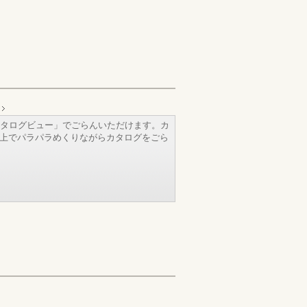
タログビュー」でごらんいただけます。カ
b上でパラパラめくりながらカタログをごら