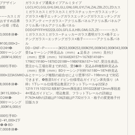
プデザイン
ガラスタイプ通風タイプアルミタイプ
ス種類
LGCLHCLGGLGHLGKLGLLGNLGRLGYLTALZALZBLZCLZDカス
ミガラスカスミガラスカスミガラスチェッカーガラスエッチン
――――カスミガ
グガラス+格子エッチングガラスエッチングガラスエッチングガ
称おすすめ品番
ラスアンティークガラス―アクリル系パネルアクリル系パネルア
ン仕様（埋込
クリル系パネルアクリル系パネル
DDDGPFFFH92222LGDLGFLGJLHBLGMLGZLZE−−−−−−−カス
253,000本体❺-
ミガラスカスミガラス―チェッカーガラス透明ガラス+格子エッ
チングガラス―エッチングガラス+格子―――――アクリル系パネ
2¥100,000×2―
ル
D24H❹-
DD―GNF―P―――――2¥253,000¥253,000¥295,000¥343,000¥343,000¥489,000¥2
¥61,000ケーシング
受5▲ケーシング枠見込み（mm）▲足長さ（mm）見付け
4,000¥14,000ガ
（mm）壁厚（mm）161XA824157〜167XB14168〜
179XC19180〜187XD25188〜198XF836157〜167…受注生産品。
0,000引手BD-
受注から工場出荷まで約5日。受5❼枠・見込み枠種類枠見込み
（mm）壁厚（mm）BDケーシング付枠161180〜187※枠見込
1,000×223ASMKD-
みとケーシング種類の組合せにより壁厚157～198mmまで対応
できます。❽敷居5ガイドピン仕様埋込ガイドピン床先張り（A
288,000本体❺-
枠）1下レール仕様埋込敷居2フラット下レールφ22深さ
1219.119.102152.8床材12mm厚段差2.591022床材12mm厚段差
×2¥115,000×2―
4※埋込ガイドピン、埋込敷居、フラット下レールの詳細は
D24K❹-
P.763※A枠の詳細はP.106詳細はP.732ガラス・格子の変更格子付
¥72,000ケーシング
旧版カタ
6,000¥16,000ガ
0,000引手BD-
×2―¥1,000×2下
-❻-BD-
237,000本体❺-