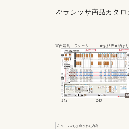
23ラシッサ商品カタログ 24
室内建具（ラシッサ）
★規格表★納ま
242
243
左ページから抽出された内容