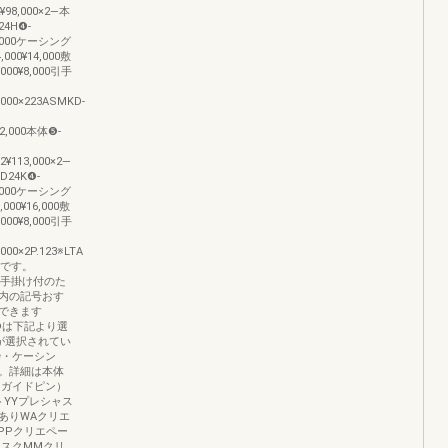
2¥98,000×2―本
24H❹-
¥61,000ケーシング
4,000¥14,000敷
,000¥8,000引手
1,000×223ASMKD-
272,000本体❺-
×2¥113,000×2―
D24K❹-
¥72,000ケーシング
6,000¥16,000敷
,000¥8,000引手
,000×2P.123※LTA
ルです。
ンは手掛け付のた
内の記号おす
できます
〜❽は下記より選
が選択されてい
枠・ケーシン
。詳細は本体
（ガイドピン）
トYYプレシャス
ありWAクリエ
PPクリエペー
ラスクMMクリ