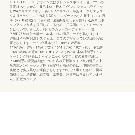
※LAB・LGB・LYBデザインにはプレシャスホワイト色（YY）の
設定はありません。❺色本体・枠木目YYプレシャスホワイトな
しWAクリエアイボリーありPPクリエペールありLLクリエラス
クありMMクリエモカありDDクリエダークあり左勝手（L）右勝
手（R）❸錠J錠付（表示錠）差額N錠なし表示錠※引込み戸はポ
ップアップ方式を採用しているため、戸尻側にソフトモーショ
ンは付いていません。※床とのカラーコーディネート一覧
P.86P.758※錠付の場合、本体、枠の商品コードが異なります。
詳細はP.759※発注システム上、全てのデザインでLRの選択が必
要となります。サイズ/基本寸法（mm）W呼称
141618W（DW）1454（721）1644（816）1824（906）有効開
口689784874H呼称20H（DH）2023（1973）本体枠引手※ノン
ケーシング枠※色はシャインニッケルです。錠の変更詳細は
P.740引手の変更詳細はP.740引込み戸標準タイプ室内引戸／上
吊方式ノンケーシング枠（固定枠）商品の色は、印刷の特性上
実物とは多少異なる場合がありますのでご了承ください。掲載
価格には、消費税、組立費、工事費、運賃等は含まれていませ
ん。旧版カタログ