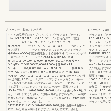
左ページから抽出された内容
右ページから抽出
おすすめ品番明細タイプパネルタイプガラスタイプデザイン
ガラスタイプクラ
LAALACLBBLAGLAHLAYLGALGCLHC木目方向ガラス種類
LGGLGHLGKLG
――――――カスミガラスカスミガラスカスミガラス
チェッカーガラス
◆999999DDDデザインLABLADLAFLGBLGDLGF−−−木目方向ガ
チングガラスエッ
ラス種類――――――カスミガラスカスミガラスカスミガラス
ラス（スクエア）
◆999―――DDD枠種類/機能おすすめ品番明細ノンケーシング枠
DGPFFFH9K9D
（固定枠）ソフトモーションASUHK-W-❷20N❹-❺-❻-
ラス透明ガラス+
❼¥98,000¥109,000¥127,000¥148,000¥127,000本体❺-❻▼H-
子――――カスミ
MEL◆¥44,000¥55,000¥73,000¥94,000―本体❺-❻▼HL-
――GNF―P――――D―¥1
MEL◆――――¥73,000本体❺-TA▼H❹-MEL9―――――枠❺-❼❷H-
受5差額おすすめ
MWE7¥53,000¥53,000¥53,000¥53,000¥53,000引手BD-HGS-
工場出荷まで約5
MAFW¥1,000¥1,000¥1,000¥1,000¥1,000P.123※LTAデザインの勝
壁厚（mm）ACノ
手の詳細はP.733※カスミガラス・アンティークガラス・モール
130AD171131〜
ガラスの勝手の詳細はおすすめ品番・商品コード内の記号おす
¥7,000【¥3,0
すめ品番おこのみセレクトお好みに合わせて選択できます
錠加工）】❻デザ
HDHWDWASUHK-❶-❷20❸❹-❺-❻-❼おすすめ品番の❶〜❼は下
い。例）LGA→
記より選択してください。※規格表内のおすすめ品番は、が選択
号が入ります。デ
されています。❶機能Wソフトモーション❷W呼称・▼DW呼称
◆D詳細はP.73
❷▼W寸法（mm）DW寸法（mm）
ガラス・格子の変
140714547211608164481618091824906❹勝手L左勝手R右勝手※
本体・枠は同色が選択されますが、変更可能です。詳細は