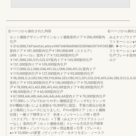
左ページから抽出された内容
右ページから抽出
セット価格デザインデザインセット価格室内ドア￥206,000室内
みえナイゾウドア
引戸
フトモーション●+￥
￥214,000LTAPaletteLatteoVINTIAKINARIMODERNNORTHFOREST
枠）▶ケーシング付
室内ドア￥181,000室内引戸￥189,000LWB（スクエア）
フトモーション●+￥
LWB（オーバル）室内ドア￥133,000室内引戸
引戸ブレーキ室内
￥141,000LGRLGYLGZLGY室内ドア￥143,000室内引戸
ログ
￥151,000室内ドア￥109,000室内引戸
￥117,000LGLLGMLGNLAYLGLLGMLGNLAYLGL室内ドア
￥119,000室内引戸￥127,000室内ドア￥93,000室内引戸
￥96,000LGJLGKLYALYBLYHLWALGDLHBLHCLGFLGGLGHLAHLGALGBLGCLGJL
室内ドア￥103,000室内引戸￥106,000室内ドア￥70,000室内引
戸￥78,000LACLADLBBLAFLAGLBB室内ドア￥80,000室内引戸
￥88,000室内ドア￥60,000室内引戸
￥67,000LAALABLAALAALAALAALAA室内ドア￥70,000室内引戸
￥77,000シンプルでわかりやすい価格設定ラシッサSとラシッサ
Dや機能の違いによる差額を10,000円に固定。予算の算出が従来
より格段にスムーズになりました。Price室内ドア［セット価格
仕様］一般ドア標準タイプ 本体＋ノンケーシング枠＋把手
（スクエアL・サークルJ）＋丁番（みえナイゾウドアストッパ
ーなし）室内引戸［セット価格仕様］Ｖレール方式片引戸標準
タイプ本体＋ノンケーシング枠＋埋込敷居＋引手（ブレーキ）
●+￥10,000への変更（ヴィンティア・キナリモダン・ノースフ