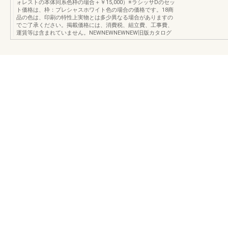
ォレストの本体同系色枠の場合＋￥15,000）※ラシッサDのセッ
ト価格は、枠：プレシャスホワイト色の場合の価格です。18商
品の色は、印刷の特性上実物とは多少異なる場合がありますの
でご了承ください。掲載価格には、消費税、組立費、工事費、
運賃等は含まれていません。NEWNEWNEWNEW旧版カタログ