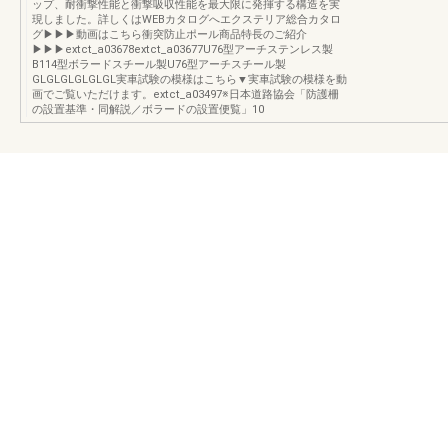
ップ、耐衝撃性能と衝撃吸収性能を最大限に発揮する構造を実
現しました。詳しくはWEBカタログへエクステリア総合カタロ
グ▶▶▶動画はこちら衝突防止ポール商品特長のご紹介
▶▶▶extct_a03678extct_a03677U76型アーチステンレス製
B114型ボラードスチール製U76型アーチスチール製
GLGLGLGLGLGL実車試験の模様はこちら▼実車試験の模様を動
画でご覧いただけます。extct_a03497※日本道路協会「防護柵
の設置基準・同解説／ボラードの設置便覧」10