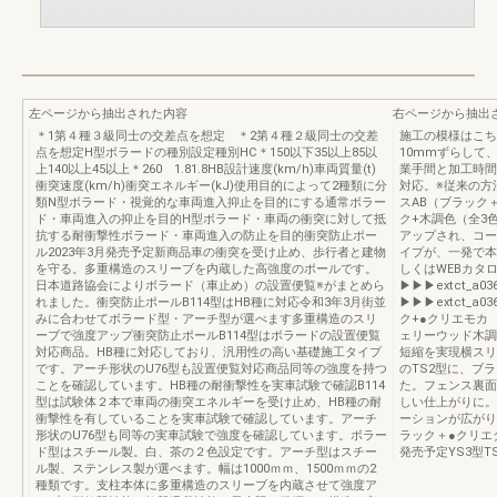
左ページから抽出された内容
右ページから抽出
＊1第４種３級同士の交差点を想定 ＊2第４種２級同士の交差
施工の模様はこち
点を想定H型ボラードの種別設定種別HC＊150以下35以上85以
10mmずらして
上140以上45以上＊260 1.81.8HB設計速度(km/h)車両質量(t)
業手間と加工時間
衝突速度(km/h)衝突エネルギー(kJ)使用目的によって2種類に分
対応。※従来の方
類N型ボラード・視覚的な車両進入抑止を目的にする通常ボラー
スAB（ブラック
ド・車両進入の抑止を目的H型ボラード・車両の衝突に対して抵
ク+木調色（全3
抗する耐衝撃性ボラード・車両進入の防止を目的衝突防止ポー
アップされ、コー
ル2023年3月発売予定新商品車の衝突を受け止め、歩行者と建物
イプが、一発で本
を守る。多重構造のスリーブを内蔵した高強度のポールです。
しくはWEBカタ
日本道路協会によりボラード（車止め）の設置便覧※がまとめら
▶▶▶extct_
れました。衝突防止ポールB114型はHB種に対応令和3年3月街並
▶▶▶extct_
みに合わせてボラード型・アーチ型が選べます多重構造のスリ
ク+●クリエモカ
ーブで強度アップ衝突防止ポールB114型はボラードの設置便覧
ェリーウッド木調
対応商品。HB種に対応しており、汎用性の高い基礎施工タイプ
短縮を実現横スリ
です。アーチ形状のU76型も設置便覧対応商品同等の強度を持つ
のTS2型に、ブ
ことを確認しています。HB種の耐衝撃性を実車試験で確認B114
た。フェンス裏面
型は試験体２本で車両の衝突エネルギーを受け止め、HB種の耐
しい仕上がりに。
衝撃性を有していることを実車試験で確認しています。アーチ
ーションが広がり
形状のU76型も同等の実車試験で強度を確認しています。ボラー
ラック＋●クリエ
ド型はスチール製。白、茶の２色設定です。アーチ型はスチー
発売予定YS3型TS2型
ル製、ステンレス製が選べます。幅は1000ｍｍ、1500ｍｍの2
種類です。支柱本体に多重構造のスリーブを内蔵させて強度ア