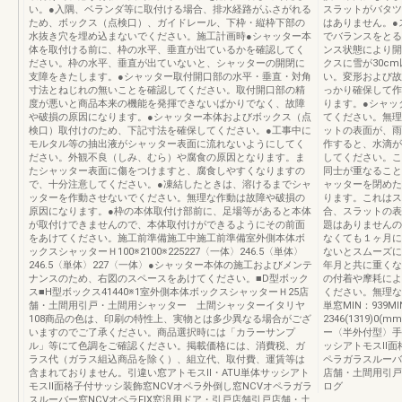
い。●入隅、ベランダ等に取付ける場合、排水経路がふさがれる
スラットがバタツ
ため、ボックス（点検口）、ガイドレール、下枠・縦枠下部の
はありません。●
水抜き穴を埋め込まないでください。施工計画時●シャッター本
でバランスをとる
体を取付ける前に、枠の水平、垂直が出ているかを確認してく
ンス状態により開
ださい。枠の水平、垂直が出ていないと、シャッターの開閉に
クスに雪が30c
支障をきたします。●シャッター取付開口部の水平・垂直・対角
い。変形および故
寸法とねじれの無いことを確認してください。取付開口部の精
っかり確保して作
度が悪いと商品本来の機能を発揮できないばかりでなく、故障
ります。●シャッ
や破損の原因になります。●シャッター本体およびボックス（点
てください。無理
検口）取付けのため、下記寸法を確保してください。●工事中に
ットの表面が、雨
モルタル等の抽出液がシャッター表面に流れないようにしてく
作すると、水滴が
ださい。外観不良（しみ、むら）や腐食の原因となります。ま
してください。こ
たシャッター表面に傷をつけますと、腐食しやすくなりますの
同士が重なること
で、十分注意してください。●凍結したときは、溶けるまでシャ
ャッターを閉めた
ッターを作動させないでください。無理な作動は故障や破損の
ります。これはス
原因になります。●枠の本体取付け部前に、足場等があると本体
合、スラットの表
が取付けできませんので、本体取付けができるようにその前面
題はありませんの
をあけてください。施工前準備施工中施工前準備室外側本体ボ
なくても１ヶ月に
ックスシャッターＨ100※2100※225227〈一体〉246.5〈単体〉
ないとスムーズに
246.5〈単体〉227〈一体〉●シャッター本体の施工およびメンテ
年月と共に重くな
ナンスのため、右図のスペースをあけてください。■D型ボック
の付着や摩耗によ
ス■H型ボックス41440※1室外側本体ボックスシャッターＨ25店
ください。無理な
舗・土間用引戸・土間用シャッター 土間シャッターイタリヤ
単窓MIN：939MI
108商品の色は、印刷の特性上、実物とは多少異なる場合がござ
2346(1319)
いますのでご了承ください。商品選択時には「カラーサンプ
ー〈半外付型〉手
ル」等にて色調をご確認ください。掲載価格には、消費税、ガ
ッシアトモスⅡ面
ラス代（ガラス組込商品を除く）、組立代、取付費、運賃等は
ペラガラスルーバ
含まれておりません。引違い窓アトモスⅡ・ATU単体サッシアト
店舗・土間用引戸
モスⅡ面格子付サッシ装飾窓NCVオペラ外倒し窓NCVオペラガラ
ログ
スルーバー窓NCVオペラFIX窓汎用ドア・引戸店舗引戸店舗・土