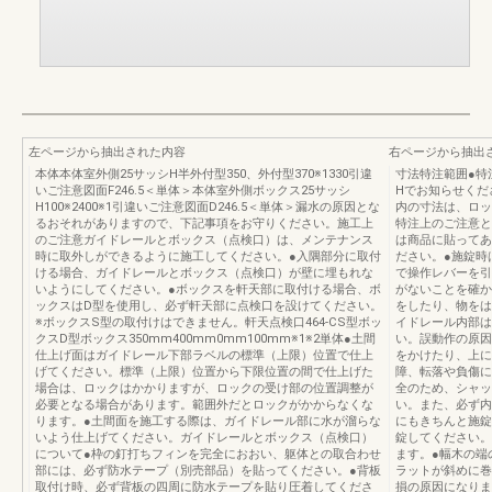
左ページから抽出された内容
右ページから抽出
本体本体室外側25サッシH半外付型350、外付型370※1330引違
寸法特注範囲●特
いご注意図面F246.5＜単体＞本体室外側ボックス25サッシ
Hでお知らせくだ
H100※2400※1引違いご注意図面D246.5＜単体＞漏水の原因とな
内の寸法は、ロッ
るおそれがありますので、下記事項をお守りください。施工上
特注上のご注意と
のご注意ガイドレールとボックス（点検口）は、メンテナンス
は商品に貼ってあ
時に取外しができるように施工してください。●入隅部分に取付
ださい。●施錠時
ける場合、ガイドレールとボックス（点検口）が壁に埋もれな
で操作レバーを引
いようにしてください。●ボックスを軒天部に取付ける場合、ボ
がないことを確か
ックスはD型を使用し、必ず軒天部に点検口を設けてください。
をしたり、物をは
※ボックスS型の取付けはできません。軒天点検口464-CS型ボッ
イドレール内部は
クスD型ボックス350mm400mm0mm100mm※1※2単体●土間
い。誤動作の原因
仕上げ面はガイドレール下部ラベルの標準（上限）位置で仕上
をかけたり、上に
げてください。標準（上限）位置から下限位置の間で仕上げた
障、転落や負傷に
場合は、ロックはかかりますが、ロックの受け部の位置調整が
全のため、シャッ
必要となる場合があります。範囲外だとロックがかからなくな
い。また、必ず内
ります。●土間面を施工する際は、ガイドレール部に水が溜らな
にもきちんと施錠
いよう仕上げてください。ガイドレールとボックス（点検口）
錠してください。
について●枠の釘打ちフィンを完全におおい、躯体との取合わせ
ます。●幅木の端
部には、必ず防水テープ（別売部品）を貼ってください。●背板
ラットが斜めに巻
取付け時、必ず背板の四周に防水テープを貼り圧着してくださ
損の原因になりま