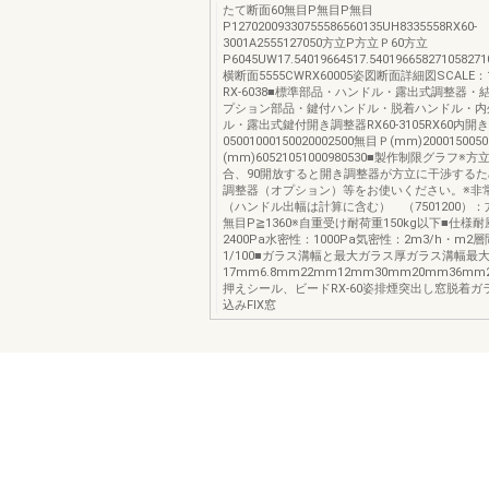
たて断面60無目P無目P無目
P12702009330755586560135UH8335558RX60-
3001A2555127050方立P方立Ｐ60方立
P6045UW17.54019664517.540196658271058271
横断面5555CWRX60005姿図断面詳細図SCALE
RX-6038■標準部品・ハンドル・露出式調整器・
プション部品・鍵付ハンドル・脱着ハンドル・内
ル・露出式鍵付開き調整器RX60-3105RX60内開き
05001000150020002500無目Ｐ(mm)20001500
(mm)60521051000980530■製作制限グラフ※方
合、90開放すると開き調整器が方立に干渉する
調整器（オプション）等をお使いください。※非
（ハンドル出幅は計算に含む） （7501200）：
無目P≧1360※自重受け耐荷重150kg以下■仕様
2400Pa水密性：1000Pa気密性：2m3/h・m
1/100■ガラス溝幅と最大ガラス厚ガラス溝幅最
17mm6.8mm22mm12mm30mm20mm36m
押えシール、ビードRX-60姿排煙突出し窓脱着ガ
込みFIX窓