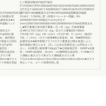
たて断面60無目P無目P無目
P1270200118701230656687560135UH4340702001238361035方
立P方立Ｐ6045UW17.54038354517.540676106761012703835方
0127020025935555
立P20011860横断面方立P66CWRX60006姿図断面詳細図
：1/5内開き窓
SCALE：1/5外倒し窓（排煙オペレーター隠蔽）RX-
結露排水弁■オ
6039050010001500無目Ｐ(mm)方立Ｐ
外連動ハンド
(mm)200015001000500014001205405RX60-3106A排煙突き出
し■障子重量計算式障子重量＝①＋②（kg）①形材重量
5000方立Ｐ
(2.8W+2.7H)/103-0.112（kg）②ガラス重量{(W-100)(H-
立P≦820の場
77)t25}/107（kg）※W（mm）=方立P-80、H（mm）=無目P-
ため、鍵付開き
105、t（mm）=ガラス総厚■開き角度45、60、85■標準部品・
常用進入口対応
結露排水弁■製作制限グラフ※ガラス重量及び開き角度により、
方立P≧941
製作範囲が異なります。詳しくは当社営業担当にお問合せくだ
耐風圧性：
さい。※自重受け耐荷重150kg以下■仕様耐風圧性：2400Pa水密
2層間変位追従性：
性：1000Pa気密性：2m3/h・m2層間変位追従性：1/100■ガラ
大ガラス厚
ス溝幅と最大ガラス厚ガラス溝幅最大ガラス厚
m26mm■ガラス
17mm6.8mm22mm12mm30mm20mm36mm26mm■ガラス
ラリ外開き窓組
押えシール、ビード排煙外倒し窓