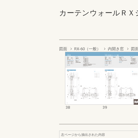
カーテンウォールＲＸシリーズ
図面
RX-60（一般）
内開き窓
図
38
39
左ページから抽出された内容