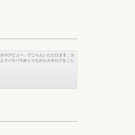
タログビュー」でごらんいただけます。カ
b上でパラパラめくりながらカタログをごら