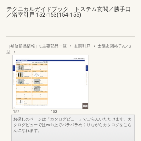
テクニカルガイドブック トステム玄関／勝手口
／浴室引戸 152-153(154-155)
［補修部品情報］5.主要部品一覧
玄関引戸
太陽玄関格子A／B
型
152
153
お探しのページは「カタログビュー」でごらんいただけます。カ
タログビューではweb上でパラパラめくりながらカタログをごら
んになれます。