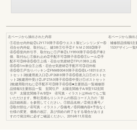
左ページから抽出された内容
右ページから抽出
①召合せ内外錠②L2Y17③障子④⑤ウエスト製ピンシリンダー⑥
補修部品情報5主
召合せ内外錠、取付ねじ、鍵3本①引手②ＦＮＭＺ055③障子
153デザイン一覧P
④⑤⑥室内外引手、取付ねじ①戸車②L1Y89③障子④⑤⑥戸車2
個、取付ねじ①振れ止め②手配不可③障子④⑤⑥①レール②手
配不可③枠④⑤⑥①上桟・召合せ気密材②TPU138③上桟
④⑤⑥1m単位①上桟・召合せ気密材②手配不可③召外框
④⑤⑥①戸当りパッキン②FNMB004③障子④⑤⑥L=1831①ポス
トセット2枚建用差入口②JP26B③障子④⑤⑥差入口①ポストセ
ット2枚建用中受け②JP27A③障子④⑤⑥中受け①ポストセット
2枚建用取付ねじ②手配不可③障子④⑤⑥■主要部品一覧補修部
品情報5主要部品一覧 玄関引戸 太陽玄関格子A/B型152玄関
引戸 太陽玄関格子A/B型※ ④写真・イラストはWebでもご覧
いただけます。弊社見積もりシステムの部品コード入力の「部
品詳細画面」を参照してください。①部品名称／②発注番号／
③取付部位／④写真・イラスト／⑤備考／⑥同梱内容※予告なく
仕様の変更、価格の改訂、及び供給の終了をする場合がありま
すので発注時に必ずご確認ください。2016年11月現在