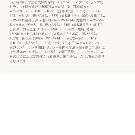
い。枠/障子寸法公式開閉形態Sw（mm）Sh（mm）ランマな
しランマ付2枚建戸（60框)Sw＝W/2+12（75框)Sw＝
W/2+19.5Sｈ＝H-34 ＝B+21（規格B寸法：1809)Sｈ＝H-A-
104 ＝B+21（規格A寸法：337)（規格B寸法：1809)4枚建戸Sw
＝W/4+19引分け戸（通し袖)Sw＝W/4+14＝方立内々W/2+56－
Sｈ＝H-A-199＝B+15（規格A寸法：316)（規格B寸法：1815)引
分け戸（無目止まり)Sｈ＝H-39 ＝B+21（規格B寸法：
1809)Sｈ＝H-A-104＝B+21（規格A寸法：337)（規格B寸法：
1809)一筋引分け戸Sw＝W1/4+14 ＝W2/2+49Sｈ＝H-19
＝B+22（規格B寸法：1808)－一筋片引き戸Sw＝W1/2+12＝
W2+35※A：ランマ開口HB：レール内々寸法（障子開口寸法）③
その基本W・H寸法で、FAX発注（網戸手配）してください。→
その場合に工場で製作される網戸出来寸法Aw・Ahは右表の通り
となります。