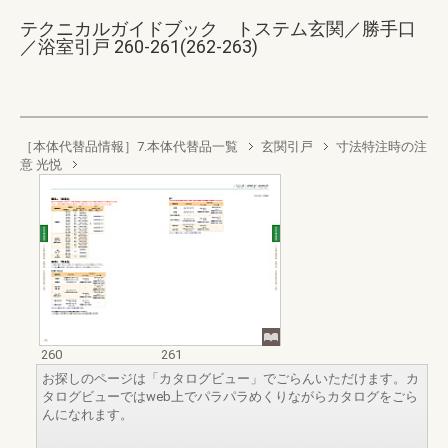
テクニカルガイドブック トステム玄関／勝手口
／浴室引戸 260-261(262-263)
［本体代替品情報］7.本体代替品一覧
玄関引戸
寸法特注時の注
意 光悦
260
261
お探しのページは「カタログビュー」でごらんいただけます。カ
タログビューではweb上でパラパラめくりながらカタログをごら
んになれます。