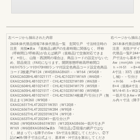
左ページから抽出された内容
右ページから抽出
260本体代替品情報7本体代替品一覧 玄関引戸 寸法特注時の
261本体代替品
注意 光悦■表a ｢規格品｣網戸の生産時期に関係なく、呼称
注意 光悦デザイン
（呼称間口/呼称高)が合えば網戸（規格品)で交換対応できま
代替品一覧P.24
す。※但し、山陰・西讃間の場合は、商品コードの設定がないた
戸寸法から基本寸
め、部品発注（FAX)になります。開閉形態呼称高呼称間口
Aw（mm)Ah（m
H61H75ランマ付H70H80ランマ付設定色商品コード設定色商品
ｈ＝H-51 ＝B+4
コード2枚建戸W124（W45)BXAGB601－－W164（W54)B・
A寸法：337)（規
GXAG□602BHL4B102111T・CHL4□102311W169（W60)B・
し袖)－－引分け（無
GXAG□603HL4B102121T・CHL4□102321W189（W63)B・
＝H-56 ＝B+4
GXAG□604HL4B102141T・CHL4□102341W179（W59)B・
B+4（規格A寸法：
GXAG□605HL4B102151T・CHL4□102351W180（W598)B・
W1/4-41.5＝W2
GXAG□606HL4B102161T・CHL4□1023614枚建戸/引分け戸（無
一筋片引きAw＝W1
目止まり)W260（W90)B・
ル内々寸法（障子開
GXAG□651THL4T202311W351（W120)B・
GXAG□656THL4T202321W284（W95)B・
GXAG□652THL4T202331W274（W91)B・
GXAG□653THL4T202341一筋引分け戸
W260（W90)BXAGB651W351（W120)XAGB656一筋片引き戸
W169（W60)BXAGB603●表b ｢特注品｣①現場の網戸ではな
く、納まっている障子のSw・Sh寸法を測定してください。②下
記の■枠/障子寸法公式より、基本W・H寸法を算出してくださ