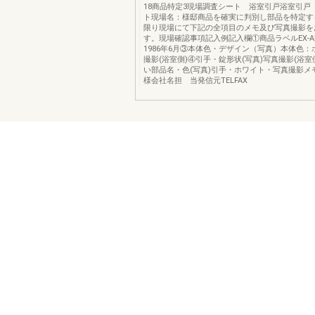
18商品特定3現場調査シート 浴室引戸浴室引戸
ト現場名：様邸商品を確実に判別し部品を特定す
限り現場にて下記の全項目のメモ及び写真撮影を
す。現場確認事項記入例記入欄①商品ラベルEX-
1986年6月③本体色・デザイン（写真）本体色
撮影(浴室側)④引手・錠形状(写真)写真撮影(浴室
い部品名・色(写真)引手・ホワイト・写真撮影メ
様会社名担 当発信元TELFAX