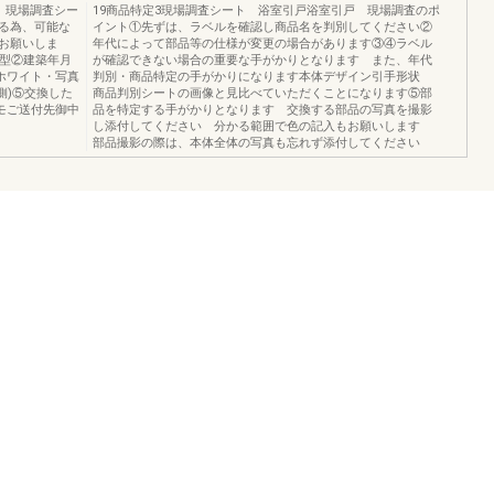
 現場調査シー
19商品特定3現場調査シート 浴室引戸浴室引戸 現場調査のポ
る為、可能な
イント①先ずは、ラベルを確認し商品名を判別してください②
お願いしま
年代によって部品等の仕様が変更の場合があります③④ラベル
A型②建築年月
が確認できない場合の重要な手がかりとなります また、年代
：ホワイト・写真
判別・商品特定の手がかりになります本体デザイン引手形状
側)⑤交換した
商品判別シートの画像と見比べていただくことになります⑤部
モご送付先御中
品を特定する手がかりとなります 交換する部品の写真を撮影
し添付してください 分かる範囲で色の記入もお願いします
部品撮影の際は、本体全体の写真も忘れず添付してください