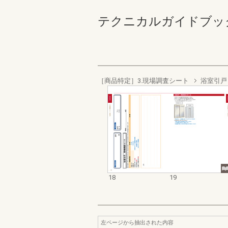
テクニカルガイドブック 
［商品特定］3.現場調査シート
浴室引戸
18
19
左ページから抽出された内容