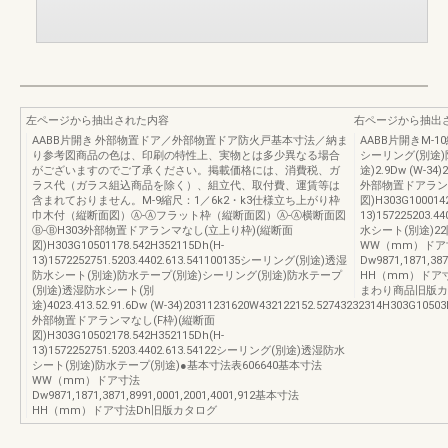
左ページから抽出された内容
右ページから抽出
AABB片開き 外部物置ドア／外部物置ドア防火戸基本寸法／納ま
AABB片開きM-
り参考図商品の色は、印刷の特性上、実物とは多少異なる場合
シーリング(別途)
がございますのでご了承ください。掲載価格には、消費税、ガ
途)2.9Dw (W‑34)
ラス代（ガラス組込商品を除く）、組立代、取付費、運賃等は
外部物置ドアラン
含まれておりません。M-9縮尺：1／6k2・k3仕様立ち上がり枠
図)H303G100014
巾木付（縦断面図）Ⓐ-Ⓐフラット枠（縦断面図）Ⓐ-Ⓐ横断面図
13)157225203.
Ⓑ-ⒷH303外部物置ドアランマなし(立上り枠)(縦断面
水シート(別途)2
図)H303G10501178.542H352115Dh(H-
WW（mm）ドア
13)1572252751.5203.4402.613.541100135シーリング(別途)透湿
Dw9871,1871,38
防水シート(別途)防水テープ(別途)シーリング(別途)防水テープ
HH（mm）ドア
(別途)透湿防水シート(別
まわり商品旧版カ
途)4023.413.52.91.6Dw (W‑34)20311231620W432122152.52743232314H303G1050
外部物置ドアランマなし(F枠)(縦断面
図)H303G10502178.542H352115Dh(H-
13)1572252751.5203.4402.613.54122シーリング(別途)透湿防水
シート(別途)防水テープ(別途)●基本寸法表606640基本寸法
WW（mm）ドア寸法
Dw9871,1871,3871,8991,0001,2001,4001,912基本寸法
HH（mm）ドア寸法Dh旧版カタログ